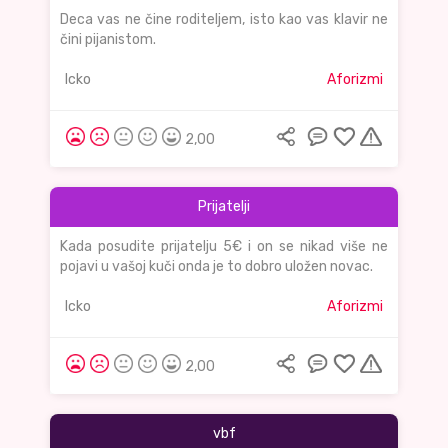
Deca vas ne čine roditeljem, isto kao vas klavir ne
čini pijanistom.
Icko
Aforizmi
2,00
Prijatelji
Kada posudite prijatelju 5€ i on se nikad više ne
pojavi u vašoj kuči onda je to dobro uložen novac.
Icko
Aforizmi
2,00
vbf