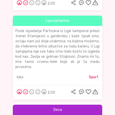
2,00
Liga šampiona
Posle izpadanja Partizana iz Lige šampiona prilazi
trener Stanojević u garderobu i kaže: Izpali smo,
ostaju nam još dvije utakmice, na kojima možemo,
da steknemo bitno izkustvo za našu karieru. U Ligi
šampijona nije sve tako crno-belo košto to izgleda
kod nas. Javlja se golman Stojković: Znamo mi to,
ima tamo crveno-bele boje ali je ta među
prvacima.
Icko
Sport
2,00
Deca