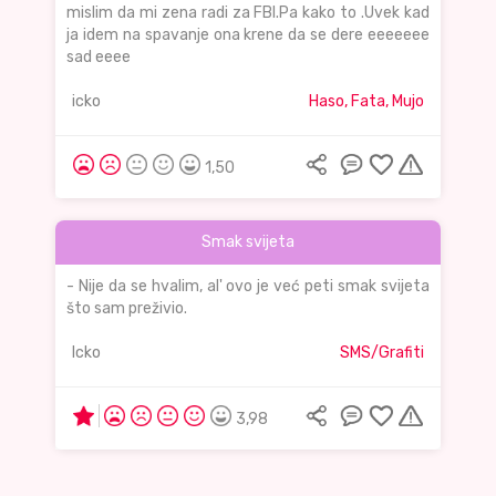
mislim da mi zena radi za FBI.Pa kako to .Uvek kad
ja idem na spavanje ona krene da se dere eeeeeee
sad eeee
icko
Haso, Fata, Mujo
1,50
Smak svijeta
- Nije da se hvalim, al' ovo je već peti smak svijeta
što sam preživio.
Icko
SMS/Grafiti
3,98