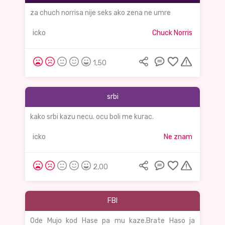
za chuch norrisa nije seks ako zena ne umre
icko
Chuck Norris
1,50
srbi
kako srbi kazu necu. ocu boli me kurac.
icko
Ne znam
2,00
FBI
Ode Mujo kod Hase pa mu kaze.Brate Haso ja