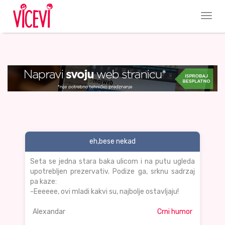
eh,bese nekad
Seta se jedna stara baka ulicom i na putu ugleda
upotrebljen prezervativ. Podize ga, srknu sadrzaj
pa kaze:
-Eeeeee, ovi mladi kakvi su, najbolje ostavljaju!
Alexandar
Crni humor