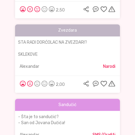
2,50
Zvezdara
STA RADI DORĆOLAC NA ZVEZDARI?
SKLEKOVE
Alexandar
Narodi
2,00
Sandučić
- Šta je to sandučić?
- San od Jovana Dučića!
Alexandar
SMS/Grafiti