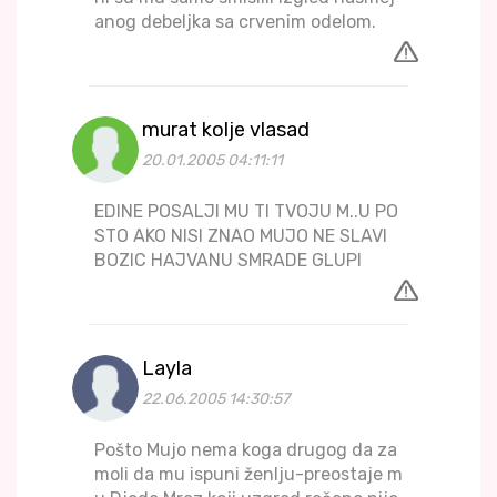
anog debeljka sa crvenim odelom.
murat kolje vlasad
20.01.2005 04:11:11
EDINE POSALJI MU TI TVOJU M..U PO
STO AKO NISI ZNAO MUJO NE SLAVI
BOZIC HAJVANU SMRADE GLUPI
Layla
22.06.2005 14:30:57
Pošto Mujo nema koga drugog da za
moli da mu ispuni ženlju-preostaje m