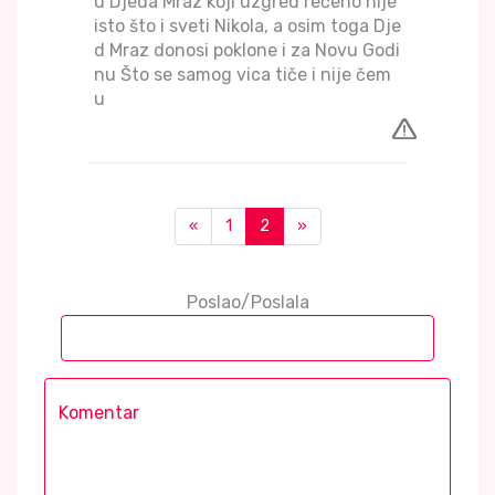
u Djeda Mraz koji uzgred rečeno nije
isto što i sveti Nikola, a osim toga Dje
d Mraz donosi poklone i za Novu Godi
nu Što se samog vica tiče i nije čem
u
«
1
2
»
Poslao/Poslala