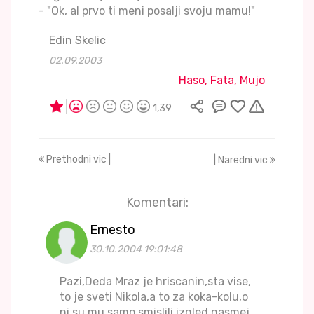
- "Ok, al prvo ti meni posalji svoju mamu!"
Edin Skelic
02.09.2003
Haso, Fata, Mujo
1,39
Prethodni vic |
| Naredni vic
Komentari:
Ernesto
30.10.2004 19:01:48
Pazi,Deda Mraz je hriscanin,sta vise,
to je sveti Nikola,a to za koka-kolu,o
ni su mu samo smislili izgled nasmej