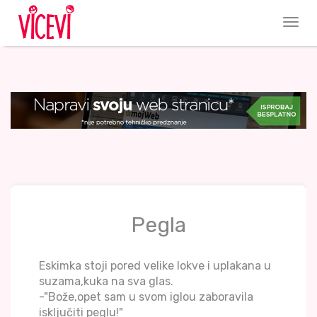
Pegla
Eskimka stoji pored velike lokve i uplakana u
suzama,kuka na sva glas.
-"Bože,opet sam u svom iglou zaboravila
isključiti peglu!"