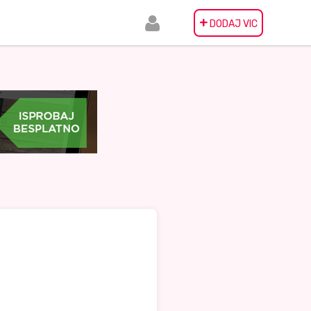
+
DODAJ VIC