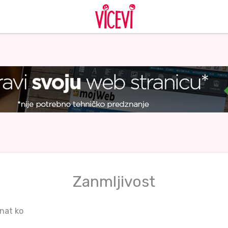
Zanmljivost
znat ko