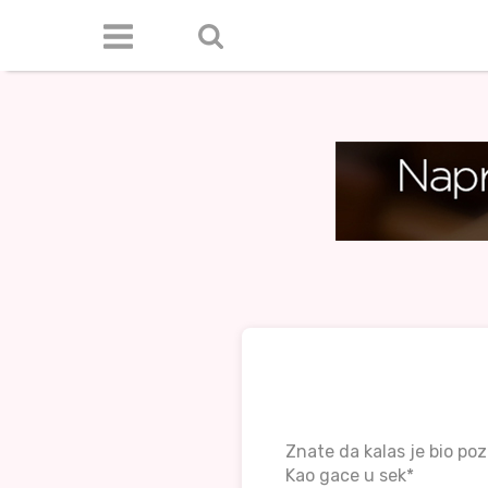
Znate da kalas je bio po
Kao gace u sek*