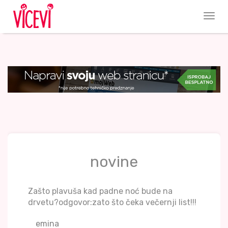
novine
Zašto plavuša kad padne noć bude na
drvetu?odgovor:zato što čeka večernji list!!!
emina