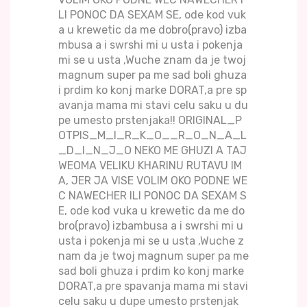
LI PONOC DA SEXAM SE, ode kod vuk
a u krewetic da me dobro(pravo) izba
mbusa a i swrshi mi u usta i pokenja
mi se u usta ,Wuche znam da je twoj
magnum super pa me sad boli ghuza
i prdim ko konj marke DORAT,a pre sp
avanja mama mi stavi celu saku u du
pe umesto prstenjaka!! ORIGINAL_P
OTPIS_M_I_R_K_O__R_O_N_A_L
_D_I_N_J_O NEKO ME GHUZI A TAJ
WEOMA VELIKU KHARINU RUTAVU IM
A, JER JA VISE VOLIM OKO PODNE WE
C NAWECHER ILI PONOC DA SEXAM S
E, ode kod vuka u krewetic da me do
bro(pravo) izbambusa a i swrshi mi u
usta i pokenja mi se u usta ,Wuche z
nam da je twoj magnum super pa me
sad boli ghuza i prdim ko konj marke
DORAT,a pre spavanja mama mi stavi
celu saku u dupe umesto prstenjak