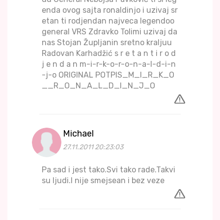
enda ovog sajta ronaldinjo i uzivaj sr
etan ti rodjendan najveca legendoo
general VRS Zdravko Tolimi uzivaj da
nas Stojan Župljanin sretno kraljuu
Radovan Karhadžić s r e t a n t i r o d
j e n d a n m-i-r-k-o-r-o-n-a-l-d-i-n
-j-o ORIGINAL POTPIS_M_I_R_K_O
__R_O_N_A_L_D_I_N_J_O
Michael
27.11.2011 20:23:03
Pa sad i jest tako.Svi tako rade.Takvi
su ljudi.I nije smejsean i bez veze