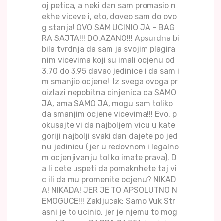
oj petica, a neki dan sam promasio n
ekhe viceve i, eto, doveo sam do ovo
g stanja! OVO SAM UCINIO JA - BAG
RA SAJTA!!! DO.AZANO!!! Apsurdna bi
bila tvrdnja da sam ja svojim plagira
nim vicevima koji su imali ocjenu od
3.70 do 3.95 davao jedinice i da sam i
m smanjio ocjene!! Iz svega ovoga pr
oizlazi nepobitna cinjenica da SAMO
JA, ama SAMO JA, mogu sam toliko
da smanjim ocjene vicevima!!! Evo, p
okusajte vi da najboljem vicu u kate
goriji najbolji svaki dan dajete po jed
nu jedinicu (jer u redovnom i legalno
m ocjenjivanju toliko imate prava). D
a li cete uspeti da pomaknhete taj vi
c ili da mu promenite ocjenu? NIKAD
A! NIKADA! JER JE TO APSOLUTNO N
EMOGUCE!!! Zakljucak: Samo Vuk Str
asni je to ucinio, jer je njemu to mog