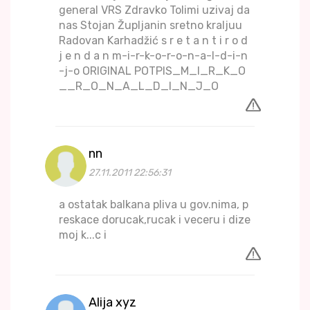
general VRS Zdravko Tolimi uzivaj da
nas Stojan Župljanin sretno kraljuu
Radovan Karhadžić s r e t a n t i r o d
j e n d a n m-i-r-k-o-r-o-n-a-l-d-i-n
-j-o ORIGINAL POTPIS_M_I_R_K_O
__R_O_N_A_L_D_I_N_J_O
nn
27.11.2011 22:56:31
a ostatak balkana pliva u gov.nima, p
reskace dorucak,rucak i veceru i dize
moj k...c i
Alija xyz