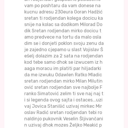
vam po poshtaru da vam donese na
kucnu adresu 230eura Goran Hadžić
sretan ti rodjendan kolega docicu ka
snije na kolac sa dodikom Milorad Do
dik Sretan rodjendan mirko docicu t
amo predvece na tortu da malo osla
dim se i donjeti poklon svoju zenu da
je zajedno cjepamo u slast Vojislav Š
ešelj dolazim za 2 sata na rodjendan
kod tebe samo dhok se izwucem iz h
aaga moracu im platiti par hiljadarki
da me izwuku 0dawlen Ratko Mladic
sretan rodjendan mirko Milan Milutin
ović sretan rodjendan sve najbolje F
ranko Simatović zelim ti sve naj naj t
i si legenda ovog sajta i ostaces...uzi
vaj Jovica Stanišić uzivaj mirkec Mir
oslav Radić sretan rodjendan tebi ro
naldinjo pukovnik Veselin Šljivančani
n uzivaj dhok mozes Željko Meakić p