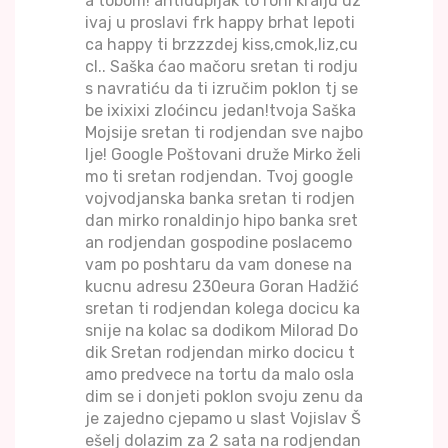
a tobom! antidupljak to roni kralju uz
ivaj u proslavi frk happy brhat lepoti
ca happy ti brzzzdej kiss,cmok,liz,cu
cl.. Saška ćao mačoru sretan ti rodju
s navratiću da ti izručim poklon tj se
be ixixixi zloćincu jedan!tvoja Saška
Mojsije sretan ti rodjendan sve najbo
lje! Google Poštovani druže Mirko želi
mo ti sretan rodjendan. Tvoj google
vojvodjanska banka sretan ti rodjen
dan mirko ronaldinjo hipo banka sret
an rodjendan gospodine poslacemo
vam po poshtaru da vam donese na
kucnu adresu 230eura Goran Hadžić
sretan ti rodjendan kolega docicu ka
snije na kolac sa dodikom Milorad Do
dik Sretan rodjendan mirko docicu t
amo predvece na tortu da malo osla
dim se i donjeti poklon svoju zenu da
je zajedno cjepamo u slast Vojislav Š
ešelj dolazim za 2 sata na rodjendan