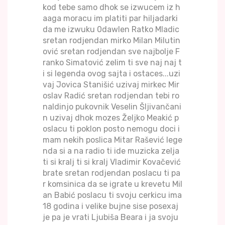
kod tebe samo dhok se izwucem iz h
aaga moracu im platiti par hiljadarki
da me izwuku 0dawlen Ratko Mladic
sretan rodjendan mirko Milan Milutin
ović sretan rodjendan sve najbolje F
ranko Simatović zelim ti sve naj naj t
i si legenda ovog sajta i ostaces...uzi
vaj Jovica Stanišić uzivaj mirkec Mir
oslav Radić sretan rodjendan tebi ro
naldinjo pukovnik Veselin Šljivančani
n uzivaj dhok mozes Željko Meakić p
oslacu ti poklon posto nemogu doci i
mam nekih poslica Mitar Rašević lege
nda si a na radio ti ide muzicka zelja
ti si kralj ti si kralj Vladimir Kovačević
brate sretan rodjendan poslacu ti pa
r komsinica da se igrate u krevetu Mil
an Babić poslacu ti svoju cerkicu ima
18 godina i velike bujne sise posexaj
je pa je vrati Ljubiša Beara i ja svoju