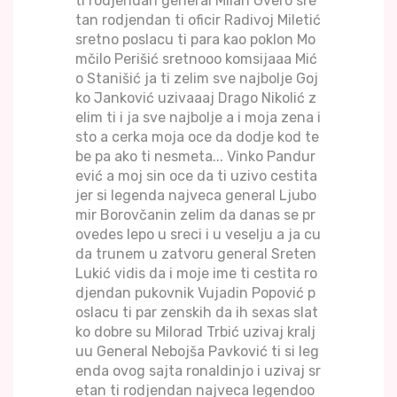
ti rodjendan general Milan Gvero sre
tan rodjendan ti oficir Radivoj Miletić
sretno poslacu ti para kao poklon Mo
mčilo Perišić sretnooo komsijaaa Mić
o Stanišić ja ti zelim sve najbolje Goj
ko Janković uzivaaaj Drago Nikolić z
elim ti i ja sve najbolje a i moja zena i
sto a cerka moja oce da dodje kod te
be pa ako ti nesmeta... Vinko Pandur
ević a moj sin oce da ti uzivo cestita
jer si legenda najveca general Ljubo
mir Borovčanin zelim da danas se pr
ovedes lepo u sreci i u veselju a ja cu
da trunem u zatvoru general Sreten
Lukić vidis da i moje ime ti cestita ro
djendan pukovnik Vujadin Popović p
oslacu ti par zenskih da ih sexas slat
ko dobre su Milorad Trbić uzivaj kralj
uu General Nebojša Pavković ti si leg
enda ovog sajta ronaldinjo i uzivaj sr
etan ti rodjendan najveca legendoo