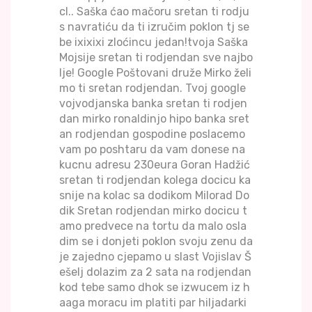
cl.. Saška ćao mačoru sretan ti rodju
s navratiću da ti izručim poklon tj se
be ixixixi zloćincu jedan!tvoja Saška
Mojsije sretan ti rodjendan sve najbo
lje! Google Poštovani druže Mirko želi
mo ti sretan rodjendan. Tvoj google
vojvodjanska banka sretan ti rodjen
dan mirko ronaldinjo hipo banka sret
an rodjendan gospodine poslacemo
vam po poshtaru da vam donese na
kucnu adresu 230eura Goran Hadžić
sretan ti rodjendan kolega docicu ka
snije na kolac sa dodikom Milorad Do
dik Sretan rodjendan mirko docicu t
amo predvece na tortu da malo osla
dim se i donjeti poklon svoju zenu da
je zajedno cjepamo u slast Vojislav Š
ešelj dolazim za 2 sata na rodjendan
kod tebe samo dhok se izwucem iz h
aaga moracu im platiti par hiljadarki