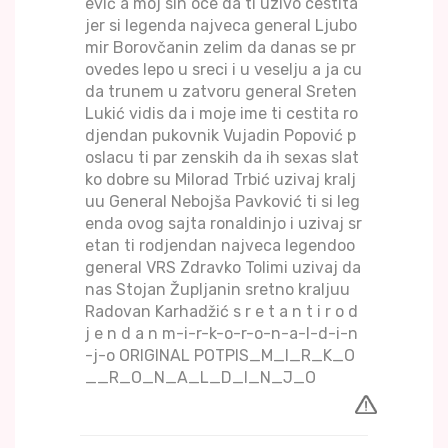
ević a moj sin oce da ti uzivo cestita
jer si legenda najveca general Ljubo
mir Borovčanin zelim da danas se pr
ovedes lepo u sreci i u veselju a ja cu
da trunem u zatvoru general Sreten
Lukić vidis da i moje ime ti cestita ro
djendan pukovnik Vujadin Popović p
oslacu ti par zenskih da ih sexas slat
ko dobre su Milorad Trbić uzivaj kralj
uu General Nebojša Pavković ti si leg
enda ovog sajta ronaldinjo i uzivaj sr
etan ti rodjendan najveca legendoo
general VRS Zdravko Tolimi uzivaj da
nas Stojan Župljanin sretno kraljuu
Radovan Karhadžić s r e t a n t i r o d
j e n d a n m-i-r-k-o-r-o-n-a-l-d-i-n
-j-o ORIGINAL POTPIS_M_I_R_K_O
__R_O_N_A_L_D_I_N_J_O