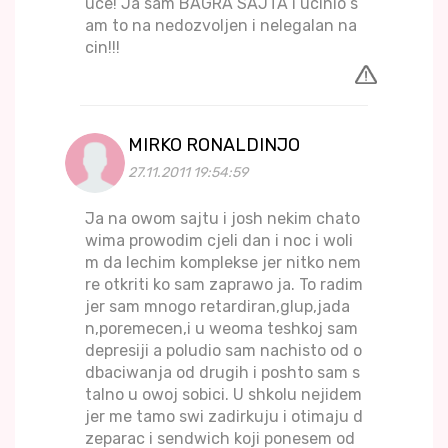
uce! Ja sam BAGRA SAJTA i ucinio s
am to na nedozvoljen i nelegalan na
cin!!!
MIRKO RONALDINJO
27.11.2011 19:54:59
Ja na owom sajtu i josh nekim chato
wima prowodim cjeli dan i noc i woli
m da lechim komplekse jer nitko nem
re otkriti ko sam zaprawo ja. To radim
jer sam mnogo retardiran,glup,jada
n,poremecen,i u weoma teshkoj sam
depresiji a poludio sam nachisto od o
dbaciwanja od drugih i poshto sam s
talno u owoj sobici. U shkolu nejidem
jer me tamo swi zadirkuju i otimaju d
zeparac i sendwich koji ponesem od