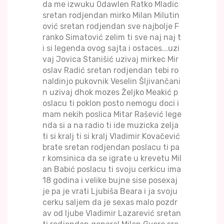
da me izwuku 0dawlen Ratko Mladic
sretan rodjendan mirko Milan Milutin
ović sretan rodjendan sve najbolje F
ranko Simatović zelim ti sve naj naj t
i si legenda ovog sajta i ostaces...uzi
vaj Jovica Stanišić uzivaj mirkec Mir
oslav Radić sretan rodjendan tebi ro
naldinjo pukovnik Veselin Šljivančani
n uzivaj dhok mozes Željko Meakić p
oslacu ti poklon posto nemogu doci i
mam nekih poslica Mitar Rašević lege
nda si a na radio ti ide muzicka zelja
ti si kralj ti si kralj Vladimir Kovačević
brate sretan rodjendan poslacu ti pa
r komsinica da se igrate u krevetu Mil
an Babić poslacu ti svoju cerkicu ima
18 godina i velike bujne sise posexaj
je pa je vrati Ljubiša Beara i ja svoju
cerku saljem da je sexas malo pozdr
av od ljube Vladimir Lazarević sretan