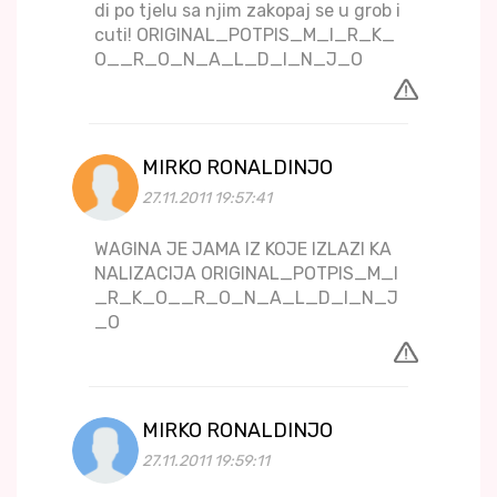
di po tjelu sa njim zakopaj se u grob i
cuti! ORIGINAL_POTPIS_M_I_R_K_
O__R_O_N_A_L_D_I_N_J_O
MIRKO RONALDINJO
27.11.2011 19:57:41
WAGINA JE JAMA IZ KOJE IZLAZI KA
NALIZACIJA ORIGINAL_POTPIS_M_I
_R_K_O__R_O_N_A_L_D_I_N_J
_O
MIRKO RONALDINJO
27.11.2011 19:59:11