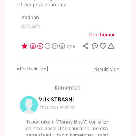
- trčanje za žirantima.
Aadnan
27.11.2011
Crni humor
2,25
Prethodni vic |
| Naredni vic
Komentari:
VUK STRASNI
27.11.2011 19:39:31
Ti pod nikom \"Sinny Boy\", koji si izn
eo neke apsolutno pausalne i ne.oka
zane stvari u tvom komentaru, zaist