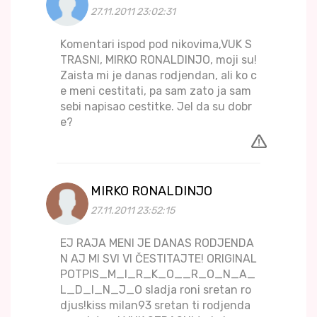
27.11.2011 23:02:31
Komentari ispod pod nikovima,VUK S
TRASNI, MIRKO RONALDINJO, moji su!
Zaista mi je danas rodjendan, ali ko c
e meni cestitati, pa sam zato ja sam
sebi napisao cestitke. Jel da su dobr
e?
MIRKO RONALDINJO
27.11.2011 23:52:15
EJ RAJA MENI JE DANAS RODJENDA
N AJ MI SVI VI ČESTITAJTE! ORIGINAL
POTPIS_M_I_R_K_O__R_O_N_A_
L_D_I_N_J_O sladja roni sretan ro
djus!kiss milan93 sretan ti rodjenda