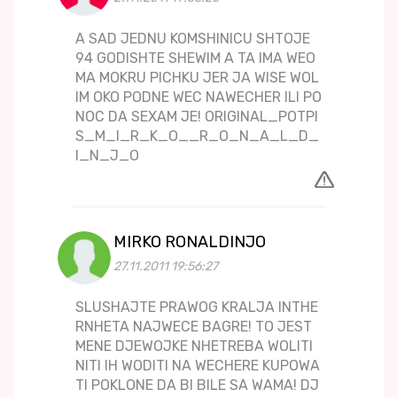
A SAD JEDNU KOMSHINICU SHTOJE
94 GODISHTE SHEWIM A TA IMA WEO
MA MOKRU PICHKU JER JA WISE WOL
IM OKO PODNE WEC NAWECHER ILI PO
NOC DA SEXAM JE! ORIGINAL_POTPI
S_M_I_R_K_O__R_O_N_A_L_D_
I_N_J_O
MIRKO RONALDINJO
27.11.2011 19:56:27
SLUSHAJTE PRAWOG KRALJA INTHE
RNHETA NAJWECE BAGRE! TO JEST
MENE DJEWOJKE NHETREBA WOLITI
NITI IH WODITI NA WECHERE KUPOWA
TI POKLONE DA BI BILE SA WAMA! DJ