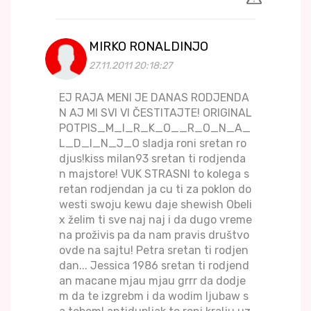
MIRKO RONALDINJO
27.11.2011 20:18:27
EJ RAJA MENI JE DANAS RODJENDA
N AJ MI SVI VI ČESTITAJTE! ORIGINAL
POTPIS_M_I_R_K_O__R_O_N_A_
L_D_I_N_J_O sladja roni sretan ro
djus!kiss milan93 sretan ti rodjenda
n majstore! VUK STRASNI to kolega s
retan rodjendan ja cu ti za poklon do
westi swoju kewu daje shewish Obeli
x želim ti sve naj naj i da dugo vreme
na proživis pa da nam pravis društvo
ovde na sajtu! Petra sretan ti rodjen
dan... Jessica 1986 sretan ti rodjend
an macane mjau mjau grrr da dodje
m da te izgrebm i da wodim ljubaw s