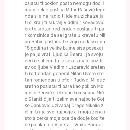
oslacu ti poklon posto nemogu doci i
mam nekih poslica Mitar Rašević lege
nda si a na radio ti ide muzicka zelja
ti si kralj ti si kralj Vladimir Kovačević
brate sretan rodjendan poslacu ti pa
r komsinica da se igrate u krevetu Mil
an Babić poslacu ti svoju cerkicu ima
18 godina i velike bujne sise posexaj
je pa je vrati Ljubiša Beara i ja svoju
cerku saljem da je sexas malo pozdr
av od ljube Vladimir Lazarević sretan
ti rodjendan general Milan Gvero sre
tan rodjendan ti oficir Radivoj Miletić
sretno poslacu ti para kao poklon Mo
mčilo Perišić sretnooo komsijaaa Mić
o Stanišić ja ti zelim sve najbolje Goj
ko Janković uzivaaaj Drago Nikolić z
elim ti i ja sve najbolje a i moja zena i
sto a cerka moja oce da dodje kod te
be pa ako ti nesmeta... Vinko Pandur