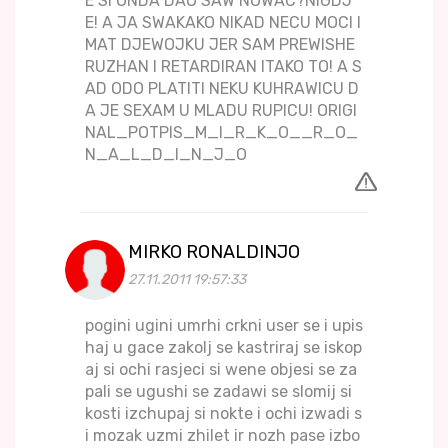
E SI ONDA DAO SAW NOWAC?NIGDJ
E! A JA SWAKAKO NIKAD NECU MOCI I
MAT DJEWOJKU JER SAM PREWISHE
RUZHAN I RETARDIRAN ITAKO TO! A S
AD ODO PLATITI NEKU KUHRAWICU D
A JE SEXAM U MLADU RUPICU! ORIGI
NAL_POTPIS_M_I_R_K_O__R_O_
N_A_L_D_I_N_J_O
MIRKO RONALDINJO
27.11.2011 19:57:33
pogini ugini umrhi crkni user se i upis
haj u gace zakolj se kastriraj se iskop
aj si ochi rasjeci si wene objesi se za
pali se ugushi se zadawi se slomij si
kosti izchupaj si nokte i ochi izwadi s
i mozak uzmi zhilet ir nozh pase izbo