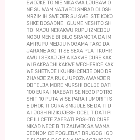
EWOJKE TO NIE NIKAKWA LJUBAW O
NE SU WAM NAJWECI SMRAD OLOSH
MRZIM IH SWE JER SU SWE ISTE KOKO
SHKE DOSADNE I GLUME NESHTO SH
TO IMAJU NEKAKWU RUPU IZMEDJU
NOGU MENE BI BILO SRAMOTA DA IM
AM RUPU MEDJU NOGAMA TAKO DA
JARANE AKO TI SE SEXA PLATI KUHR
AWU I SEXAJ JE! A KAKWE CURE KAK
WI BAKRACHI KAKWE WECHERICE KAK
WE SHETNJE I KUHRHCENJE ONO DR
ZHANJE ZA RUKU UPOZNAWANJE R
ODTELJA MORE MURSH! BOLJE DATI
100 EURA I NAEBATI SE NEGO POTRO
SHIT 10 PUTA WISE PARA I UMORITI S
E DHOK TI CURA SMIJULE SE DA TI D
A I JOSH RIZIKUJESH OCELIT DATI PI
CE ILI CETE ZAEBATI POSHTO CURE
NIKAD NECE BITI ZAUWEK SA WAMA
JEDNOM CE POGLEDAT DRUGOG I GD