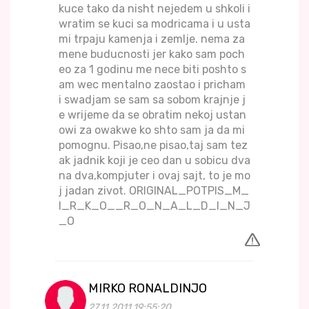
kuce tako da nisht nejedem u shkoli i
wratim se kuci sa modricama i u usta
mi trpaju kamenja i zemlje. nema za
mene buducnosti jer kako sam poch
eo za 1 godinu me nece biti poshto s
am wec mentalno zaostao i pricham
i swadjam se sam sa sobom krajnje j
e wrijeme da se obratim nekoj ustan
owi za owakwe ko shto sam ja da mi
pomognu. Pisao,ne pisao,taj sam tez
ak jadnik koji je ceo dan u sobicu dva
na dva,kompjuter i ovaj sajt, to je mo
j jadan zivot. ORIGINAL_POTPIS_M_
I_R_K_O__R_O_N_A_L_D_I_N_J
_O
MIRKO RONALDINJO
27.11.2011 19:55:20