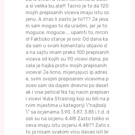
a si velika bu.ala!!! Tacno je to da 120
mojih prepisanih viceva imaju istu oc
jenu. A znas li zasto je to??? Ja jesa
m sam mogao to da uradim, jer je to
moguce, moguce..., upamti to, mrcin
o! Fakticko stanje je ovo: Od dana ka
da sam u svom komentaru objavio d
a na sajtu imam preko 100 prepisanih
viceva od kojih su 90 vicevi dana, po
cela je hajka protiv mojih prepisanih
viceva! Ja licno, mijenjajuci ip adres
e, svim svojim prepisanim vicevima p
oceo sam da dajem dnevno po deset
ak i vise petica! Na taj nacin prepisan
i vicevi Vuka Strasnog koji su bili na p
rvim mjestima u kategoriji \"najbolji
\" sa ocjenama 3.90, 3.87, 3.85 i.t.d. d
osli su na ocjenu 4.48! Zasto toliko vi
ceva imaju istu ocjenu 4.48?? Zato s
to ja nisam svakom vicu davao isti br