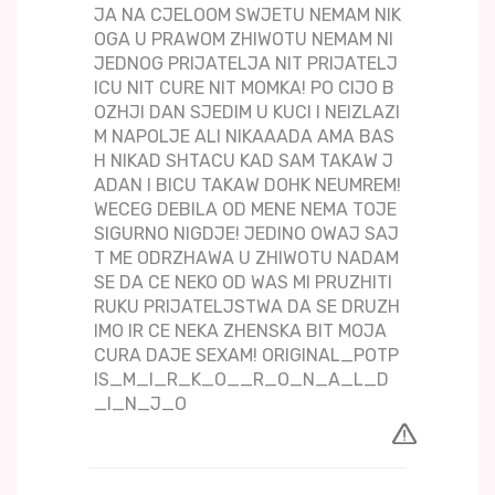
JA NA CJELOOM SWJETU NEMAM NIK
OGA U PRAWOM ZHIWOTU NEMAM NI
JEDNOG PRIJATELJA NIT PRIJATELJ
ICU NIT CURE NIT MOMKA! PO CIJO B
OZHJI DAN SJEDIM U KUCI I NEIZLAZI
M NAPOLJE ALI NIKAAADA AMA BAS
H NIKAD SHTACU KAD SAM TAKAW J
ADAN I BICU TAKAW DOHK NEUMREM!
WECEG DEBILA OD MENE NEMA TOJE
SIGURNO NIGDJE! JEDINO OWAJ SAJ
T ME ODRZHAWA U ZHIWOTU NADAM
SE DA CE NEKO OD WAS MI PRUZHITI
RUKU PRIJATELJSTWA DA SE DRUZH
IMO IR CE NEKA ZHENSKA BIT MOJA
CURA DAJE SEXAM! ORIGINAL_POTP
IS_M_I_R_K_O__R_O_N_A_L_D
_I_N_J_O