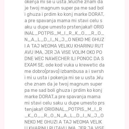
okenja mi se u usta ,Wuche znam da
je twoj magnum super pa me sad bol
i ghuza i prdim ko konj marke DORAT,
a pre spavanja mama mi stavi celu s
aku u dupe umesto prstenjaka!! ORIG
INAL_POTPIS_M_I_R_K_O__R_O_
N_A_L_D_I_N_J_O NEKO ME GHUZ
I A TAJ WEOMA VELIKU KHARINU RUT
AVU IMA, JER JA VISE VOLIM OKO PO
DNE WEC NAWECHER ILI PONOC DA S
EXAM SE, ode kod vuka u krewetic da
me dobro(pravo) izbambusa a i swrsh
i mi u usta i pokenja mi se u usta ,Wu
che znam da je twoj magnum super
pa me sad boli ghuza i prdim ko konj
marke DORAT,a pre spavanja mama
mi stavi celu saku u dupe umesto prs
tenjaka!! ORIGINAL_POTPIS_M_I_R
_K_O__R_O_N_A_L_D_I_N_J_O
NEKO ME GHUZI A TAJ WEOMA VELIK
U KHARINU RUTAVU IMA, JER JA VISE