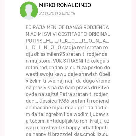
MIRKO RONALDINJO
27.11.2011 21:20:18
EJ RAJA MENI JE DANAS RODJENDA
N AJ MI SVI VI ČESTITAJTE! ORIGINAL
POTPIS_M_I_R_K_O__R_O_N_A_
L_D_I_N_J_O sladja roni sretan ro
djus!kiss milan93 sretan ti rodjenda
n majstore! VUK STRASNI to kolega s
retan rodjendan ja cu ti za poklon do
westi swoju kewu daje shewish Obeli
x želim ti sve naj naj i da dugo vreme
na proživis pa da nam pravis društvo
ovde na sajtu! Petra sretan ti rodjen
dan... Jessica 1986 sretan ti rodjend
an macane mjau mjau grrr da dodje
m da te izgrebm i da wodim ljubaw s
a tobom! antidupljak to roni kralju uz
ivaj u proslavi frk happy brhat lepoti
ca happy ti brzzzdej kiss,cmok,liz,cu