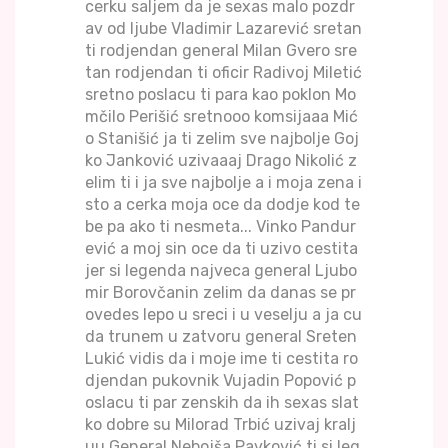
cerku saljem da je sexas malo pozdr
av od ljube Vladimir Lazarević sretan
ti rodjendan general Milan Gvero sre
tan rodjendan ti oficir Radivoj Miletić
sretno poslacu ti para kao poklon Mo
mčilo Perišić sretnooo komsijaaa Mić
o Stanišić ja ti zelim sve najbolje Goj
ko Janković uzivaaaj Drago Nikolić z
elim ti i ja sve najbolje a i moja zena i
sto a cerka moja oce da dodje kod te
be pa ako ti nesmeta... Vinko Pandur
ević a moj sin oce da ti uzivo cestita
jer si legenda najveca general Ljubo
mir Borovčanin zelim da danas se pr
ovedes lepo u sreci i u veselju a ja cu
da trunem u zatvoru general Sreten
Lukić vidis da i moje ime ti cestita ro
djendan pukovnik Vujadin Popović p
oslacu ti par zenskih da ih sexas slat
ko dobre su Milorad Trbić uzivaj kralj
uu General Nebojša Pavković ti si leg