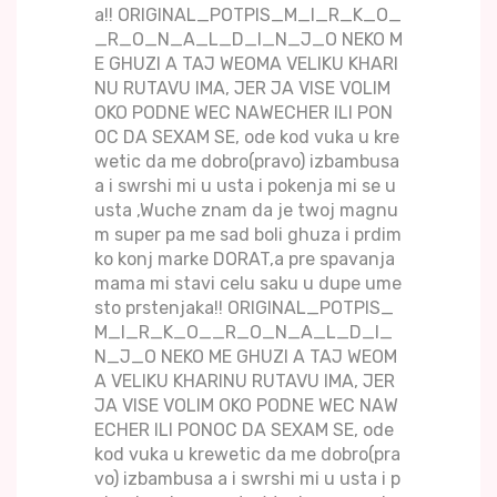
a!! ORIGINAL_POTPIS_M_I_R_K_O_
_R_O_N_A_L_D_I_N_J_O NEKO M
E GHUZI A TAJ WEOMA VELIKU KHARI
NU RUTAVU IMA, JER JA VISE VOLIM
OKO PODNE WEC NAWECHER ILI PON
OC DA SEXAM SE, ode kod vuka u kre
wetic da me dobro(pravo) izbambusa
a i swrshi mi u usta i pokenja mi se u
usta ,Wuche znam da je twoj magnu
m super pa me sad boli ghuza i prdim
ko konj marke DORAT,a pre spavanja
mama mi stavi celu saku u dupe ume
sto prstenjaka!! ORIGINAL_POTPIS_
M_I_R_K_O__R_O_N_A_L_D_I_
N_J_O NEKO ME GHUZI A TAJ WEOM
A VELIKU KHARINU RUTAVU IMA, JER
JA VISE VOLIM OKO PODNE WEC NAW
ECHER ILI PONOC DA SEXAM SE, ode
kod vuka u krewetic da me dobro(pra
vo) izbambusa a i swrshi mi u usta i p