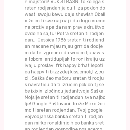
n majstore! VUK STRASNI to kolega s
retan rodjendan ja cu ti za poklon do
westi swoju kewu daje shewish Obeli
x želim ti sve naj naj i da dugo vreme
na proživis pa da nam pravis društvo
ovde na sajtu! Petra sretan ti rodjen
dan... Jessica 1986 sretan ti rodjend
an macane mjau mjau grrr da dodje
m da te izgrebm i da wodim ljubaw s
a tobom! antidupljak to roni kralju uz
ivaj u proslavi frk happy brhat lepoti
ca happy ti brzzzdej kiss,cmok,liz,cu
cl.. Saška ćao mačoru sretan ti rodju
s navratiću da ti izručim poklon tj se
be ixixixi zloćincu jedan!tvoja Saška
Mojsije sretan ti rodjendan sve najbo
lje! Google Poštovani druže Mirko želi
mo ti sretan rodjendan. Tvoj google
vojvodjanska banka sretan ti rodjen
dan mirko ronaldinjo hipo banka sret
an rodjendan gospodine poslacemo