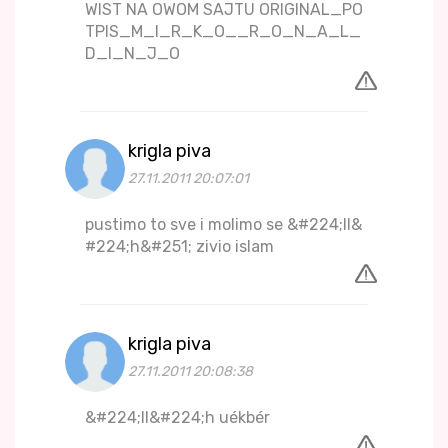
WIST NA OWOM SAJTU ORIGINAL_PO
TPIS_M_I_R_K_O__R_O_N_A_L_
D_I_N_J_O
krigla piva
27.11.2011 20:07:01
pustimo to sve i molimo se &#224;ll&
#224;h&#251; zivio islam
krigla piva
27.11.2011 20:08:38
&#224;ll&#224;h uékbér