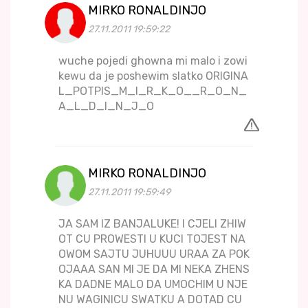
MIRKO RONALDINJO
27.11.2011 19:59:22
wuche pojedi ghowna mi malo i zowi
kewu da je poshewim slatko ORIGINA
L_POTPIS_M_I_R_K_O__R_O_N_
A_L_D_I_N_J_O
MIRKO RONALDINJO
27.11.2011 19:59:49
JA SAM IZ BANJALUKE! I CJELI ZHIW
OT CU PROWESTI U KUCI TOJEST NA
OWOM SAJTU JUHUUU URAA ZA POK
OJAAA SAN MI JE DA MI NEKA ZHENS
KA DADNE MALO DA UMOCHIM U NJE
NU WAGINICU SWATKU A DOTAD CU