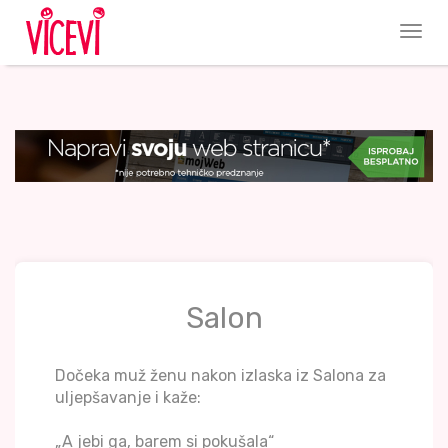
Salon
Dočeka muž ženu nakon izlaska iz Salona za
uljepšavanje i kaže:
„A jebi ga, barem si pokušala“