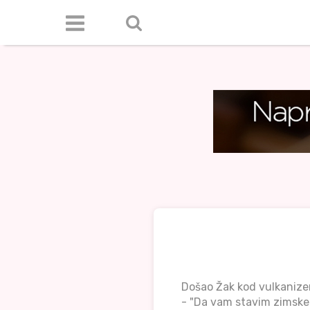
Došao Žak kod vulkanizera
- "Da vam stavim zimske