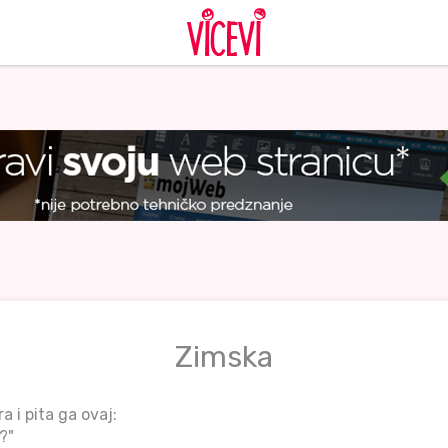
Zimska
 i pita ga ovaj:
?"