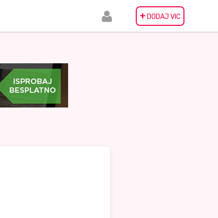
+
DODAJ VIC