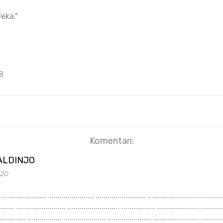
eka."
8
Komentari:
ALDINJO
:20
........... ......................... .......................... ................. ..................... ...................... ....................... ......................... .......................... ................. ..................... ...................... ....................... ......................... .......................... ................. ..................... ...................... ....................... ......................... .......................... ................. ..................... ...................... ....................... ......................... .......................... ................. ..................... ...................... ....................... ......................... .......................... ................. ..................... ...................... ....................... ......................... .......................... ................. ..................... ...................... ....................... ......................... .......................... ................. ..................... ...................... ....................... ......................... .......................... ................. ..................... ...................... ....................... ......................... .......................... ................. ..................... ...................... ....................... ......................... .......................... ................. ..................... ...................... ....................... ......................... .......................... ................. ..................... ...................... ....................... ......................... .......................... ................. ..................... ...................... ....................... ......................... .......................... ................. ..................... ...................... ....................... ......................... .......................... ................. ..................... ...................... ....................... ......................... .......................... ................. ..................... ...................... ....................... ......................... .......................... ................. ..................... ...................... ....................... ......................... .......................... ................. ..................... ...................... ....................... ......................... .......................... ................. ..................... ...................... ....................... ......................... .......................... ................. ..................... ...................... ....................... ......................... .......................... ................. ..................... ...................... ....................... ......................... .......................... ................. ..................... ...................... ....................... ......................... .......................... ................. ..................... ...................... ....................... ......................... .......................... ................. ..................... ...................... ....................... ......................... .......................... ................. ..................... ...................... ....................... ......................... .......................... ................. ..................... ...................... ....................... ......................... .......................... ................. ..................... ...................... ....................... ......................... .......................... ................. ..................... ...................... ....................... ......................... .......................... ................. ..................... ...................... ....................... ......................... .......................... ................. ..................... ...................... ....................... ......................... .......................... ................. ..................... ...................... ....................... ......................... .......................... ................. ..................... ...................... ....................... ......................... .......................... ................. ..................... ...................... ....................... ......................... .......................... ................. ..................... ...................... ....................... ......................... .......................... ................. ..................... ...................... ....................... ......................... .......................... ................. ..................... ...................... ....................... ......................... .......................... ................. ..................... ...................... ....................... ......................... .......................... ................. ..................... ...................... ....................... ......................... .......................... ................. ..................... ...................... ....................... ......................... .......................... ................. ..................... ...................... ....................... ......................... .......................... ................. ..................... ...................... ....................... ......................... .......................... ................. ..................... ...................... ....................... ......................... .......................... ................. ..................... ...................... ....................... ......................... .......................... ................. ..................... ...................... ....................... ......................... .......................... ................. ...