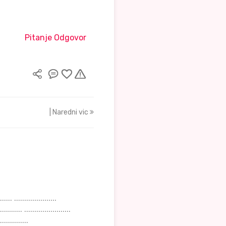
Pitanje Odgovor
| Naredni vic
.................. ...................... ....................... ......................... .......................... ................. ..................... ...................... ....................... ......................... .......................... ................. ..................... ...................... ....................... ......................... .......................... ................. ..................... ...................... ....................... ......................... .......................... ................. ..................... ...................... ....................... ......................... .......................... ................. ..................... ...................... ....................... ......................... .......................... ................. ..................... ...................... ....................... ......................... .......................... ................. ..................... ...................... ....................... ......................... .......................... ................. ..................... ...................... ....................... ......................... .......................... ................. ..................... ...................... ....................... ......................... .......................... ................. ..................... ...................... ....................... ......................... .......................... ................. ..................... ...