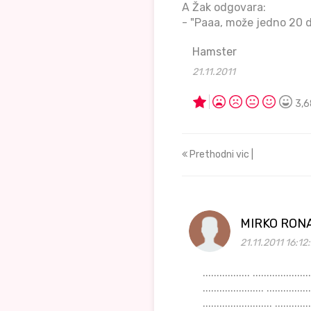
A Žak odgovara:
- "Paaa, može jedno 20 d
Hamster
21.11.2011
3,6
Prethodni vic |
MIRKO RON
21.11.2011 16:12
................. ..................... ...................... ....................... ......................... .......................... ................. ..................... ...................... ....................... ......................... .......................... ................. ..................... ...................... ....................... ......................... .......................... ................. ..................... ...................... ....................... ......................... .......................... ................. ..................... ...................... ....................... ......................... .......................... ................. ..................... ...................... ....................... ......................... .......................... ................. ..................... ...................... ....................... ......................... .......................... ................. ..................... ...................... ....................... ......................... .......................... ................. ..................... ...................... ....................... ......................... .......................... ................. ..................... ...................... ....................... ......................... .......................... ................. ..................... ...................... ....................... ......................... .......................... ................. ..................... ...................... ....................... ......................... .......................... ................. ..................... ...................... ....................... ......................... .......................... ................. ..................... ...................... ....................... ......................... .......................... ................. ..................... ...................... ....................... ......................... .......................... ................. ..................... ...................... ............