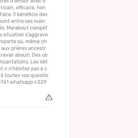
iltres d’amour avec d
icain, efficace, hon
ire. Il bénéficie des
 sont entre ses main
ncés. Marabout compét
la situation s’aggrave
n'importe où, même ch
 aux prières ancestr
travail abouti. Des ob
incantations. Les dét
 » n’hésitez pas à c
 à toutes vos questio
50761 whatsapp:+229