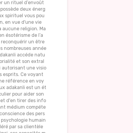
r un rituel d’envoût
e possède deux énerg
eux spirituel vous pou
n, en vue d'une vie
à aucune religion. Ma
n ésotérisme de l’a
r reconquérir un être
très nombreuses année
adakanli accéde natu
rialité et son extral
i autorisant une visio
s esprits. Ce voyant
ne référence en voy
x adakanli est un ét
ulier pour aider son
t d'en tirer des info
voyant médium compéte
 conscience des pers
la psychologie humain
éré par sa clientèle