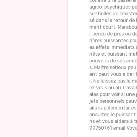
comme une passerelle 
agico-psychiques per
sentielles de l’exis
sé dans le retour de 
ment court. Marabout
r perdu de près ou de
rières puissantes pou
es effets immédiats 
nête et puissant met 
pouvoirs de ses ancê
s, Maitre sérieux pe
ent peut vous aider à
r. Ne laissez pas le
ez vous ou au travai
ales pour voir si une
jets personnels peuv
ails supplémentaires
onsulter, le puissan
ns et vous aidera à
99750761 email:Voya