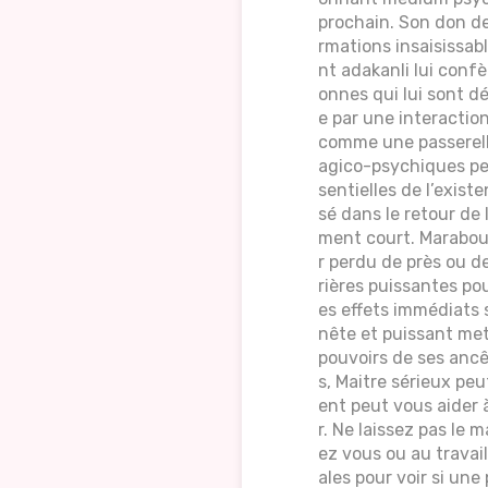
prochain. Son don de
rmations insaisissab
nt adakanli lui conf
onnes qui lui sont d
e par une interactio
comme une passerelle 
agico-psychiques per
sentielles de l’exis
sé dans le retour de 
ment court. Marabout
r perdu de près ou de
rières puissantes pou
es effets immédiats 
nête et puissant met 
pouvoirs de ses ancê
s, Maitre sérieux pe
ent peut vous aider à
r. Ne laissez pas le
ez vous ou au travai
ales pour voir si une