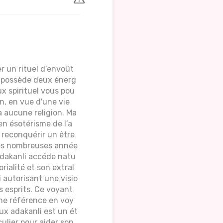
r un rituel d’envoût
e possède deux énerg
eux spirituel vous pou
n, en vue d'une vie
à aucune religion. Ma
n ésotérisme de l’a
r reconquérir un être
très nombreuses année
adakanli accéde natu
rialité et son extral
i autorisant une visio
s esprits. Ce voyant
ne référence en voy
x adakanli est un ét
ulier pour aider son