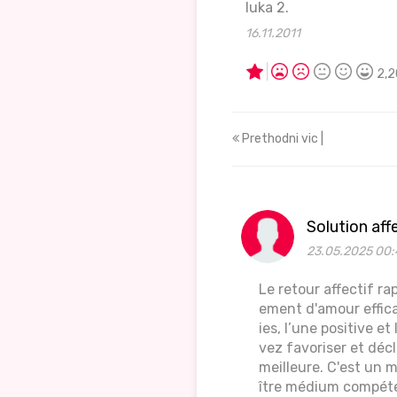
luka 2.
16.11.2011
2,2
Prethodni vic |
Solution aff
23.05.2025 00:
Le retour affectif r
ement d'amour effic
ies, l’une positive e
vez favoriser et déc
meilleure. C'est un 
ître médium compéten