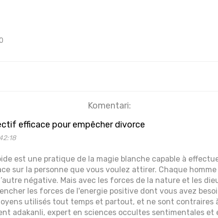
0
Komentari:
ectif efficace pour empêcher divorce
42:18
apide est une pratique de la magie blanche capable à effectue
ace sur la personne que vous voulez attirer. Chaque homm
t l’autre négative. Mais avec les forces de la nature et les di
lencher les forces de l'energie positive dont vous avez besoi
moyens utilisés tout temps et partout, et ne sont contraires 
t adakanli, expert en sciences occultes sentimentales et e