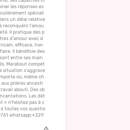
Ainsi, ses capacités m
iner les réponses es
culièrement spéciali
dans un délai relative
à reconquérir l’amou
té. Il pratique des p
iltres d’amour avec d
icain, efficace, hon
ire. Il bénéficie des
 sont entre ses main
ncés. Marabout compét
la situation s’aggrave
n'importe où, même ch
 aux prières ancestr
travail abouti. Des ob
incantations. Les dét
 » n’hésitez pas à c
 à toutes vos questio
50761 whatsapp:+229