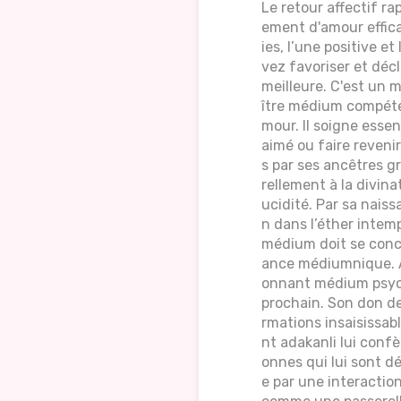
Le retour affectif r
ement d'amour effic
ies, l’une positive e
vez favoriser et déc
meilleure. C'est un 
ître médium compéten
mour. Il soigne essen
aimé ou faire reveni
s par ses ancêtres 
rellement à la divina
ucidité. Par sa naiss
n dans l’éther intem
médium doit se conc
ance médiumnique. A
onnant médium psychi
prochain. Son don de
rmations insaisissab
nt adakanli lui conf
onnes qui lui sont d
e par une interactio