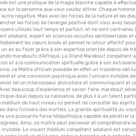
apide est une pratique de la magie blanche capable à effectue
ace sur la personne que vous voulez attirer. Chaque homm
t l’autre négative. Mais avec les forces de la nature et les di
lencher les forces de l'energie positive dont vous avez besoi
moyens utilisés tout temps et partout, et ne sont contraires 
t adakanli, expert en sciences occultes sentimentales et e
tiellement les cœurs brisés et permet le retour affectif pou
r un ex au foyer grâce à son expertise orientée depuis de 
grands marabouts d'Afrique. Le Grand Marabout compétent 
tion et à la communication spirituelle grâce à son extrasenso
ance, ce Maître africain possède en effet un troisième oeil lu
porel et une connexion psychique avec l’univers invisible de
evoir tel un intercesseur divinatoire et communiquant et u
vec beaucoup d'expérience et savoir-faire, marabout sérieu
que doué depuis sa naissance, de plus il à un talent partic
 médium de haut niveau lui permet de consulter les esprits e
les dans l'univers des mortels. La grande spiritualité du 
ère une puissante force télépathique capable de pénétrer la
ésignées. Ainsi, ce maître peut percevoir et compréhendre 
n invisible. Le voyant médium compétent adakanli est consid