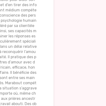
t d'en tirer des info
voyant médium compéte
 conscience des pers
la psychologie humain
éré par sa clientèle
Ainsi, ses capacités m
iner les réponses es
culièrement spéciali
dans un délai relative
à reconquérir l’amou
té. Il pratique des p
iltres d’amour avec d
icain, efficace, hon
ire. Il bénéficie des
 sont entre ses main
ncés. Marabout compét
la situation s’aggrave
n'importe où, même ch
 aux prières ancestr
travail abouti. Des ob