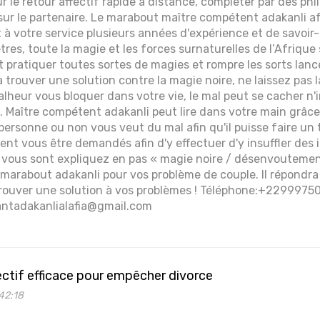
r le retour affectif rapide à distance, compléter par des ph
sur le partenaire. Le marabout maître compétent adakanli afr
à votre service plusieurs années d'expérience et de savoir-fa
tres, toute la magie et les forces surnaturelles de l’Afrique
ut pratiquer toutes sortes de magies et rompre les sorts la
 trouver une solution contre la magie noire, ne laissez pas 
 malheur vous bloquer dans votre vie, le mal peut se cacher 
l. Maître compétent adakanli peut lire dans votre main grâce
 personne ou non vous veut du mal afin qu'il puisse faire un 
ent vous être demandés afin d'y effectuer d'y insuffler des 
 vous sont expliquez en pas « magie noire / désenvoutement
t marabout adakanli pour vos problème de couple. Il répondra
 trouver une solution à vos problèmes ! Téléphone:+229997
ntadakanlialafia@gmail.com
ectif efficace pour empêcher divorce
42:18