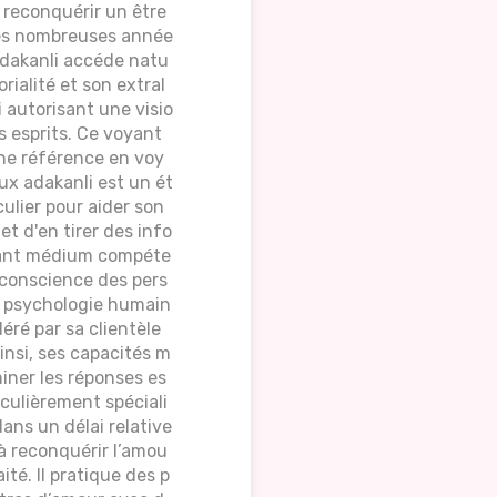
r reconquérir un être
très nombreuses année
adakanli accéde natu
rialité et son extral
i autorisant une visio
s esprits. Ce voyant
ne référence en voy
x adakanli est un ét
ulier pour aider son
t d'en tirer des info
voyant médium compéte
 conscience des pers
la psychologie humain
éré par sa clientèle
Ainsi, ses capacités m
iner les réponses es
culièrement spéciali
dans un délai relative
à reconquérir l’amou
té. Il pratique des p