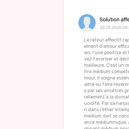
Solution aff
23.05.2025 00:
Le retour affectif r
ement d'amour effic
ies, l’une positive e
vez favoriser et déc
meilleure. C'est un 
ître médium compéten
mour. Il soigne essen
aimé ou faire reveni
s par ses ancêtres 
rellement à la divina
ucidité. Par sa naiss
n dans l’éther intem
médium doit se conc
ance médiumnique. A
onnant médium psychi