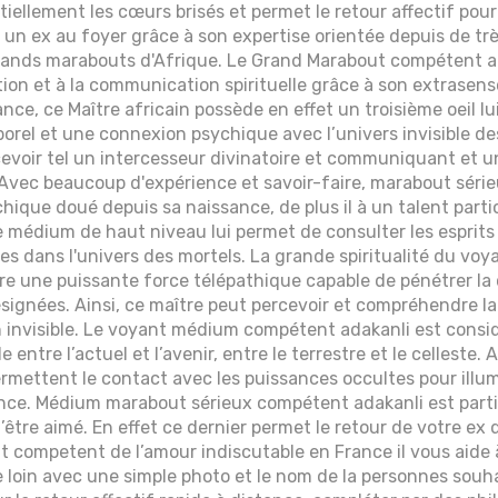
tiellement les cœurs brisés et permet le retour affectif pou
r un ex au foyer grâce à son expertise orientée depuis de 
grands marabouts d'Afrique. Le Grand Marabout compétent 
tion et à la communication spirituelle grâce à son extrasenso
ance, ce Maître africain possède en effet un troisième oeil lu
porel et une connexion psychique avec l’univers invisible de
evoir tel un intercesseur divinatoire et communiquant et u
vec beaucoup d'expérience et savoir-faire, marabout sérieu
que doué depuis sa naissance, de plus il à un talent partic
 médium de haut niveau lui permet de consulter les esprits e
les dans l'univers des mortels. La grande spiritualité du 
ère une puissante force télépathique capable de pénétrer la
ésignées. Ainsi, ce maître peut percevoir et compréhendre 
n invisible. Le voyant médium compétent adakanli est consid
entre l’actuel et l’avenir, entre le terrestre et le celleste. 
mettent le contact avec les puissances occultes pour illum
tence. Médium marabout sérieux compétent adakanli est parti
l’être aimé. En effet ce dernier permet le retour de votre ex 
 competent de l’amour indiscutable en France il vous aide 
 loin avec une simple photo et le nom de la personnes souhai