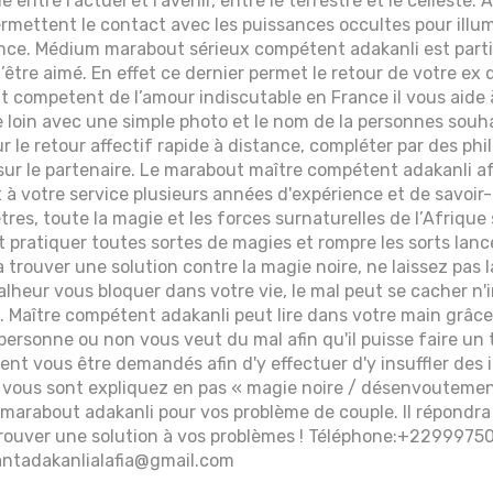
entre l’actuel et l’avenir, entre le terrestre et le celleste. 
mettent le contact avec les puissances occultes pour illum
tence. Médium marabout sérieux compétent adakanli est parti
l’être aimé. En effet ce dernier permet le retour de votre ex 
 competent de l’amour indiscutable en France il vous aide 
 loin avec une simple photo et le nom de la personnes souhai
r le retour affectif rapide à distance, compléter par des ph
sur le partenaire. Le marabout maître compétent adakanli afr
à votre service plusieurs années d'expérience et de savoir-fa
tres, toute la magie et les forces surnaturelles de l’Afrique
ut pratiquer toutes sortes de magies et rompre les sorts la
 trouver une solution contre la magie noire, ne laissez pas 
 malheur vous bloquer dans votre vie, le mal peut se cacher 
l. Maître compétent adakanli peut lire dans votre main grâce
 personne ou non vous veut du mal afin qu'il puisse faire un 
ent vous être demandés afin d'y effectuer d'y insuffler des 
 vous sont expliquez en pas « magie noire / désenvoutement
t marabout adakanli pour vos problème de couple. Il répondra
 trouver une solution à vos problèmes ! Téléphone:+229997
ntadakanlialafia@gmail.com