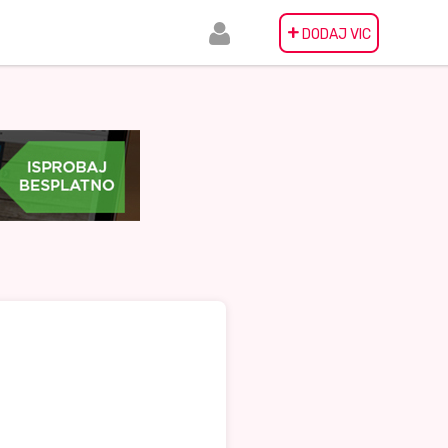
+
DODAJ VIC