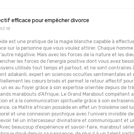
ectif efficace pour empêcher divorce
42:18
apide est une pratique de la magie blanche capable à effectue
ace sur la personne que vous voulez attirer. Chaque homm
t l’autre négative. Mais avec les forces de la nature et les di
lencher les forces de l'energie positive dont vous avez besoi
moyens utilisés tout temps et partout, et ne sont contraires 
t adakanli, expert en sciences occultes sentimentales et e
tiellement les cœurs brisés et permet le retour affectif pou
r un ex au foyer grâce à son expertise orientée depuis de 
grands marabouts d'Afrique. Le Grand Marabout compétent 
tion et à la communication spirituelle grâce à son extrasenso
ance, ce Maître africain possède en effet un troisième oeil lu
porel et une connexion psychique avec l’univers invisible de
evoir tel un intercesseur divinatoire et communiquant et u
vec beaucoup d'expérience et savoir-faire, marabout sérieu
que doué depuis sa naissance, de plus il à un talent partic