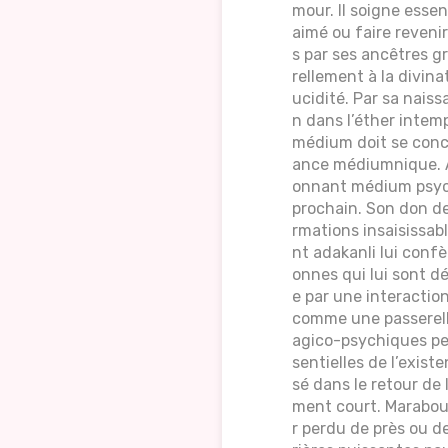
mour. Il soigne essen
aimé ou faire reveni
s par ses ancêtres 
rellement à la divina
ucidité. Par sa naiss
n dans l’éther intem
médium doit se conc
ance médiumnique. A
onnant médium psychi
prochain. Son don de
rmations insaisissab
nt adakanli lui conf
onnes qui lui sont d
e par une interactio
comme une passerelle 
agico-psychiques per
sentielles de l’exis
sé dans le retour de 
ment court. Marabout
r perdu de près ou de