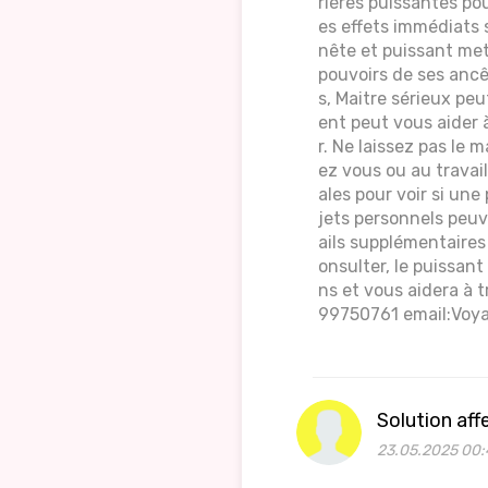
rières puissantes pou
es effets immédiats 
nête et puissant met 
pouvoirs de ses ancê
s, Maitre sérieux pe
ent peut vous aider à
r. Ne laissez pas le
ez vous ou au travai
ales pour voir si une
jets personnels peuv
ails supplémentaires
onsulter, le puissan
ns et vous aidera à
99750761 email:Voya
Solution aff
23.05.2025 00: