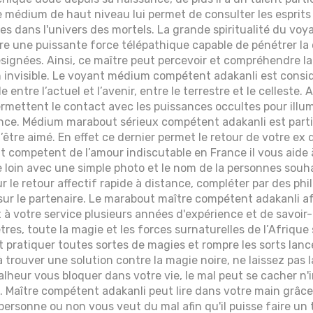
 médium de haut niveau lui permet de consulter les esprits e
les dans l'univers des mortels. La grande spiritualité du 
ère une puissante force télépathique capable de pénétrer la
ésignées. Ainsi, ce maître peut percevoir et compréhendre 
n invisible. Le voyant médium compétent adakanli est consid
entre l’actuel et l’avenir, entre le terrestre et le celleste. 
mettent le contact avec les puissances occultes pour illum
tence. Médium marabout sérieux compétent adakanli est parti
l’être aimé. En effet ce dernier permet le retour de votre ex 
 competent de l’amour indiscutable en France il vous aide 
 loin avec une simple photo et le nom de la personnes souhai
r le retour affectif rapide à distance, compléter par des ph
sur le partenaire. Le marabout maître compétent adakanli afr
à votre service plusieurs années d'expérience et de savoir-fa
tres, toute la magie et les forces surnaturelles de l’Afrique
ut pratiquer toutes sortes de magies et rompre les sorts la
 trouver une solution contre la magie noire, ne laissez pas 
 malheur vous bloquer dans votre vie, le mal peut se cacher 
l. Maître compétent adakanli peut lire dans votre main grâce
 personne ou non vous veut du mal afin qu'il puisse faire un 