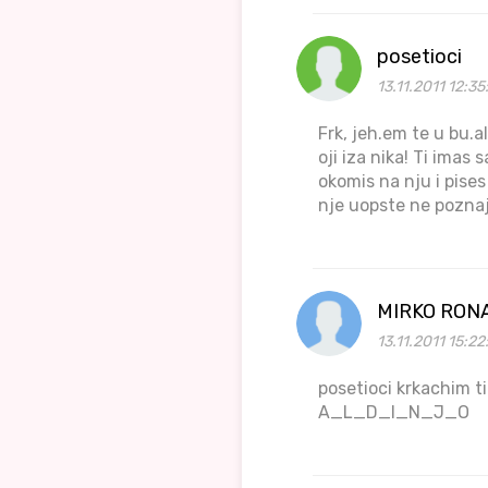
posetioci
13.11.2011 12:35
Frk, jeh.em te u bu.
oji iza nika! Ti imas 
okomis na nju i pises
nje uopste ne poznaj
MIRKO RON
13.11.2011 15:22
posetioci krkachim
A_L_D_I_N_J_O