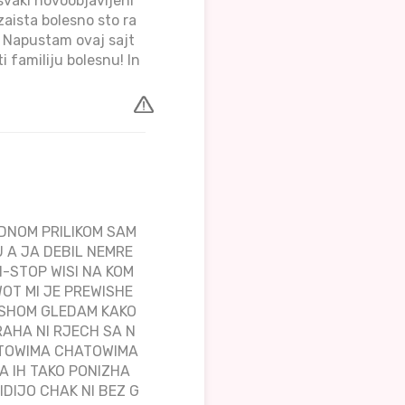
svaki novoobjavljeni
 zaista bolesno sto ra
. Napustam ovaj sajt
i familiju bolesnu! In
EDNOM PRILIKOM SAM
 A JA DEBIL NEMRE
N-STOP WISI NA KOM
WOT MI JE PREWISHE
ISHOM GLEDAM KAKO
RAHA NI RJECH SA N
AJTOWIMA CHATOWIMA
 IH TAKO PONIZHA
DIJO CHAK NI BEZ G