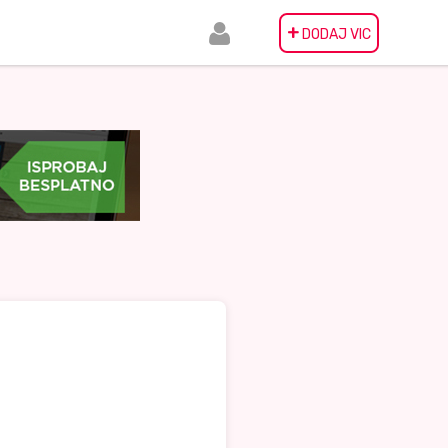
+
DODAJ VIC