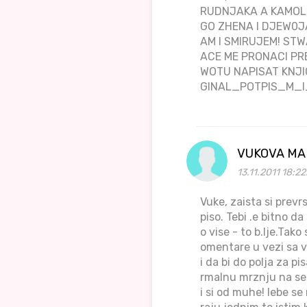
RUDNJAKA A KAMOLI
GO ZHENA I DJEW0J
AM I SMIRUJEM! ST
ACE ME PRONACI PRE
WOTU NAPISAT KNJIG
GINAL_POTPIS_M
VUKOVA M
13.11.2011 18:2
Vuke, zaista si prev
piso. Tebi .e bitno d
o vise - to b.lje.Ta
omentare u vezi sa v
i da bi do polja za p
rmalnu mrznju na seb
i si od muhe! Iebe se 