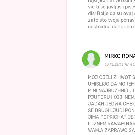
raju jednim te istim
vic ti se javljas i p
dis! Bolje da su ova
zato sto tvoja ponavl
cestoidna dangubo i 
MIRKO RON
13.11.2011 18:4
MOJ CJELI ZHIWOT S
UMISLIJO DA MOREM
M NI NAJRUZHNIJU I
PJUTORU I KOJI NEM
JADAN JEDWA CHEK
SE DRUGI LJUDI PON
JIMA POPRICHAT JE
I UZNEMIRAWAM NAR
WAM,A ZAPRAWO SAM