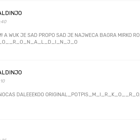
ALDINJO
2:40
! A WUK JE SAD PROPO SAD JE NAJWECA BAGRA MIRKO RO
K_O__R_O_N_A_L_D_I_N_J_O
ALDINJO
:10
 NOCAS DALEEEKOO ORIGINAL_POTPIS_M_I_R_K_O__R