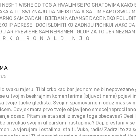
 NESHT WISHE OD TOG A HWALIM SE PO CHATOWIMA KAKO
AKA A TO SWI ZNAJU DA NIE ISTINA A SA TIM SAMO SWO
WARNO SAM JADAN I BJEDAN NADAMSE DACE NEKO POLUDITI 
KO IP ADRESE I D0CI SLOMITI KO ZADNJU PICHKU! WAKO J
U AR PREWISHE SAM NEPISMEN I GLUP ZA TO JER NEZNAM 
_I_R_K_O__R_O_N_A_L_D_I_N_J_O
AMA
2:00
rsio svaku mjeru. Ti bi crko kad bar jednom ne bi nepovezane
a se u tvojim beskrajnim komentarima (bljuvotinama) pojavi im
ko sa tvoje tacke gledista. Svojim spamovanjem oduzimas sv
icem. Covjek mora prvo tvoje objavljeno smece(neprocitano,
isanje dosao. Pitam se sta sebi iz svega toga obecavas? Jesi l
e privukao svojim ulicarskim nastupima? Daj, prestani vise s
meni, a vjerujem i ostalima, sta ti, Vuke, radis! Zadrzi to za 