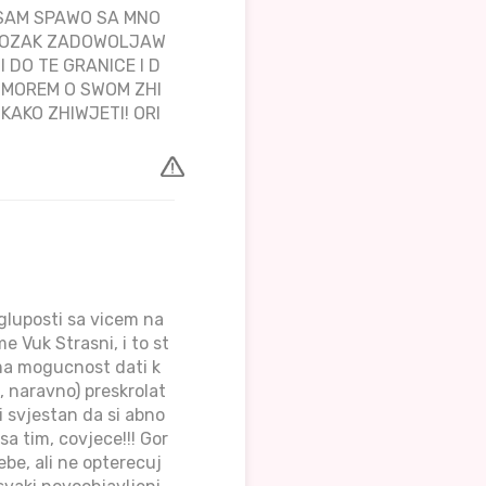
 SAM SPAWO SA MNO
J MOZAK ZADOWOLJAW
DO TE GRANICE I D
A MOREM O SWOM ZHI
KAKO ZHIWJETI! ORI
 gluposti sa vicem na
e Vuk Strasni, i to st
ima mogucnost dati k
 naravno) preskrolat
i svjestan da si abno
a tim, covjece!!! Gor
sebe, ali ne opterecuj