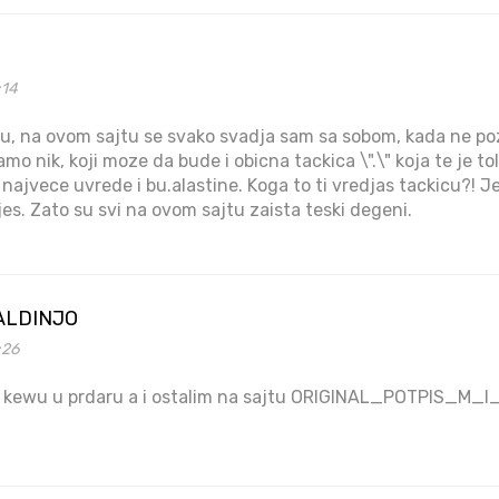
:14
alu, na ovom sajtu se svako svadja sam sa sobom, kada ne po
samo nik, koji moze da bude i obicna tackica \".\" koja te je to
 najvece uvrede i bu.alastine. Koga to ti vredjas tackicu?! Je
es. Zato su svi na ovom sajtu zaista teski degeni.
ALDINJO
:26
 ti kewu u prdaru a i ostalim na sajtu ORIGINAL_POTPIS