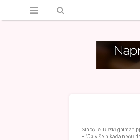
Sinoć je Turski golman p
- "Ja više nikada neću d