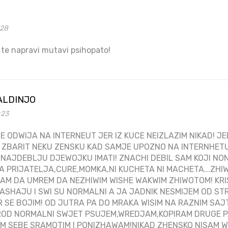
:28
o te napravi mutavi psihopato!
ALDINJO
:23
E ODWIJA NA INTERNEUT JER IZ KUCE NEIZLAZIM NIKAD! J
 ZBARIT NEKU ZENSKU KAD SAMJE UPOZNO NA INTERNHETU
 NAJDEBLJU DJEWOJKU IMATI! ZNACHI DEBIL SAM KOJI NO
A PRIJATELJA,CURE,MOMKA,NI KUCHETA NI MACHETA...ZHI
AM DA UMREM DA NEZHIWIM WISHE WAKWIM ZHIWOTOM! KR
ASHAJU I SWI SU NORMALNI A JA JADNIK NESMIJEM OD ST
R SE BOJIM! OD JUTRA PA DO MRAKA WISIM NA RAZNIM S
OD NORMALNI SWJET PSUJEM,WREDJAM,KOPIRAM DRUGE PA
 SEBE SRAMOTIM I PONIZHAWAM!NIKAD ZHENSKO NISAM WI