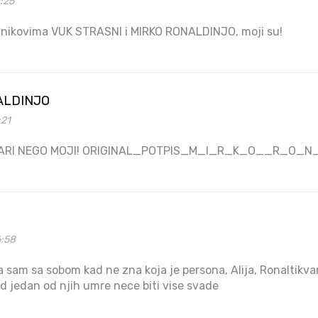
0:25
 nikovima VUK STRASNI i MIRKO RONALDINJO, moji su!
ALDINJO
:21
TARI NEGO MOJI! ORIGINAL_POTPIS_M_I_R_K_O__R_O_
6:58
a sam sa sobom kad ne zna koja je persona, Alija, Ronaltikvan
d jedan od njih umre nece biti vise svade