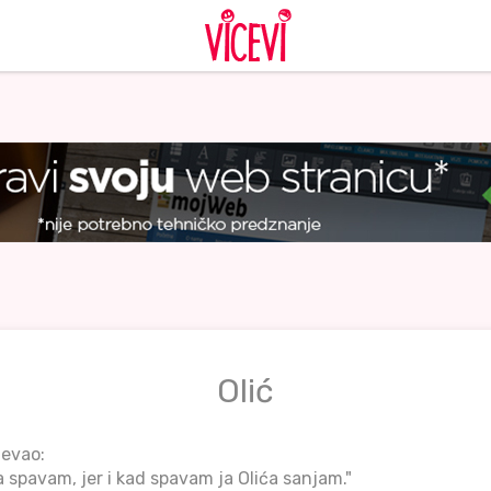
Olić
jevao:
a spavam, jer i kad spavam ja Olića sanjam."