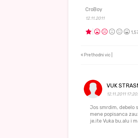
CroBoy
12.11.2011
1,5
Prethodni vic |
VUK STRAS
12.11.2011 17:20
Jos smrdim, debelo s
mene popisanca zauz
je.ite Vuka bu.alu i