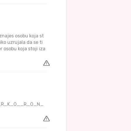
znajes osobu koja st
liko uzrujala da se ti
r osobu koja stoji iza
_M_I_R_K_O__R_O_N_