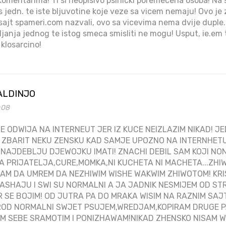
 komentarima! Ti si neopisivo psihicki poremecena osoba! Na 
ises jedn. te iste bljuvotine koje veze sa vicem nemaju! Ovo je
j sajt spameri.com nazvali, ovo sa vicevima nema dvije duple
janja jednog te istog smeca smisliti ne mogu! Usput, ie.em t
klosarcino!
ALDINJO
1:08
E ODWIJA NA INTERNEUT JER IZ KUCE NEIZLAZIM NIKAD! J
 ZBARIT NEKU ZENSKU KAD SAMJE UPOZNO NA INTERNHETU
 NAJDEBLJU DJEWOJKU IMATI! ZNACHI DEBIL SAM KOJI NO
A PRIJATELJA,CURE,MOMKA,NI KUCHETA NI MACHETA...ZHI
AM DA UMREM DA NEZHIWIM WISHE WAKWIM ZHIWOTOM! KR
ASHAJU I SWI SU NORMALNI A JA JADNIK NESMIJEM OD ST
R SE BOJIM! OD JUTRA PA DO MRAKA WISIM NA RAZNIM S
OD NORMALNI SWJET PSUJEM,WREDJAM,KOPIRAM DRUGE PA
 SEBE SRAMOTIM I PONIZHAWAM!NIKAD ZHENSKO NISAM WI