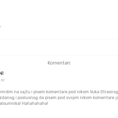
7
Komentari:
NI
:19
mrdim na sajtu i pisem komentare pod nikom Vuka Strasnog. 
danog i poslusnog da pisem pod svojim nikom komentare jos 
 maloumnika! Hahahahaha!