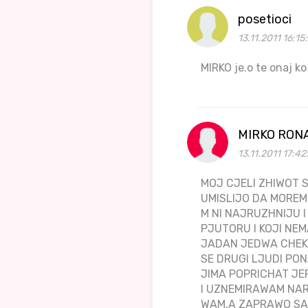
posetioci
13.11.2011 16:15
MIRKO je.o te onaj k
MIRKO RON
13.11.2011 17:42
MOJ CJELI ZHIWOT S
UMISLIJO DA MOREM
M NI NAJRUZHNIJU I
PJUTORU I KOJI NEM
JADAN JEDWA CHEK
SE DRUGI LJUDI PON
JIMA POPRICHAT JE
I UZNEMIRAWAM NAR
WAM,A ZAPRAWO SAM