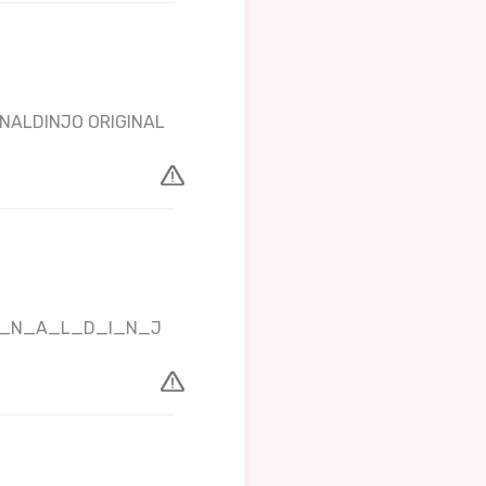
NALDINJO ORIGINAL
_O_N_A_L_D_I_N_J