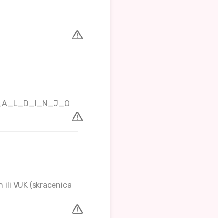
N_A_L_D_I_N_J_O
 ili VUK (skracenica