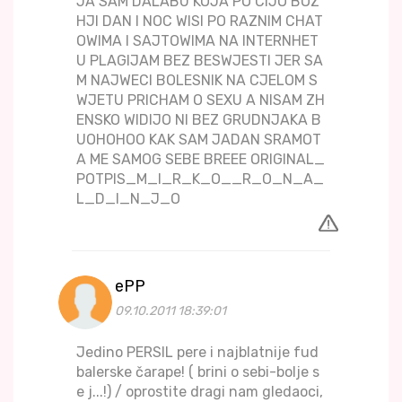
JA SAM DALABU KOJA PO CIJO BOZ
HJI DAN I NOC WISI PO RAZNIM CHAT
OWIMA I SAJTOWIMA NA INTERNHET
U PLAGIJAM BEZ BESWJESTI JER SA
M NAJWECI BOLESNIK NA CJELOM S
WJETU PRICHAM O SEXU A NISAM ZH
ENSKO WIDIJO NI BEZ GRUDNJAKA B
UOHOHOO KAK SAM JADAN SRAMOT
A ME SAMOG SEBE BREEE ORIGINAL_
POTPIS_M_I_R_K_O__R_O_N_A_
L_D_I_N_J_O
ePP
09.10.2011 18:39:01
Jedino PERSIL pere i najblatnije fud
balerske čarape! ( brini o sebi-bolje s
e j...!) / oprostite dragi nam gledaoci,