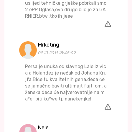
uslijed tehničke grješke pobrkali smo
2 ePP Oglasa,ovo drugo bilo je za GA
RNIER,btw.,tko ih jeee
Mrketing
09.10.2011 18:48:09
Persa je unuka od slavnog Lale iz vic
a a Holandez je nećak od Johana Kru
jfa.Biće tu kvalitetnih gena,deca će
se jamačno baviti ultimajt fajt-om, a
ženska deca će najverovatnije na m
a*er biti ku*we,tj.manekenjke!
Nele