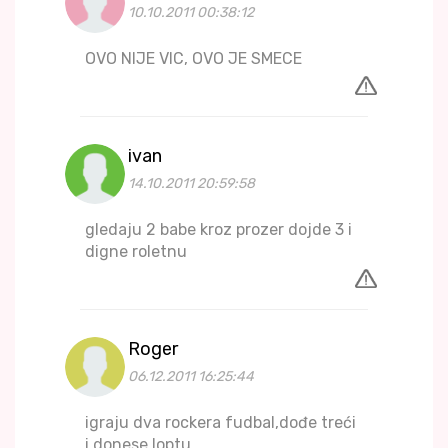
10.10.2011 00:38:12
OVO NIJE VIC, OVO JE SMECE
ivan
14.10.2011 20:59:58
gledaju 2 babe kroz prozer dojde 3 i
digne roletnu
Roger
06.12.2011 16:25:44
igraju dva rockera fudbal,dođe treći
i donese loptu...