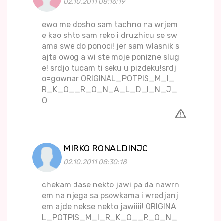
02.10.2011 08:16:19
ewo me dosho sam tachno na wrjem
e kao shto sam reko i druzhicu se sw
ama swe do ponoci! jer sam wlasnik s
ajta owog a wi ste moje ponizne slug
e! srdjo tucam ti seku u pizdeku!srdj
o=gownar ORIGINAL_POTPIS_M_I_
R_K_O__R_O_N_A_L_D_I_N_J_
O
MIRKO RONALDINJO
02.10.2011 08:30:18
chekam dase nekto jawi pa da nawrn
em na njega sa psowkama i wredjanj
em ajde nekse nekto jawiiii! ORIGINA
L_POTPIS_M_I_R_K_O__R_O_N_