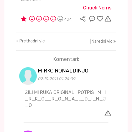
Chuck Norris
4,14
Prethodni vic |
| Naredni vic
Komentari:
MIRKO RONALDINJO
02.10.2011 01:24:39
ŽILI MI RUKA ORIGINAL_POTPIS_M_I
_R_K_O__R_O_N_A_L_D_I_N_J
_O