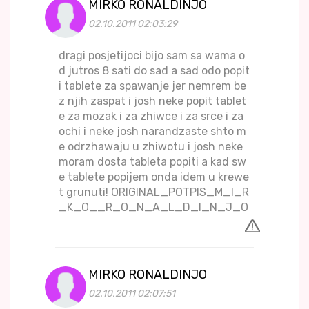
MIRKO RONALDINJO
02.10.2011 02:03:29
dragi posjetijoci bijo sam sa wama o
d jutros 8 sati do sad a sad odo popit
i tablete za spawanje jer nemrem be
z njih zaspat i josh neke popit tablet
e za mozak i za zhiwce i za srce i za
ochi i neke josh narandzaste shto m
e odrzhawaju u zhiwotu i josh neke
moram dosta tableta popiti a kad sw
e tablete popijem onda idem u krewe
t grunuti! ORIGINAL_POTPIS_M_I_R
_K_O__R_O_N_A_L_D_I_N_J_O
MIRKO RONALDINJO
02.10.2011 02:07:51