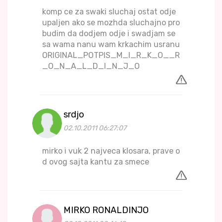
komp ce za swaki sluchaj ostat odje
upaljen ako se mozhda sluchajno pro
budim da dodjem odje i swadjam se
sa wama nanu wam krkachim usranu
ORIGINAL_POTPIS_M_I_R_K_O__R
_O_N_A_L_D_I_N_J_O
srdjo
02.10.2011 06:27:07
mirko i vuk 2 najveca klosara, prave o
d ovog sajta kantu za smece
MIRKO RONALDINJO