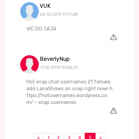
VUK
02.10.2011 17:11:28
VIC DO JAJA
BeverlyNup
17.10.2019 19:06:31
Hot snap chat usernames 21 female
add LanaShows on snap right now! h
ttps://hotusernames.wordpress.co
m/ - snap usernames
«
1
2
3
4
5
»