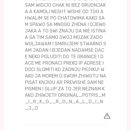
SAM WIDIJO CHAK NI BEZ GRUDNJAK
A A KAMOLI NESHT WISHE OD TOG A
HWALIM SE PO CHATOWIMA KAKO SA
M SPAWO SA MNOGO ZHENA I DJEW0
JAKA A TO SWI ZNAJU DA NIE ISTINA
A SA TIM SAMO SWOJ MOZAK ZADO
WOLJAWAM I SMIRUJEM! STWARNO S
AM JADAN I BJEDAN NADAMSE DAC
E NEKO POLUDITI DO TE GRANICE I D
ACE ME PRONACI PREKO IP ADRESE I
D0CI SLOMITI KO ZADNJU PICHKU! W
AKO JA MOREM O SWOM ZHIWOTU NA
PISAT KNJIGU AR PREWISHE SAM NE
PISMEN I GLUP ZA TO JER NEZNAM K
AKO ZHIWJETI! ORIGINAL_POTPIS_M
_I_R_K_O__R_O_N_A_L_D_I_N
_J_O