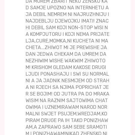
DA MOREM ZBARIT NEKU ZENSKU KA
D SAMJE UPOZNO NA INTERNHETU A
JA DEBIL NEMREM NI NAJRUZHNIJU I
NAJDEBLJU DJEWOJKU IMATI! ZNAC
HI DEBIL SAM KOJI NON-STOP WISI N
A KOMPJUTORU I KOJI NEMA PRIJATE
LJA,CURE,MOMKA,NI KUCHETA NI MA
CHETA...ZHIWOT MI JE PREWISHE JA
DAN JEDWA CHEKAM DA UMREM DA
NEZHIWIM WISHE WAKWIM ZHIWOTO
M! KRISHOM GLEDAM KAKOSE DRUGI
LJUDI PONASHAJU I SWI SU NORMAL
NI A JA JADNIK NESMIJEM OD STRAH
A NI RJECH SA NJIMA POPRICHAT JE
R SE BOJIM! OD JUTRA PA DO MRAKA
WISIM NA RAZNIM SAJTOWIMA CHAT
OWIMA I UZNEMIRAWAM NAROD NOR
MALNI SWJET PSUJEM,WREDJAM,KO
PIRAM DRUGE PA IH TAKO PONIZHAW
AM,A ZAPRAWO SAM SEBE SRAMOTI
M I PONIZHAWAM!NIKAD ZHENSKO NI