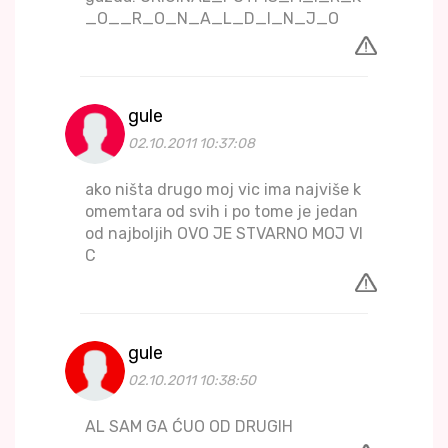
_O__R_O_N_A_L_D_I_N_J_O
gule
02.10.2011 10:37:08
ako ništa drugo moj vic ima najviše k
omemtara od svih i po tome je jedan
od najboljih OVO JE STVARNO MOJ VI
C
gule
02.10.2011 10:38:50
AL SAM GA ĆUO OD DRUGIH