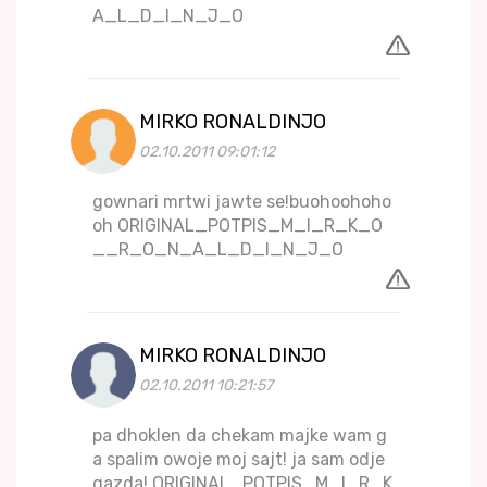
A_L_D_I_N_J_O
MIRKO RONALDINJO
02.10.2011 09:01:12
gownari mrtwi jawte se!buohoohoho
oh ORIGINAL_POTPIS_M_I_R_K_O
__R_O_N_A_L_D_I_N_J_O
MIRKO RONALDINJO
02.10.2011 10:21:57
pa dhoklen da chekam majke wam g
a spalim owoje moj sajt! ja sam odje
gazda! ORIGINAL_POTPIS_M_I_R_K