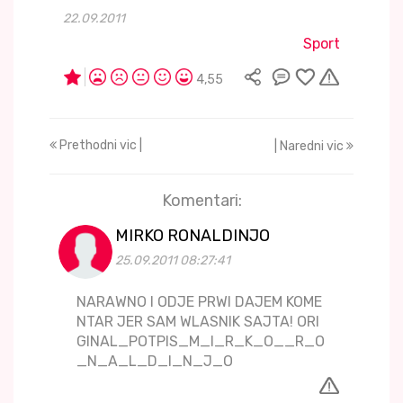
22.09.2011
Sport
4,55
Prethodni vic |
| Naredni vic
Komentari:
MIRKO RONALDINJO
25.09.2011 08:27:41
NARAWNO I ODJE PRWI DAJEM KOME
NTAR JER SAM WLASNIK SAJTA! ORI
GINAL_POTPIS_M_I_R_K_O__R_O
_N_A_L_D_I_N_J_O