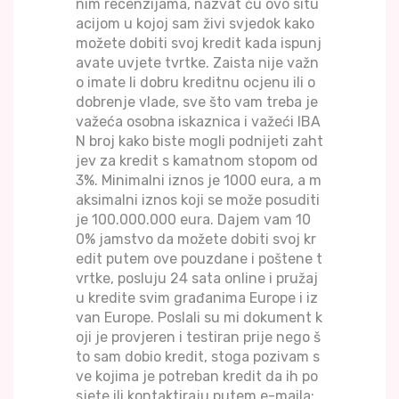
nim recenzijama, nazvat ću ovo situ
acijom u kojoj sam živi svjedok kako
možete dobiti svoj kredit kada ispunj
avate uvjete tvrtke. Zaista nije važn
o imate li dobru kreditnu ocjenu ili o
dobrenje vlade, sve što vam treba je
važeća osobna iskaznica i važeći IBA
N broj kako biste mogli podnijeti zaht
jev za kredit s kamatnom stopom od
3%. Minimalni iznos je 1000 eura, a m
aksimalni iznos koji se može posuditi
je 100.000.000 eura. Dajem vam 10
0% jamstvo da možete dobiti svoj kr
edit putem ove pouzdane i poštene t
vrtke, posluju 24 sata online i pružaj
u kredite svim građanima Europe i iz
van Europe. Poslali su mi dokument k
oji je provjeren i testiran prije nego š
to sam dobio kredit, stoga pozivam s
ve kojima je potreban kredit da ih po
sjete ili kontaktiraju putem e-maila: