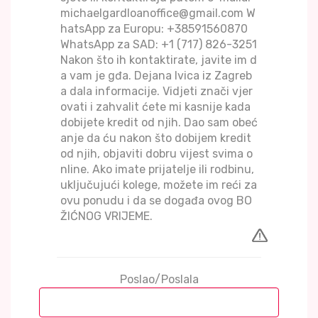
michaelgardloanoffice@gmail.com W
hatsApp za Europu: +38591560870
WhatsApp za SAD: +1 (717) 826-3251
Nakon što ih kontaktirate, javite im d
a vam je gđa. Dejana Ivica iz Zagreb
a dala informacije. Vidjeti znači vjer
ovati i zahvalit ćete mi kasnije kada
dobijete kredit od njih. Dao sam obeć
anje da ću nakon što dobijem kredit
od njih, objaviti dobru vijest svima o
nline. Ako imate prijatelje ili rodbinu,
uključujući kolege, možete im reći za
ovu ponudu i da se događa ovog BO
ŽIĆNOG VRIJEME.
Poslao/Poslala