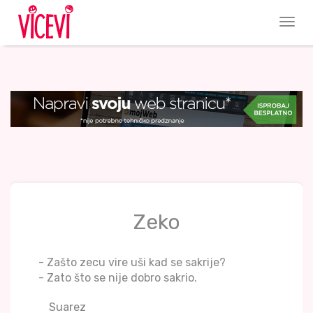
Zeko
- Zašto zecu vire uši kad se sakrije?
- Zato što se nije dobro sakrio.
Suarez