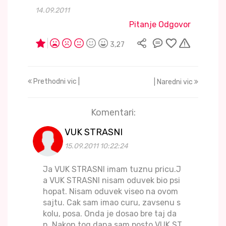
14.09.2011
Pitanje Odgovor
3,27
Prethodni vic |
| Naredni vic
Komentari:
VUK STRASNI
15.09.2011 10:22:24
Ja VUK STRASNI imam tuznu pricu.J
a VUK STRASNI nisam oduvek bio psi
hopat. Nisam oduvek viseo na ovom
sajtu. Cak sam imao curu, zavsenu s
kolu, posa. Onda je dosao bre taj da
n. Nakon tog dana sam posto VUK ST