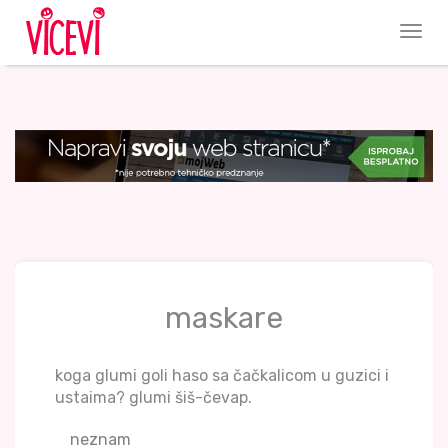
maskare
koga glumi goli haso sa čačkalicom u guzici i
ustaima? glumi šiš-čevap.
neznam