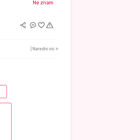
Ne znam
| Naredni vic