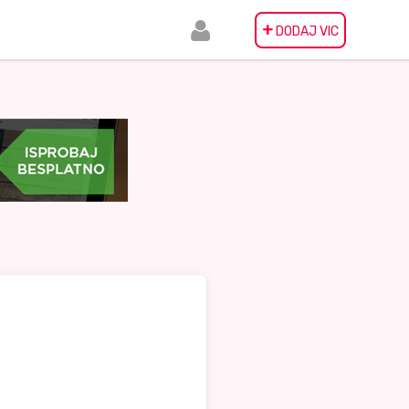
+
DODAJ VIC