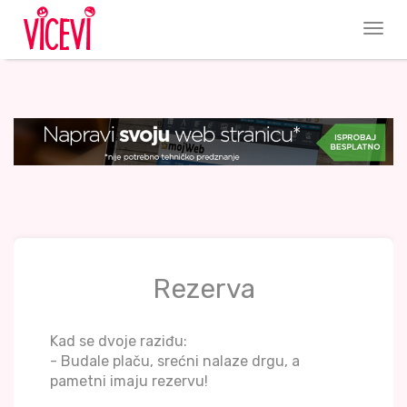
Rezerva
Kad se dvoje raziđu:
- Budale plaču, srećni nalaze drgu, a
pametni imaju rezervu!