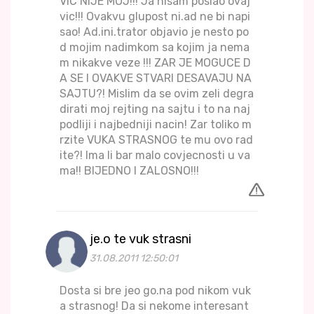
VIC NIJE MOJ!!! Ja nisam poslao ovaj
vic!!! Ovakvu glupost ni.ad ne bi napi
sao! Ad.ini.trator objavio je nesto po
d mojim nadimkom sa kojim ja nema
m nikakve veze !!! ZAR JE MOGUCE D
A SE I OVAKVE STVARI DESAVAJU NA
SAJTU?! Mislim da se ovim zeli degra
dirati moj rejting na sajtu i to na naj
podliji i najbedniji nacin! Zar toliko m
rzite VUKA STRASNOG te mu ovo rad
ite?! Ima li bar malo covjecnosti u va
ma!! BIJEDNO I ZALOSNO!!!
je.o te vuk strasni
31.08.2011 12:50:01
Dosta si bre jeo go.na pod nikom vuk
a strasnog! Da si nekome interesant