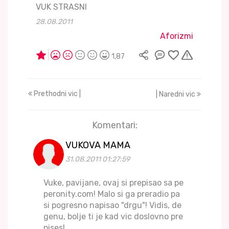
VUK STRASNI
28.08.2011
Aforizmi
1,87
Prethodni vic |
| Naredni vic
Komentari:
VUKOVA MAMA
31.08.2011 01:27:59
Vuke, pavijane, ovaj si prepisao sa pe
peronity.com! Malo si ga preradio pa
si pogresno napisao "drgu"! Vidis, de
genu, bolje ti je kad vic doslovno pre
pises!