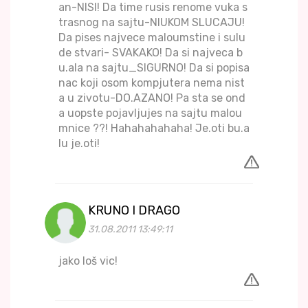
an-NISI! Da time rusis renome vuka s
trasnog na sajtu-NIUKOM SLUCAJU!
Da pises najvece maloumstine i sulu
de stvari- SVAKAKO! Da si najveca b
u.ala na sajtu_SIGURNO! Da si popisa
nac koji osom kompjutera nema nist
a u zivotu-DO.AZANO! Pa sta se ond
a uopste pojavljujes na sajtu malou
mnice ??! Hahahahahaha! Je.oti bu.a
lu je.oti!
KRUNO I DRAGO
31.08.2011 13:49:11
jako loš vic!