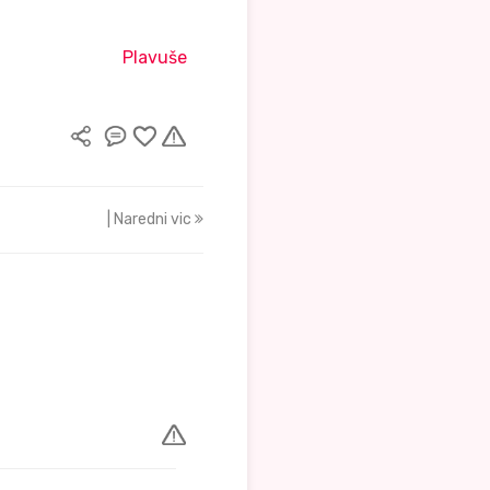
Plavuše
| Naredni vic