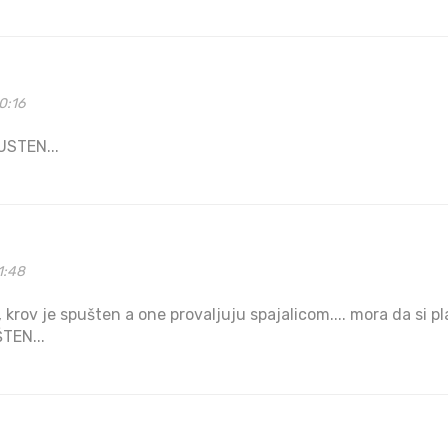
0:16
USTEN...
1:48
krov je spušten a one provaljuju spajalicom.... mora da si p
TEN...