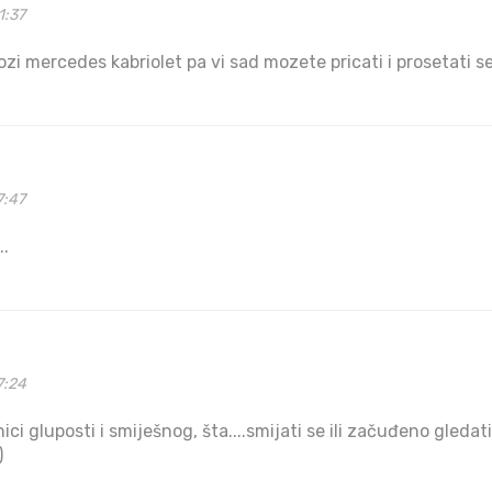
1:37
ozi mercedes kabriolet pa vi sad mozete pricati i prosetati s
7:47
..
7:24
ici gluposti i smiješnog, šta....smijati se ili začuđeno gledati 
)