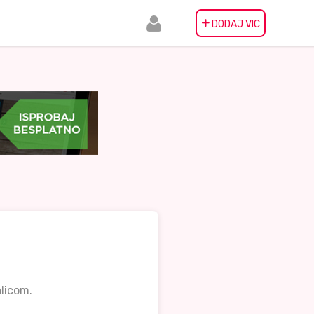
+
DODAJ VIC
alicom.