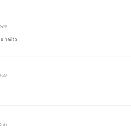
8:09
 je nešto
6:46
9:41