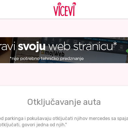
Otključavanje auta
ed parkinga i pokušavaju otključati njihov mercedes sa spaj
ključati, govori jedna od njih."