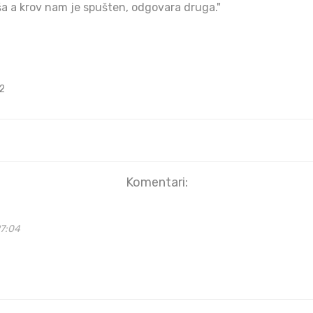
iša a krov nam je spušten, odgovara druga."
2
Komentari:
27:04