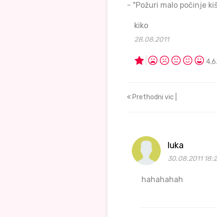
- "Požuri malo počinje k
kiko
28.08.2011
4,6
Prethodni vic |
luka
30.08.2011 18:
hahahahah