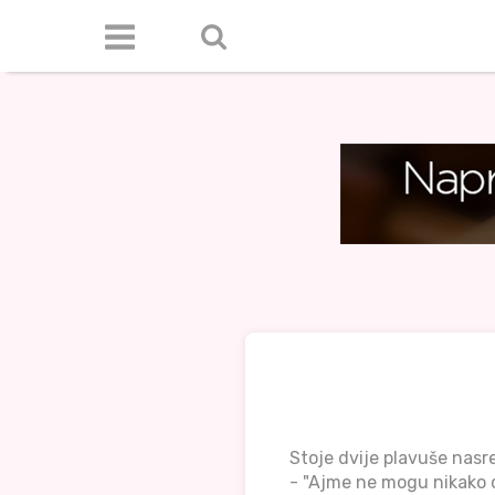
Stoje dvije plavuše nasr
- "Ajme ne mogu nikako ot