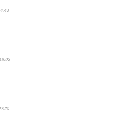
54:43
48:02
47:20