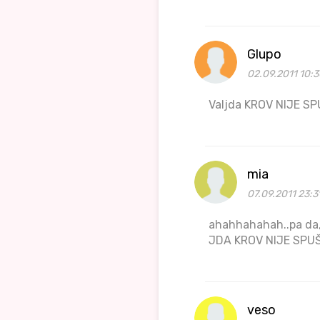
Glupo
02.09.2011 10:3
Valjda KROV NIJE SP
mia
07.09.2011 23:3
ahahhahahah..pa da, 
JDA KROV NIJE SPUŠ
veso