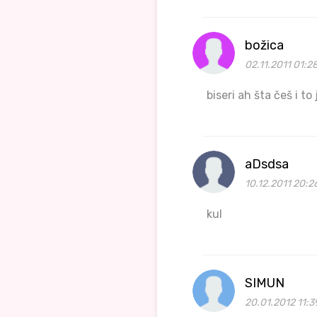
božica
02.11.2011 01:2
biseri ah šta češ i to
aDsdsa
10.12.2011 20:2
kul
SIMUN
20.01.2012 11:3