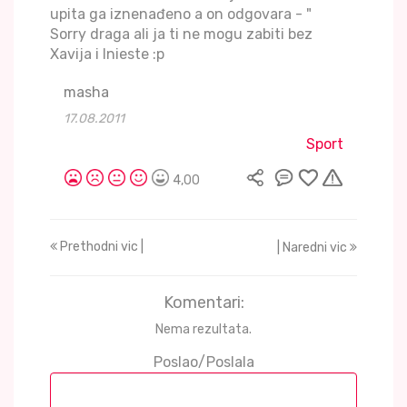
upita ga iznenađeno a on odgovara - "
Sorry draga ali ja ti ne mogu zabiti bez
Xavija i Inieste :p
masha
17.08.2011
Sport
4,00
Prethodni vic |
| Naredni vic
Komentari:
Nema rezultata.
Poslao/Poslala