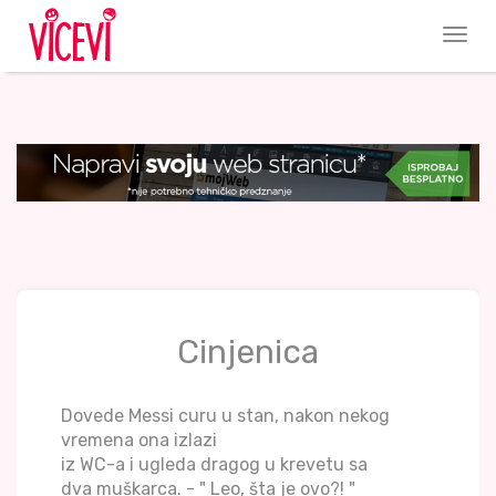
Cinjenica
Dovede Messi curu u stan, nakon nekog
vremena ona izlazi
iz WC-a i ugleda dragog u krevetu sa
dva muškarca. - " Leo, šta je ovo?! "