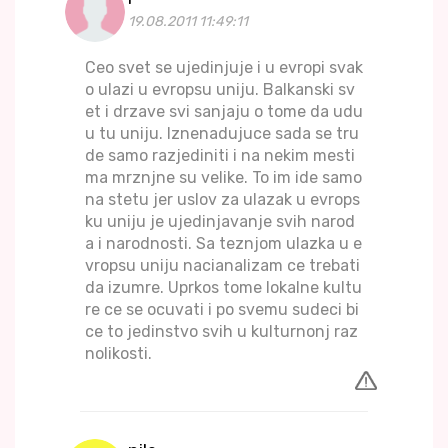
19.08.2011 11:49:11
Ceo svet se ujedinjuje i u evropi svak
o ulazi u evropsu uniju. Balkanski sv
et i drzave svi sanjaju o tome da udu
u tu uniju. Iznenadujuce sada se tru
de samo razjediniti i na nekim mesti
ma mrznjne su velike. To im ide samo
na stetu jer uslov za ulazak u evrops
ku uniju je ujedinjavanje svih narod
a i narodnosti. Sa teznjom ulazka u e
vropsu uniju nacianalizam ce trebati
da izumre. Uprkos tome lokalne kultu
re ce se ocuvati i po svemu sudeci bi
ce to jedinstvo svih u kulturnonj raz
nolikosti.