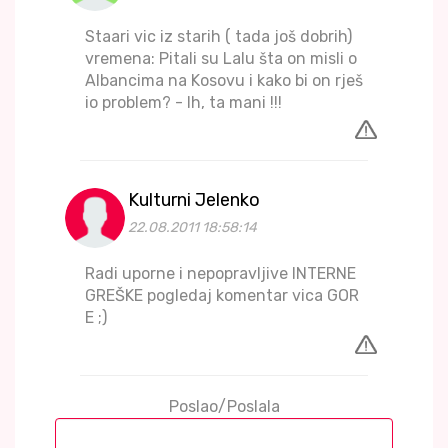
Staari vic iz starih ( tada još dobrih)
vremena: Pitali su Lalu šta on misli o
Albancima na Kosovu i kako bi on rješ
io problem? - Ih, ta mani !!!
Kulturni Jelenko
22.08.2011 18:58:14
Radi uporne i nepopravljive INTERNE
GREŠKE pogledaj komentar vica GOR
E ;)
Poslao/Poslala