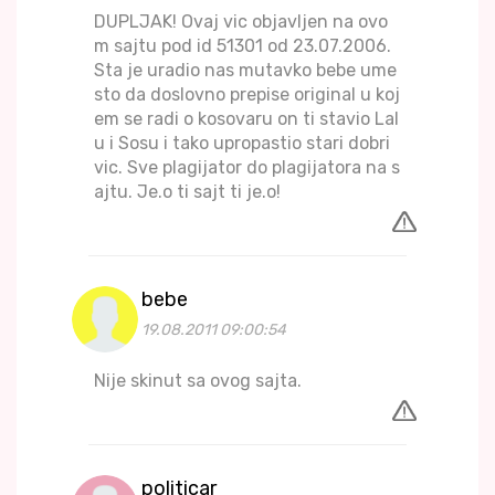
DUPLJAK! Ovaj vic objavljen na ovo
m sajtu pod id 51301 od 23.07.2006.
Sta je uradio nas mutavko bebe ume
sto da doslovno prepise original u koj
em se radi o kosovaru on ti stavio Lal
u i Sosu i tako upropastio stari dobri
vic. Sve plagijator do plagijatora na s
ajtu. Je.o ti sajt ti je.o!
bebe
19.08.2011 09:00:54
Nije skinut sa ovog sajta.
politicar