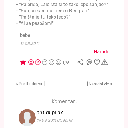
- "Pa pričaj Lalo šta si to tako lepo sanjao?"
- "Sanjao sam da idem u Beograd."
- "Pa šta je tu tako lepo?"
- "Al sa pasošom!"
bebe
17.08.2011
Narodi
1,76
Prethodni vic |
| Naredni vic
Komentari:
antidupljak
19.08.2011 01:36:18