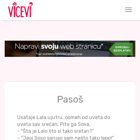
Pasoš
Usataje Lala ujutru, osmeh od uveta do
uveta sav srećan. Pita ga Sosa,
- "Šta je Lalo što si tako sretan?"
- "Jaoj Soso sanjao sam nešto tako lepo!"