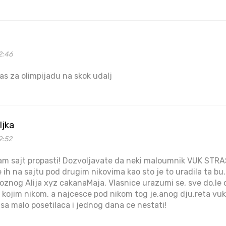
2:46
s za olimpijadu na skok udalj
ljka
9:52
am sajt propasti! Dozvoljavate da neki maloumnik VUK STRAS
 ih na sajtu pod drugim nikovima kao sto je to uradila ta bu.
znog Alija xyz cakanaMaja. Vlasnice urazumi se, sve do.le 
 kojim nikom, a najcesce pod nikom tog je.anog dju.reta vuk
 sa malo posetilaca i jednog dana ce nestati!