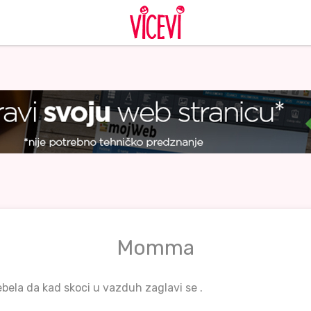
Momma
ebela da kad skoci u vazduh zaglavi se .