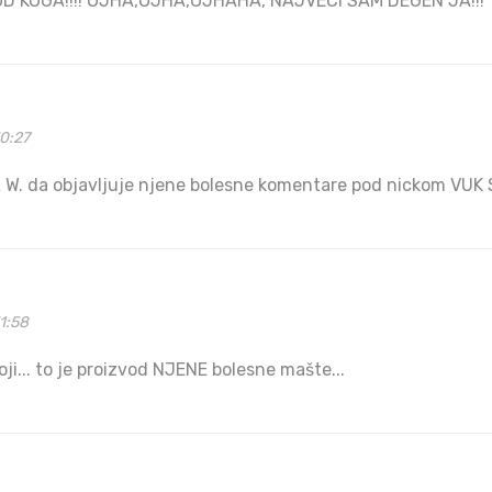
OD KOGA!!!! OJHA,OJHA,OJHAHA, NAJVECI SAM DEGEN JA!!!
0:27
YA W. da objavljuje njene bolesne komentare pod nickom VUK
1:58
ji... to je proizvod NJENE bolesne mašte...