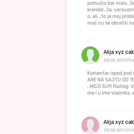
pomučio bar malo. Je
krembil. Ja, verovat
o, ali...to je moj pro
moć cu se obratiti n
Alija xyz c
09.08.2011 01:
Komentar ispod pod
ARE NA SAJTU OD 15.
, MOJI SU!!! Razlog: 
me i u ime vlasnika, 
Alija xyz c
09.08.2011 01:5