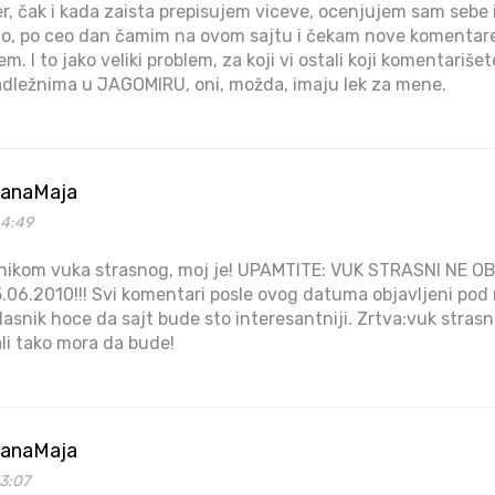
r, čak i kada zaista prepisujem viceve, ocenjujem sam sebe i
no, po ceo dan čamim na ovom sajtu i čekam nove komentare 
blem. I to jako veliki problem, za koji vi ostali koji komentariše
adležnima u JAGOMIRU, oni, možda, imaju lek za mene.
akanaMaja
44:49
 nikom vuka strasnog, moj je! UPAMTITE: VUK STRASNI NE
06.2010!!! Svi komentari posle ovog datuma objavljeni pod
Vlasnik hoce da sajt bude sto interesantniji. Zrtva:vuk strasni
ali tako mora da bude!
akanaMaja
3:07