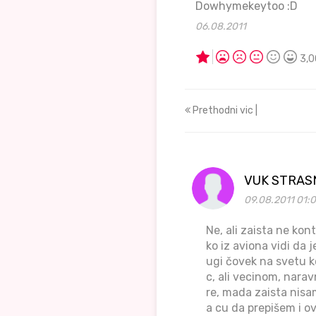
Dowhymekeytoo :D
06.08.2011
3,0
Prethodni vic |
VUK STRAS
09.08.2011 01:
Ne, ali zaista ne ko
ko iz aviona vidi da 
ugi čovek na svetu ko
c, ali vecinom, nara
re, mada zaista nisam
a cu da prepišem i 