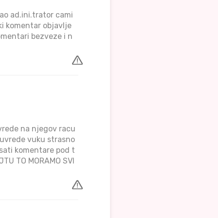
o ad.ini.trator cami
ki komentar objavlje
omentari bezveze i n
vrede na njegov racu
ti uvrede vuku strasno
isati komentare pod t
SAJTU TO MORAMO SVI