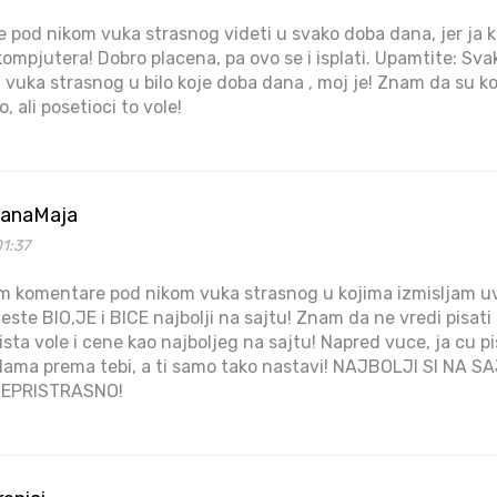
 pod nikom vuka strasnog videti u svako doba dana, jer ja ka
ompjutera! Dobro placena, pa ovo se i isplati. Upamtite: Sva
 vuka strasnog u bilo koje doba dana , moj je! Znam da su k
 ali posetioci to vole!
akanaMaja
1:37
sem komentare pod nikom vuka strasnog u kojima izmisljam u
 jeste BIO,JE i BICE najbolji na sajtu! Znam da ne vredi pisa
ista vole i cene kao najboljeg na sajtu! Napred vuce, ja cu p
dama prema tebi, a ti samo tako nastavi! NAJBOLJI SI NA 
NEPRISTRASNO!