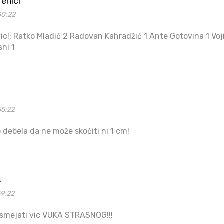
renici
30:22
vic!: Ratko Mladić 2 Radovan Kahradžić 1 Ante Gotovina 1 Voj
sni 1
55:22
 debela da ne može skočiti ni 1 cm!
s
59:22
mejati vic VUKA STRASNOG!!!