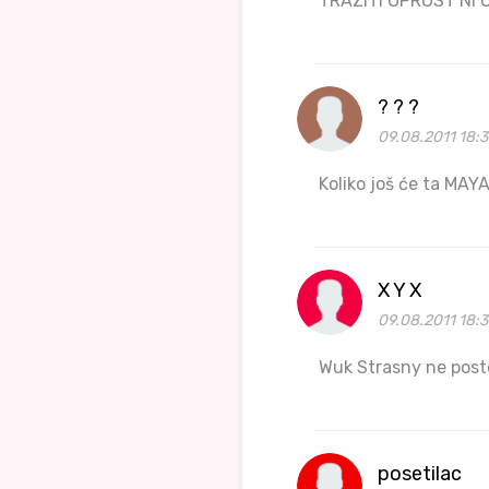
TRAZITI OPROST NI 
? ? ?
09.08.2011 18:3
Koliko još će ta MA
X Y X
09.08.2011 18:3
Wuk Strasny ne posto
posetilac