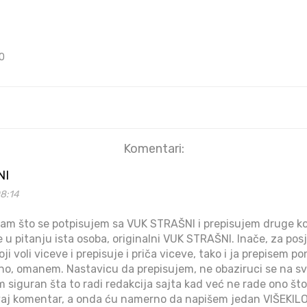
0
Komentari:
NI
08:14
ntam što se potpisujem sa VUK STRAŠNI i prepisujem druge ko
je u pitanju ista osoba, originalni VUK STRAŠNI. Inače, za posje
ji voli viceve i prepisuje i priča viceve, tako i ja prepisem p
vno, omanem. Nastavicu da prepisujem, ne obaziruci se na s
 siguran šta to radi redakcija sajta kad već ne rade ono što
ovaj komentar, a onda ću namerno da napišem jedan VIŠEKIL