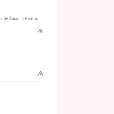
islav Šešeli 2 Ramuš