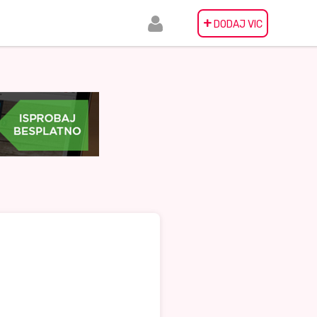
+
DODAJ VIC