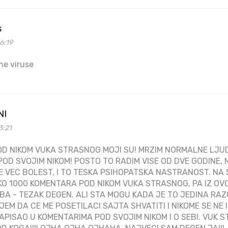
s
6:19
ene viruse
NI
3:21
D NIKOM VUKA STRASNOG MOJI SU! MRZIM NORMALNE LJUDE
POD SVOJIM NIKOM! POSTO TO RADIM VISE OD DVE GODINE,
NE VEC BOLEST, I TO TESKA PSIHOPATSKA NASTRANOST. NA
KO 1000 KOMENTARA POD NIKOM VUKA STRASNOG, PA IZ O
OBA - TEZAK DEGEN. ALI STA MOGU KADA JE TO JEDINA R
JEM DA CE ME POSETILACI SAJTA SHVATITI I NIKOME SE NE
PISAO U KOMENTARIMA POD SVOJIM NIKOM I O SEBI. VUK S