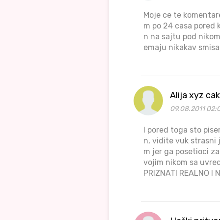
Moje ce te komentare
m po 24 casa pored k
n na sajtu pod nikom
emaju nikakav smisao,
Alija xyz c
09.08.2011 02:0
I pored toga sto pi
n, vidite vuk strasni
m jer ga posetioci za
vojim nikom sa uvre
PRIZNATI REALNO I 