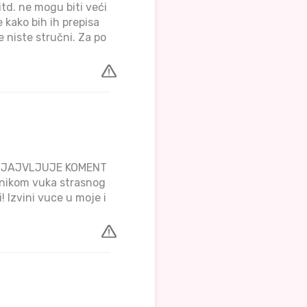
td. ne mogu biti veći
kako bih ih prepisa
te niste stručni. Za po
 OBJAJVLJUJE KOMENT
 nikom vuka strasnog
! Izvini vuce u moje i