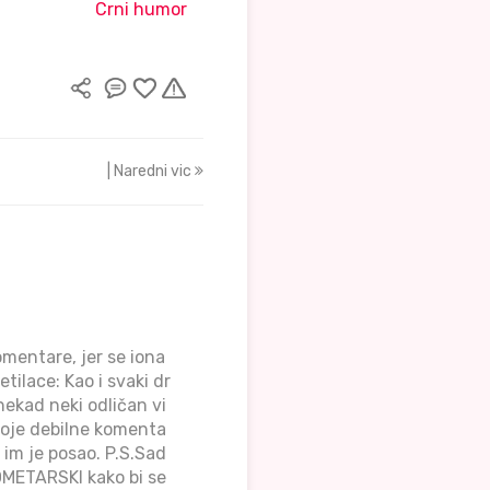
Crni humor
| Naredni vic
mentare, jer se iona
tilace: Kao i svaki dr
onekad neki odličan vi
voje debilne komenta
 im je posao. P.S.Sad
OMETARSKI kako bi se