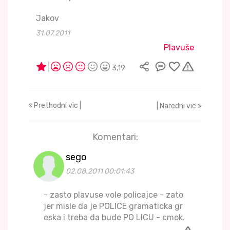
Jakov
31.07.2011
Plavuše
3,19
Prethodni vic |
| Naredni vic
Komentari:
sego
02.08.2011 00:01:43
- zasto plavuse vole policajce - zato
jer misle da je POLICE gramaticka gr
eska i treba da bude PO LICU - cmok.