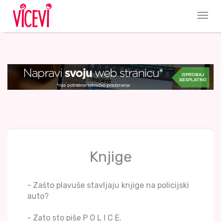
Knjige
- Zašto plavuše stavljaju knjige na policijski
auto?
- Zato sto piše P O L I C E.