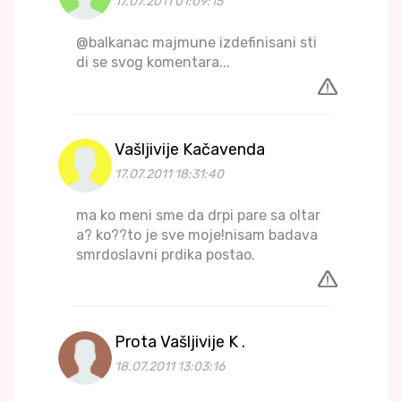
17.07.2011 01:09:15
@balkanac majmune izdefinisani sti
di se svog komentara...
Vašljivije Kačavenda
17.07.2011 18:31:40
ma ko meni sme da drpi pare sa oltar
a? ko??to je sve moje!nisam badava
smrdoslavni prdika postao.
Prota Vašljivije K .
18.07.2011 13:03:16