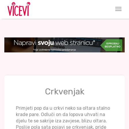
Crkvenjak
Primjeti pop da u crkvi neko sa oltara stalno
krade pare. Odluči on da lopova uhvati na
djelu te se sakrije iza zavjese, blizu oltara.
Poslije pola sata pojavi se crkvenjak, priđe