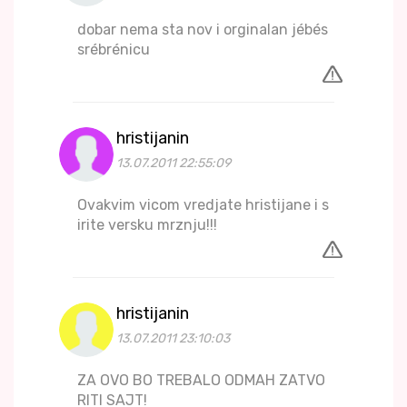
dobar nema sta nov i orginalan jébés
srébrénicu
hristijanin
13.07.2011 22:55:09
Ovakvim vicom vredjate hristijane i s
irite versku mrznju!!!
hristijanin
13.07.2011 23:10:03
ZA OVO BO TREBALO ODMAH ZATVO
RITI SAJT!