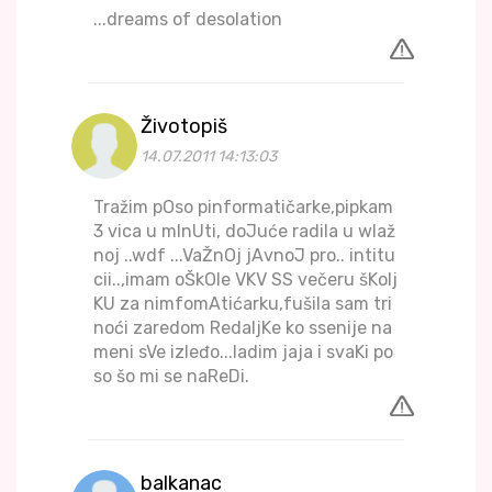
...dreams of desolation
Životopiš
14.07.2011 14:13:03
Tražim pOso pinformatičarke,pipkam
3 vica u mInUti, doJuće radila u wlaž
noj ..wdf ...VaŽnOj jAvnoJ pro.. intitu
cii..,imam oŠkOle VKV SS večeru šKolj
KU za nimfomAtićarku,fušila sam tri
noći zaredom RedaljKe ko ssenije na
meni sVe izleđo...ladim jaja i svaKi po
so šo mi se naReDi.
balkanac