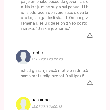
pa je on onako poceo da govori iz src
a. Na kraju mise su ga svi pohvalili i b
io je odpracen do svoje kuce s dva br
ata koji su ga dosli slusat. Od onog v
remena u selu gde je on ziveo postoj
i izreka: "U rakiji je znanje."
meho
13.07.2011 20:22:28
ishod glasanja vic:5 motiv:5 radnja:5
samo brate religioznost 0 ali ipak 5
balkanac
13.07.2011 21:00:12