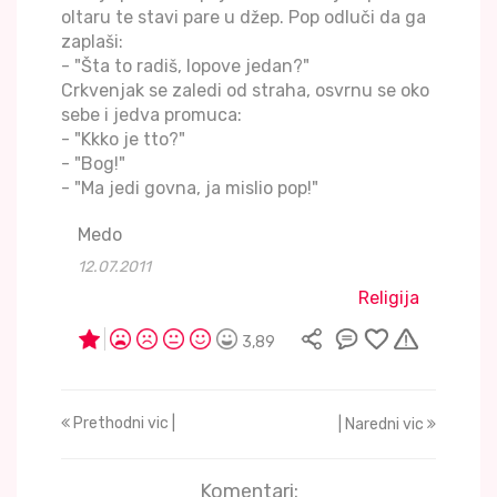
oltaru te stavi pare u džep. Pop odluči da ga
zaplaši:
- "Šta to radiš, lopove jedan?"
Crkvenjak se zaledi od straha, osvrnu se oko
sebe i jedva promuca:
- "Kkko je tto?"
- "Bog!"
- "Ma jedi govna, ja mislio pop!"
Medo
12.07.2011
Religija
3,89
Prethodni vic |
| Naredni vic
Komentari: