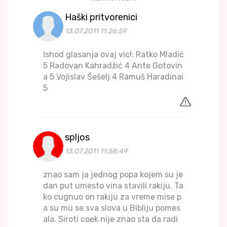
Haški pritvorenici
13.07.2011 11:26:59
Ishod glasanja ovaj vic!: Ratko Mladić
5 Radovan Kahradžić 4 Ante Gotovin
a 5 Vojislav Šešelj 4 Ramuš Haradinai
5
spljos
13.07.2011 11:58:49
znao sam ja jednog popa kojem su je
dan put umesto vina stavili rakiju. Ta
ko cugnuo on rakiju za vreme mise p
a su mu se sva slova u Bibliju pomes
ala. Siroti coek nije znao sta da radi