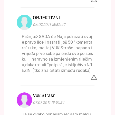
OBJEKTIVNI
06.07.2011 15:52:47
Pažnja:> SADA će Maja pokazati svoj
e pravo lice i nasrati još 50 "komenta
ra" u kojima taj VUK Strašni napada i
vrijeđa prvo sebe pa onda sve po spis
ku..., naravno sa izmjenjenim riječim
a,dakako- ali "potpis" je isključivo NJ
EZIN! (tko zna čitati između redaka)
Vuk Strasni
07.07.2011 19:51:24
Ja se ovako ponasam jer sam malou