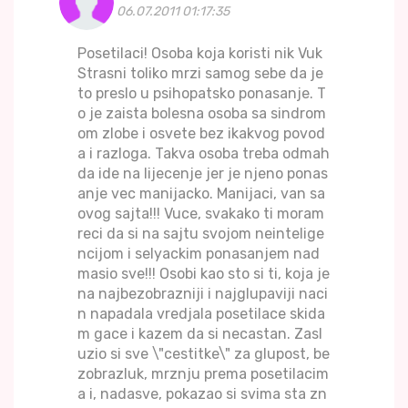
06.07.2011 01:17:35
Posetilaci! Osoba koja koristi nik Vuk
Strasni toliko mrzi samog sebe da je
to preslo u psihopatsko ponasanje. T
o je zaista bolesna osoba sa sindrom
om zlobe i osvete bez ikakvog povod
a i razloga. Takva osoba treba odmah
da ide na lijecenje jer je njeno ponas
anje vec manijacko. Manijaci, van sa
ovog sajta!!! Vuce, svakako ti moram
reci da si na sajtu svojom neintelige
ncijom i selyackim ponasanjem nad
masio sve!!! Osobi kao sto si ti, koja je
na najbezobrazniji i najglupaviji naci
n napadala vredjala posetilace skida
m gace i kazem da si necastan. Zasl
uzio si sve \"cestitke\" za glupost, be
zobrazluk, mrznju prema posetilacim
a i, nadasve, pokazao si svima sta zn