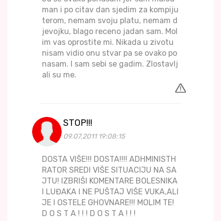
man i po citav dan sjedim za kompiju
terom, nemam svoju platu, nemam d
jevojku, blago receno jadan sam. Mol
im vas oprostite mi. Nikada u zivotu
nisam vidio onu stvar pa se ovako po
nasam. I sam sebi se gadim. Zlostavlj
ali su me.
STOP!!!
09.07.2011 19:08:15
DOSTA VIŠE!!! DOSTA!!!! ADHMINISTH
RATOR SREDI VIŠE SITUACIJU NA SA
JTU! IZBRIŠI KOMENTARE BOLESNIKA
I LUĐAKA I NE PUŠTAJ VIŠE VUKA,ALI
JE I OSTELE GHOVNARE!!! MOLIM TE!
D O S T A ! ! ! D O S T A ! ! !