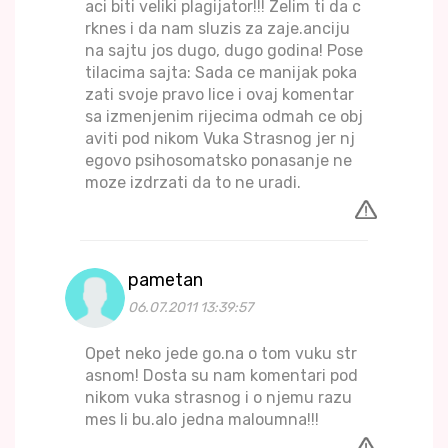
aci biti veliki plagijator!!! Zelim ti da c
rknes i da nam sluzis za zaje.anciju
na sajtu jos dugo, dugo godina! Pose
tilacima sajta: Sada ce manijak poka
zati svoje pravo lice i ovaj komentar
sa izmenjenim rijecima odmah ce obj
aviti pod nikom Vuka Strasnog jer nj
egovo psihosomatsko ponasanje ne
moze izdrzati da to ne uradi.
pametan
06.07.2011 13:39:57
Opet neko jede go.na o tom vuku str
asnom! Dosta su nam komentari pod
nikom vuka strasnog i o njemu razu
mes li bu.alo jedna maloumna!!!