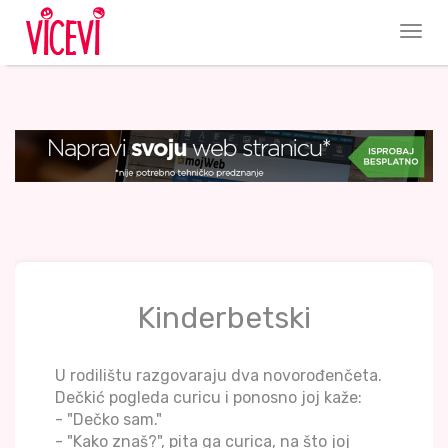
Kinderbetski
U rodilištu razgovaraju dva novorođenčeta.
Dečkić pogleda curicu i ponosno joj kaže:
- "Dečko sam."
- "Kako znaš?", pita ga curica, na što joj