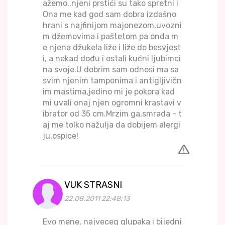
ažemo..njeni prstići su tako spretni i
Ona me kad god sam dobra izdašno
hrani s najfinijom majonezom,uvozni
m džemovima i paštetom pa onda m
e njena džukela liže i liže do besvjest
i, a nekad dođu i ostali kućni ljubimci
na svoje.U dobrim sam odnosi ma sa
svim njenim tamponima i antigljivičn
im mastima,jedino mi je pokora kad
mi uvali onaj njen ogromni krastavi v
ibrator od 35 cm.Mrzim ga,smrada - t
aj me tolko nažulja da dobijem alergi
ju,ospice!
VUK STRASNI
22.08.2011 22:48:13
Evo mene, najveceg glupaka i bijedni