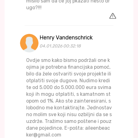
mislio sam da ce joj pkazati nesto dr
ugo?!!!
Henry Vandenschrick
04.01.2026 00:32:18
Ovdje smo kako bismo podržali one k
ojima je potrebna financijska pomoć,
bilo da žele ostvariti svoje projekte ili
otplatiti svoje dugove. Nudimo kredi
te od 5.000 do 5.000.000 eura svima
koji ih mogu otplatiti, s kamatnom st
opom od 1%. Ako ste zainteresirani, s
lobodno me kontaktirajte. Jednostav
no molim sve koji nisu ozbiljni da se s
uzdrže. Tražimo samo poštene i pouz
dane pojedince. E-pošta: aileenbeac
ker@gmail.com