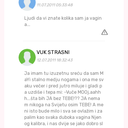
11.07.2011 05:33:48
Ljudi da vi znate kolika sam ja vagin
a...
VUK STRASNI
12.07.2011 18:32:43
Ja imam tu izuzetnu sreću da sam M
aYi stalno medju nogama i ona me sv
aku večer i pred jutro miluje i gladi p
a uzdiše i tepa mi: -Vuče MOOj,aahh
h...šta bih JA bez TEBE!?? JA nema
m nikoga na Svijetu osim TEBE! A me
ni isto bude milo i sva se ovlažim i za
palim kao svaka duboka vagina Njen
og kalibra, i nas dvije se jako dobro sl