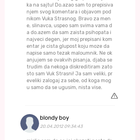
ka na sajtu! Do.azao sam to prepisiva
njem svog komentara i objavom pod
nikom Vuka Strasnog. Bravo za men
e, slinavca, uspeo sam svima vama d
a do.azem da sam zaista psihopata i
najveci degen, jer moj prepisani kom
entar je cista glupost koju moze da
napise samo tezak maloumnik. Ne ok
anjujem se ovakvih pisanja, djaba se
trudim da nekoga diskreditiram zato
sto sam Vuk Strasni! Ja sam veliki, pr
eveliki zalogaj za sebe, od koga mog
u samo da se ugusim, nista vise.
blondy boy
20.04.2012 09:34:43