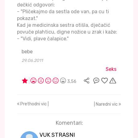
dečkić odgovori:
- "Pličekajmo da sestla ode van, pa cu ti
pokazat."
Kad je medicinska sestra otišla, dječačić
povuče plahticu, digne nožice u zrak i kaže:
- "Vidi, plave čalapice."
bebe
29.06.2011
Seks
3,56
Prethodni vic |
| Naredni vic
Komentari:
VUK STRASNI