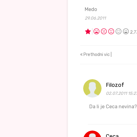
Medo
29.06.2011
2,7
Prethodni vic |
Filozof
02.07.2011 15:2
Da li je Ceca nevina
Ceca