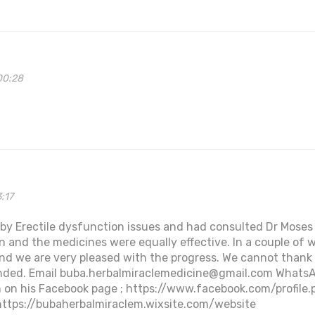
00:28
3:17
d by Erectile dysfunction issues and had consulted Dr Moses
 and the medicines were equally effective. In a couple of w
d we are very pleased with the progress. We cannot thank
nded. Email buba.herbalmiraclemedicine@gmail.com What
ch on his Facebook page ; https://www.facebook.com/profil
https://bubaherbalmiraclem.wixsite.com/website