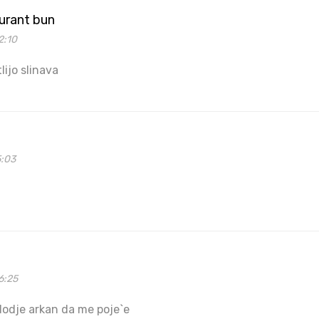
urant bun
2:10
lijo slinava
5:03
6:25
 dodje arkan da me poje`e