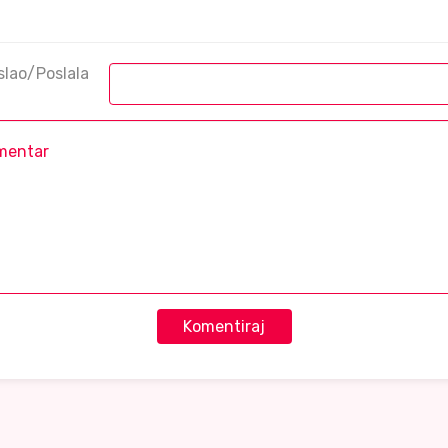
slao/Poslala
Komentiraj