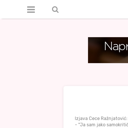
Izjava Cece Ražnjatović:
- "Ja sam jako samokriti