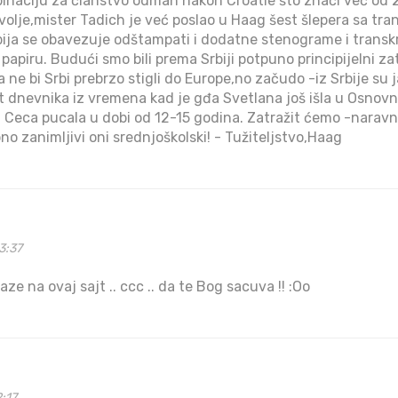
naciju za članstvo odmah nakon Croatie što znači već od 2
olje,mister Tadich je već poslao u Haag šest šlepera sa tran
ija se obavezuje odštampati i dodatne stenograme i transkr
apiru. Budući smo bili prema Srbiji potpuno principijelni za
ne bi Srbi prebrzo stigli do Europe,no začudo -iz Srbije su javi
 dnevnika iz vremena kad je gđa Svetlana još išla u Osnovnu 
a Ceca pucala u dobi od 12-15 godina. Zatražit ćemo -naravn
o zanimljivi oni srednjoškolski! - Tužiteljstvo,Haag
3:37
aze na ovaj sajt .. ccc .. da te Bog sacuva !! :Oo
2:17