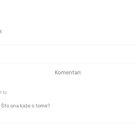
3
Komentari:
7:16
? Što ona kaže o tome?