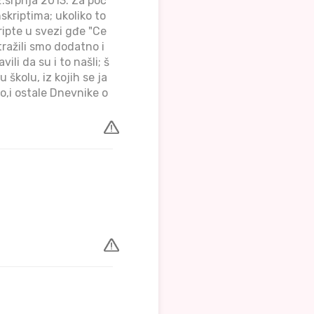
.srpnja 2013. Za poč
skriptima; ukoliko to
ipte u svezi gđe "Ce
tražili smo dodatno i
li da su i to našli; š
školu, iz kojih se ja
o,i ostale Dnevnike o