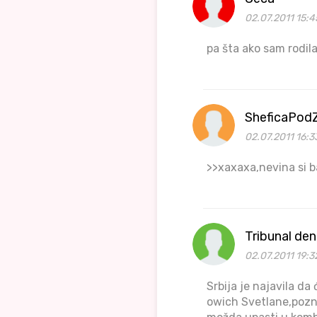
02.07.2011 15:4
pa šta ako sam rodila
SheficaPod
02.07.2011 16:3
>>xaxaxa,nevina si baš
Tribunal de
02.07.2011 19:3
Srbija je najavila d
owich Svetlane,poznat