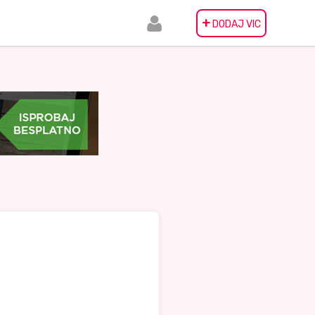
+
DODAJ VIC