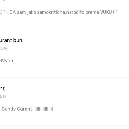
:) " - JA sam jako samokritična,naročito prema VUKU ! "
urant bun
6:04
o89vna
h*t
1:17
andy Curant !!!!!!!!!!!!!!!!!