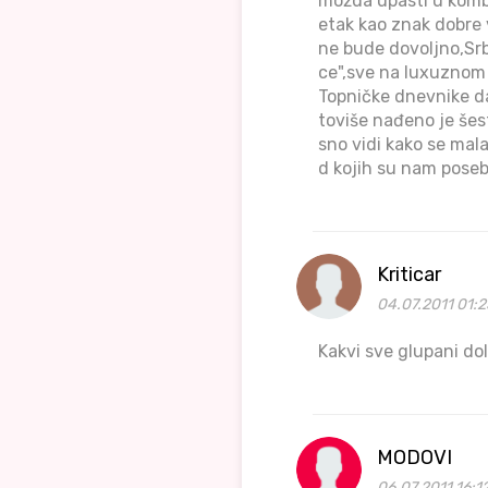
možda upasti u kombi
etak kao znak dobre v
ne bude dovoljno,Srb
ce",sve na luxuznom p
Topničke dnevnike da 
toviše nađeno je šest
sno vidi kako se mal
d kojih su nam posebn
Kriticar
04.07.2011 01:2
Kakvi sve glupani dol
MODOVI
06.07.2011 16:1