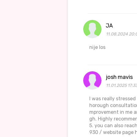
JA
11.08.2024 20:
nije los
josh mavis
11.01.2025 17:3
I was really stresse
horough consultation
mprovement in me an
gh. Highly recomme
5. you can also rea
930 / website page 