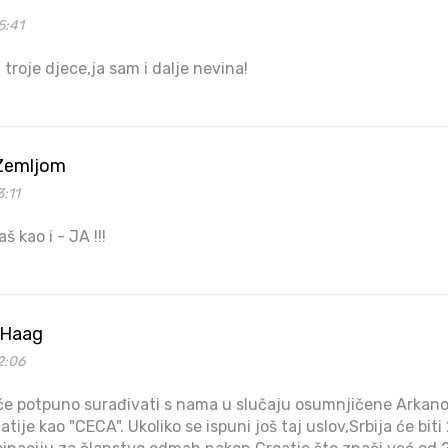
5:41
 troje djece,ja sam i dalje nevina!
Zemljom
3:11
 kao i - JA !!!
nHaag
2:06
a će potpuno surađivati s nama u slučaju osumnjičene Arka
ije kao "CECA". Ukoliko se ispuni još taj uslov,Srbija će biti 