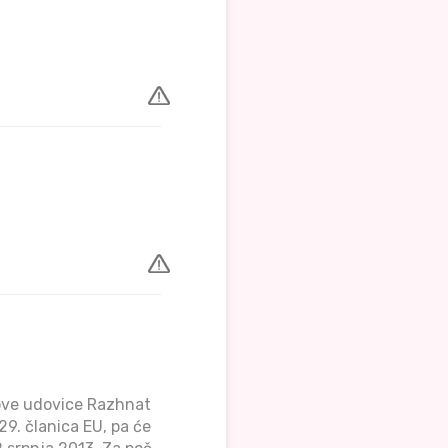
nove udovice Razhnat
29. članica EU, pa će