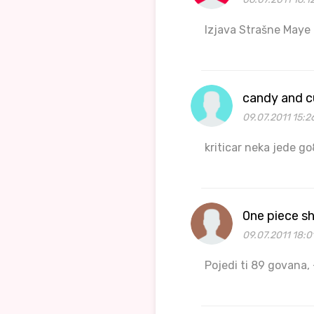
Izjava Strašne Maye 
candy and c
09.07.2011 15:2
kriticar neka jede g
0ne piece s
09.07.2011 18:0
Pojedi ti 89 govana, -C