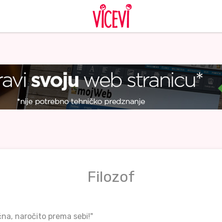
Filozof
čna, naročito prema sebi!"