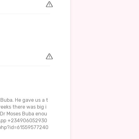
 Buba. He gave us a t
eeks there was big i
 Dr Moses Buba enou
sApp +234906052930
e.php?id=61559577240