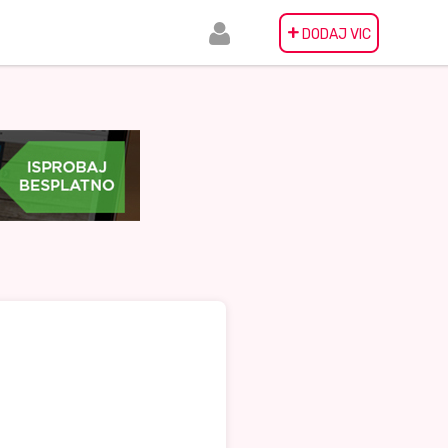
+
DODAJ VIC