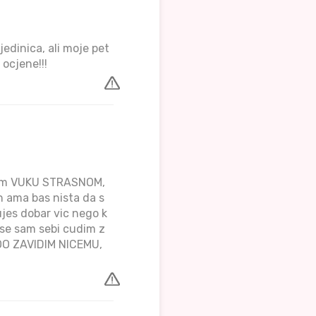
jedinica, ali moje pet
 ocjene!!!
dim VUKU STRASNOM,
n ama bas nista da s
ujes dobar vic nego k
o se sam sebi cudim z
TOO ZAVIDIM NICEMU,