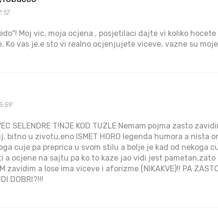
2:12
do"! Moj vic, moja ocjena , posjetilaci dajte vi koliko hocete 
e. Ko vas je.e sto vi realno ocjenjujete viceve, vazne su moje
5:59
VEC SELENDRE T!NJE KOD TUZLE Nemam pojma zasto zavi
 nij. bitno u zivotu,eno ISMET HORO legenda humora a nista o
oga cuje pa preprica u svom stilu a bolje je kad od nekoga c
ti a ocjene na sajtu pa ko to kaze jao vidi jest pametan,zat
zavidim a lose ima viceve i aforizme (NIKAKVE)!! PA ZAS
I DOBRI?!!!