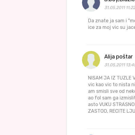
31.05.2011 11:2
Da znate ja sam i "me
ice za moj vic su jac
Alija poštar
31.05.2011 13:4
NISAM JA IZ TUZLE 
vic kao vic to nista
am smisli sve od nek
ao fol sam ga izmisli
asto VUKU STRASNOM 
ZASTOO, RECITE LJUD