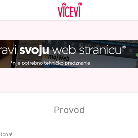
Provod
rtona!