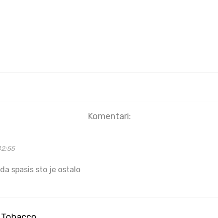
Komentari:
42:55
a spasis sto je ostalo
c,Tobacco