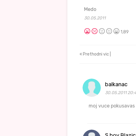
Medo
30.05.2011
1,89
Prethodni vic |
balkanac
30.05.2011 20:
moj vuce pokusavas d
S.boy,Blazi