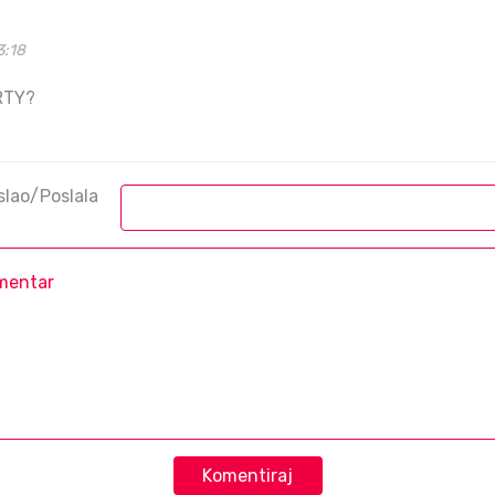
3:18
RTY?
slao/Poslala
Komentiraj