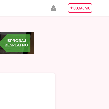
+
DODAJ VIC