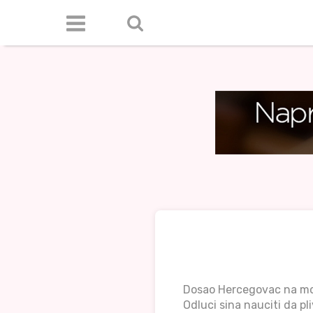
Dosao Hercegovac na mo
Odluci sina nauciti da pli