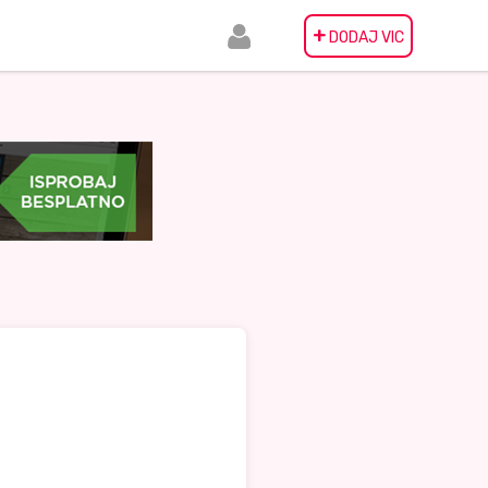
+
DODAJ VIC