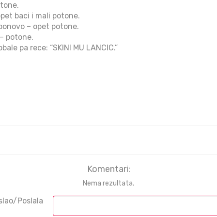
otone.
pet baci i mali potone.
 ponovo – opet potone.
 – potone.
obale pa rece: “SKINI MU LANCIC.”
Komentari:
Nema rezultata.
slao/Poslala