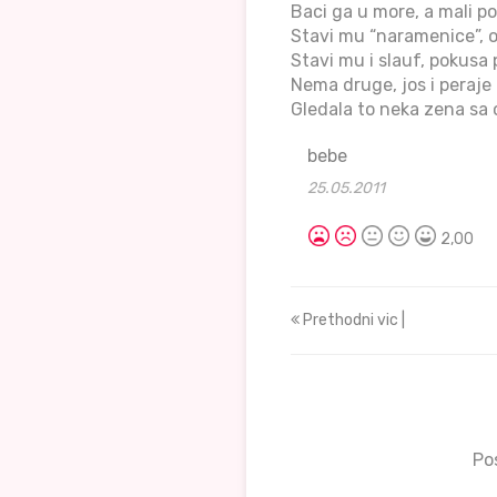
Baci ga u more, a mali p
Stavi mu “naramenice”, o
Stavi mu i slauf, pokusa
Nema druge, jos i peraje
Gledala to neka zena sa 
bebe
25.05.2011
2,00
Prethodni vic |
Po