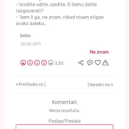
- Izvolite uđite, sjedite. O čemu želite
razgovarati?
- ‘bem li ga, ne znam, nikad nisam stigao
ovako daleko…
bebe
25.05.2011
Ne znam
3,50
Prethodni vic |
| Naredni vic
Komentari:
Nema rezultata.
Poslao/Poslala