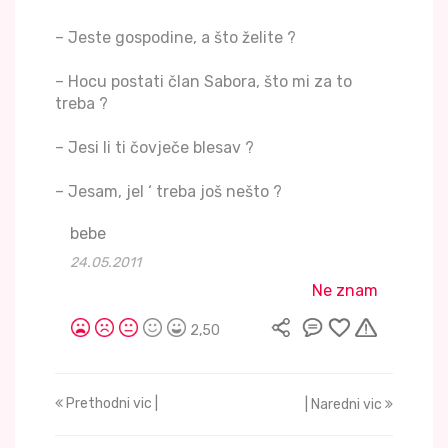
– Jeste gospodine, a što želite ?
– Hocu postati član Sabora, što mi za to
treba ?
– Jesi li ti čovječe blesav ?
– Jesam, jel ‘ treba još nešto ?
bebe
24.05.2011
Ne znam
2,50
Prethodni vic |
| Naredni vic