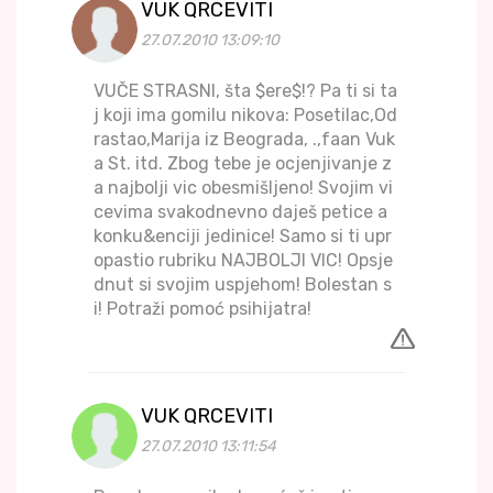
VUK QRCEVITI
27.07.2010 13:09:10
VUČE STRASNI, šta $ere$!? Pa ti si ta
j koji ima gomilu nikova: Posetilac,Od
rastao,Marija iz Beograda, .,faan Vuk
a St. itd. Zbog tebe je ocjenjivanje z
a najbolji vic obesmišljeno! Svojim vi
cevima svakodnevno daješ petice a
konku&enciji jedinice! Samo si ti upr
opastio rubriku NAJBOLJI VIC! Opsje
dnut si svojim uspjehom! Bolestan s
i! Potraži pomoć psihijatra!
VUK QRCEVITI
27.07.2010 13:11:54