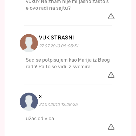
vuku? Ne znam nije mi jasno zasto s
e ovo radi na sajtu?
VUK STRASNI
27.07.2010 08:05:31
Sad se potpisujem kao Marija iz Beog
rada! Pa to se vidi iz svemira!
x
27.07.2010 12:28:25
užas od vica