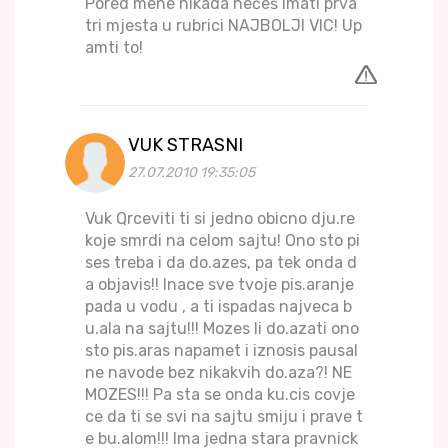
Pored mene nikada nećeš imati prva
tri mjesta u rubrici NAJBOLJI VIC! Up
amti to!
VUK STRASNI
27.07.2010 19:35:05
Vuk Qrceviti ti si jedno obicno dju.re
koje smrdi na celom sajtu! Ono sto pi
ses treba i da do.azes, pa tek onda d
a objavis!! Inace sve tvoje pis.aranje
pada u vodu , a ti ispadas najveca b
u.ala na sajtu!!! Mozes li do.azati ono
sto pis.aras napamet i iznosis pausal
ne navode bez nikakvih do.aza?! NE
MOZES!!! Pa sta se onda ku.cis covje
ce da ti se svi na sajtu smiju i prave t
e bu.alom!!! Ima jedna stara pravnick