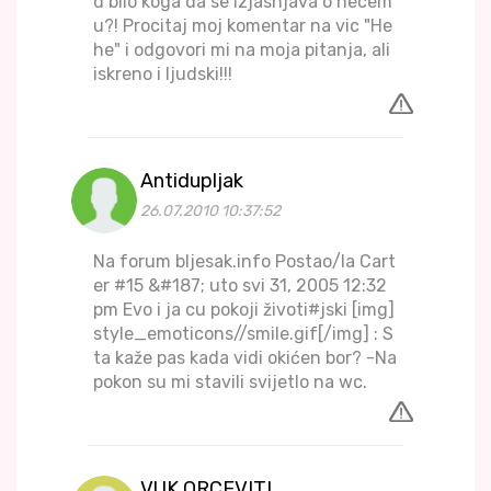
d bilo koga da se izjasnjava o necem
u?! Procitaj moj komentar na vic "He
he" i odgovori mi na moja pitanja, ali
iskreno i ljudski!!!
Antidupljak
26.07.2010 10:37:52
Na forum bljesak.info Postao/la Cart
er #15 &#187; uto svi 31, 2005 12:32
pm Evo i ja cu pokoji životi#jski [img]
style_emoticons//smile.gif[/img] : S
ta kaže pas kada vidi okićen bor? -Na
pokon su mi stavili svijetlo na wc.
VUK QRCEVITI