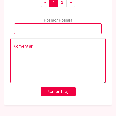
«
1
2
»
Poslao/Poslala
Komentiraj