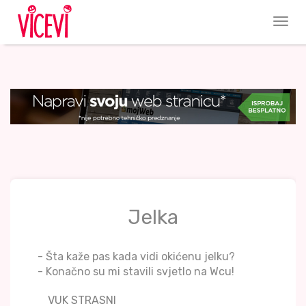
Jelka
- Šta kaže pas kada vidi okićenu jelku?
- Konačno su mi stavili svjetlo na Wcu!
VUK STRASNI