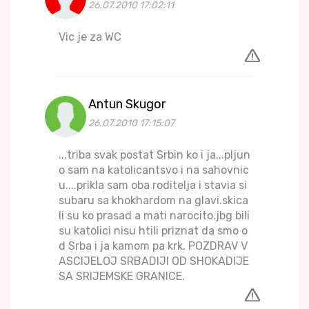
26.07.2010 17:02:11
Vic je za WC
Antun Skugor
26.07.2010 17:15:07
...triba svak postat Srbin ko i ja...pljun
o sam na katolicantsvo i na sahovnic
u....prikla sam oba roditelja i stavia si
subaru sa khokhardom na glavi.skica
li su ko prasad a mati narocito.jbg bili
su katolici nisu htili priznat da smo o
d Srba i ja kamom pa krk. POZDRAV V
ASCIJELOJ SRBADIJI OD SHOKADIJE
SA SRIJEMSKE GRANICE.