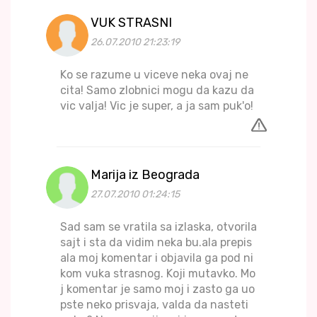
VUK STRASNI
26.07.2010 21:23:19
Ko se razume u viceve neka ovaj ne
cita! Samo zlobnici mogu da kazu da
vic valja! Vic je super, a ja sam puk'o!
Marija iz Beograda
27.07.2010 01:24:15
Sad sam se vratila sa izlaska, otvorila
sajt i sta da vidim neka bu.ala prepis
ala moj komentar i objavila ga pod ni
kom vuka strasnog. Koji mutavko. Mo
j komentar je samo moj i zasto ga uo
pste neko prisvaja, valda da nasteti