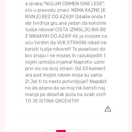
a izreka:"NULUM CRIMEN SINE LEGE",
sto u prevodu znaci: NEMA KAZNE (K
RIVN.E) BEZ DO.AZA)!!! Odakle onda t
ebi tvrdnja glu.ane jedan da koristim
tudje nikove! CISTA IZMISLJO.INA BE
Z NIKAKVIH DO.AZA!!! Ali ja svojom ca
scu tvrdim da VUK STRASNI nikad ne
koristi tudje nikove!!! To posetioci do
bro znaju i ne mozes ih razubijediti t
vojim izmisljo.injama! Naprotiv uzmi
prvi vic na ovoj strani: Od 23 koment
ara pod mojim nikom moja su samo
2! Jel ti to nesto potvrdjuje? Nepobit
no do.azano da se moj nik koristi naj
manje po desetak puta na svaki vic!!!
TO JE ISTINA QRCEVITI!!!