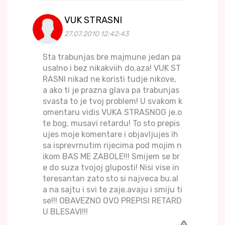
VUK STRASNI
27.07.2010 12:42:43
Sta trabunjas bre majmune jedan pa
usalno i bez nikakviih do.aza! VUK ST
RASNI nikad ne koristi tudje nikove,
a ako ti je prazna glava pa trabunjas
svasta to je tvoj problem! U svakom k
omentaru vidis VUKA STRASNOG je.o
te bog, musavi retardu! To sto prepis
ujes moje komentare i objavljujes ih
sa isprevrnutim rijecima pod mojim n
ikom BAS ME ZABOLE!!! Smijem se br
e do suza tvojoj gluposti! Nisi vise in
teresantan zato sto si najveca bu.al
a na sajtu i svi te zaje.avaju i smiju ti
se!!! OBAVEZNO OVO PREPISI RETARD
U BLESAVI!!!