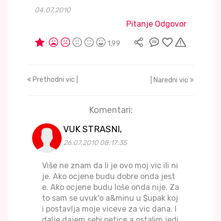
04.07.2010
Pitanje Odgovor
1,99
Prethodni vic |
| Naredni vic
Komentari:
VUK STRASNI,
26.07.2010 08:17:35
Više ne znam da li je ovo moj vic ili ni
je. Ako ocjene budu dobre onda jest
e. Ako ocjene budu loše onda nije. Za
to sam se uvuk'o a&minu u $upak koj
i postavlja moje viceve za vic dana. I
dalje dajem sebi petice a ostalim jedi