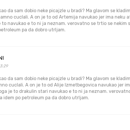
ekao da sam dobio neke picajzle u bradi? Ma glavom se kladim
amno cuclali. A on je to od Artemija navukao jer ima neku 
 to navukao e to ni ja neznam. verovatno se trtio se nekim
 petroleum pa da dobro utrljam.
NI
3:29
ekao da sam dobio neke picajzle u bradi? Ma glavom se kladim
no cuclali. A on je to od Alije Izmetbegovica navukao jer i
oga je to drakulin stari navukao e to ni ja neznam. verovatno
a idem po petroleum pa da dobro utrljam.