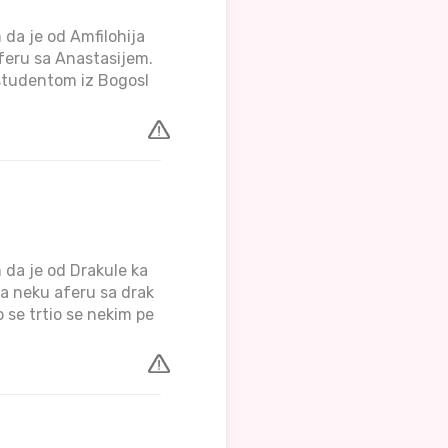
 da je od Amfilohija
aferu sa Anastasijem.
 studentom iz Bogosl
 da je od Drakule ka
ma neku aferu sa drak
 se trtio se nekim pe