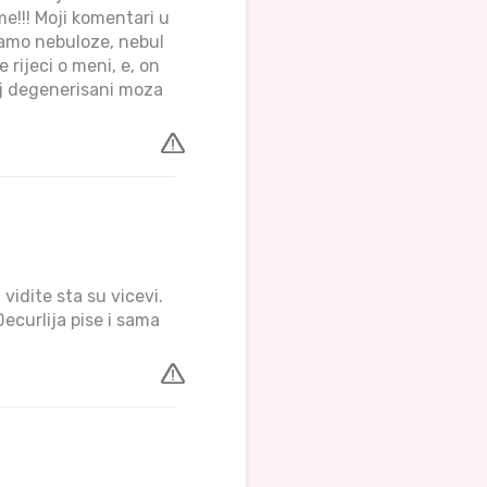
e!!! Moji komentari u
samo nebuloze, nebul
 rijeci o meni, e, on
oj degenerisani moza
vidite sta su vicevi.
Decurlija pise i sama