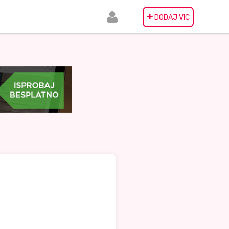
+
DODAJ VIC