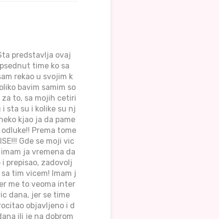
ta predstavlja ovaj
opsednut time ko sa
 sam rekao u svojim k
toliko bavim samim so
a to, sa mojih cetiri
 sta su i kolike su nj
neko kjao ja da pame
e odluke!! Prema tome
SE!!! Gde se moji vic
ji imam ja vremena da
i prepisao, zadovolj
 sa tim vicem! Imam j
jer me to veoma inter
c dana, jer se time
ocitao objavljeno i d
dana ili je na dobrom