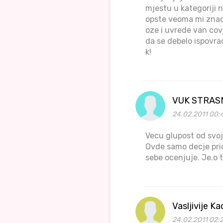
mjestu u kategoriji 
opste veoma mi znac
oze i uvrede van covj
da se debelo ispovra
k!
VUK STRAS
24.02.2011 00:
Vecu glupost od svoji
Ovde samo decje prici
sebe ocenjuje. Je.o 
Vasljivije K
24.02.2011 02:2