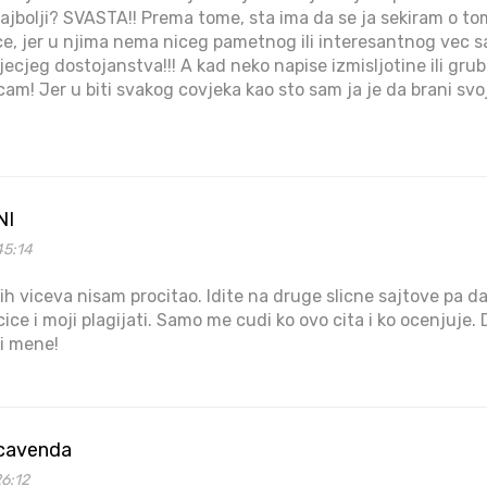
najbolji? SVASTA!! Prema tome, sta ima da se ja sekiram o tom
e, jer u njima nema niceg pametnog ili interesantnog vec 
ecjeg dostojanstva!!! A kad neko napise izmisljotine ili grube
cam! Jer u biti svakog covjeka kao sto sam ja je da brani sv
NI
45:14
h viceva nisam procitao. Idite na druge slicne sajtove pa da 
ce i moji plagijati. Samo me cudi ko ovo cita i ko ocenjuje. 
ti mene!
acavenda
6:12