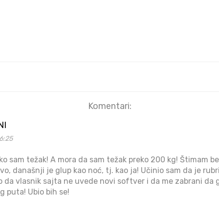
Komentari:
NI
6:25
o sam težak! A mora da sam težak preko 200 kg! Štimam best
o, današnji je glup kao noć, tj. kao ja! Učinio sam da je ru
o da vlasnik sajta ne uvede novi softver i da me zabrani da 
og puta! Ubio bih se!