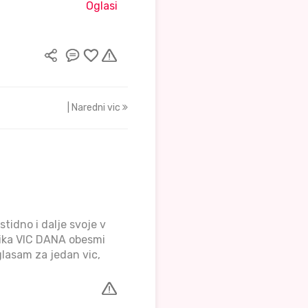
Oglasi
| Naredni vic
idno i dalje svoje v
brika VIC DANA obesmi
glasam za jedan vic,