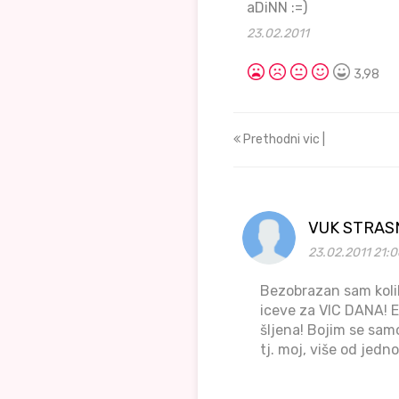
aDiNN :=)
23.02.2011
3,98
Prethodni vic |
VUK STRAS
23.02.2011 21:0
Bezobrazan sam kolik
iceve za VIC DANA! Ev
šljena! Bojim se sam
tj. moj, više od jedn