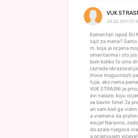
VUK STRAS
23.02.2011 21:1
Komentari ispod SU M
sajt za mene? Samo t
m, koja je ocjena moj
omentarima i sto jos
bom koliko to cine d
razreda obrazovanja n
ihove mogucnosti pa 
tuje, ako nema pamet
VUK STRASNI je prisu
evi nalaze, koju ocj
se bavim time! Ja pr
an sam kad ga vidim 
a vremena da pratim 
esuje! Naravno, zado
do.azala njegova vra
a ocjenjujem viceve! 