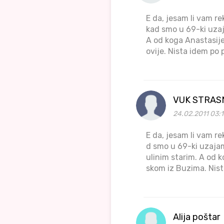
E da, jesam li vam r
kad smo u 69-ki uzaj
A od koga Anastasije
ovije. Nista idem po
VUK STRAS
24.02.2011 03:1
E da, jesam li vam r
d smo u 69-ki uzajam
ulinim starim. A od k
skom iz Buzima. Nist
Alija poštar