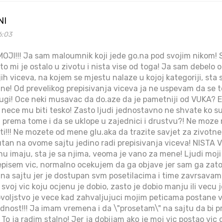
NI
6:03
OJI!!! Ja sam maloumnik koji jede go.na pod svojim nikom! S
o mi je ostalo u zivotu i nista vise od toga! Ja sam debelo 
ih viceva, na kojem se mjestu nalaze u kojoj kategoriji, sta
 ne! Od prevelikog prepisivanja viceva ja ne uspevam da se 
rugi! Oce neki musavac da do.aze da je pametniji od VUKA? E z
ece mu biti tesko! Zasto ljudi jednostavno ne shvate ko su i
prema tome i da se uklope u zajednici i drustvu?! Ne moze 
i!!! Ne mozete od mene glu.aka da trazite savjet za zivotn
tan na ovome sajtu jedino radi prepisivanja viceva! NISTA VI
enu imaju, sta je sa njima, veoma je vano za mene! Ljudi mo
episem vic, normalno ocekujem da ga objave jer sam ga zato 
na sajtu jer je dostupan svm posetilacima i time zavrsavam
svoj vic koju ocjenu je dobio, zasto je dobio manju ili vecu 
voljstvo je vece kad zahvaljujuci mojim peticama postane vi
dnost!!! Ja imam vremena i da \"prosetam\" na sajtu da bi pr
To ja radim stalno! Jer ja dobijam ako je moj vic postao vic 