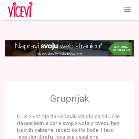
Grupnjak
Čule životinje da će smak svijeta pa odlučile
da posljednje dane svog života provedu bez
ikakvih zabrana, radeći ko šta hoće. I tako
jebe slon žirafu i ova sva uspaljena