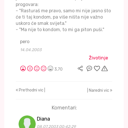
progovara:
- "Rasturaš me pravo, samo mi nije jasno što
će ti taj kondom, pa više ništa nije važno
uskoro će smak svijeta."
- "Ma nije to kondom, to mi ga piton puši."
pero
14.04.2003
Životinje
3,70
Prethodni vic |
| Naredni vic
Komentari:
Diana
08.07.2003 00:42:29