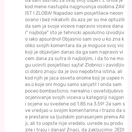
da sam saznao za ovaj svoj uspeh. E onda je
kod mene nastupila najgnusnija osobina ZAV
IST I ZLOBA! Napadao sam posjetilace neosn
ovano i bez nikakvih do.aza jer su me optuzili
da sam ja svoje viceve napravio viceve dana
i" najbolje" sto je tehnicki apsolutno izvodljiv
o iako apsurdno! Objasnio sam ovo u ko zna k
oliko svojih komentara da je moguce svoj vic
koji je objavljen danas da ga sam napravis vi
cem dana za sutra ili najboljim, i da to ne mo
gu uciniti posjetilaci sajta! Zlobnici i zavidljiv
ci dobro znaju da je ovo nepobitna istina, ali
kod njih je jaca osveta onome koji je uspeo n
es.o koje oni mogu samo sanjati! I onda sam
poceo bombasticno, nerealno i osvetoljubivo
ocjenivanje svojih viceva u kategoriji najgori
i ocjene su svedene od 1.85 na 3.59! Ja sam s
ve vredjao u svojim komentarima i trazio da s
e prestane sa ljudskim ponasanjem prema Ali
ji, ali to uopste nije vredelo, uvrede su produ
zile i traju i danas! Znaci, da zakljucimo: JEDI