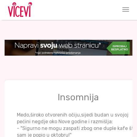
Insomnija
Medo,široko otvorenih očiju,sijedi budan u svojoj
pećini negdje oko Nove godine i razmišlja:
- "Sigurno ne mogu zaspati zbog one duple kafe što
sam je popio u oktobru!"