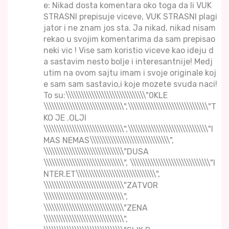
e: Nikad dosta komentara oko toga da li VUK
STRASNI prepisuje viceve, VUK STRASNI plagi
jator i ne znam jos sta. Ja nikad, nikad nisam
rekao u svojim komentarima da sam prepisao
neki vic ! Vise sam koristio viceve kao ideju d
a sastavim nesto bolje i interesantnije! Medj
utim na ovom sajtu imam i svoje originale koj
e sam sam sastavio,i koje mozete svuda naci!
To su:\\\\\\\\\\\\\\\\\\\\\\\\\\\\\\\"0KLE
\\\\\\\\\\\\\\\\\\\\\\\\\\\\\\\",\\\\\\\\\\\\\\\\\\\\\\\\\\\\\\\"T
KO JE .OLJI
\\\\\\\\\\\\\\\\\\\\\\\\\\\\\\\",\\\\\\\\\\\\\\\\\\\\\\\\\\\\\\\"I
MAS NEMAS\\\\\\\\\\\\\\\\\\\\\\\\\\\\\\\",
\\\\\\\\\\\\\\\\\\\\\\\\\\\\\\\"DUSA
\\\\\\\\\\\\\\\\\\\\\\\\\\\\\\\", \\\\\\\\\\\\\\\\\\\\\\\\\\\\\\\"I
NTER.ET\\\\\\\\\\\\\\\\\\\\\\\\\\\\\\\",
\\\\\\\\\\\\\\\\\\\\\\\\\\\\\\\"ZATVOR
\\\\\\\\\\\\\\\\\\\\\\\\\\\\\\\",
\\\\\\\\\\\\\\\\\\\\\\\\\\\\\\\"ZENA
\\\\\\\\\\\\\\\\\\\\\\\\\\\\\\\",