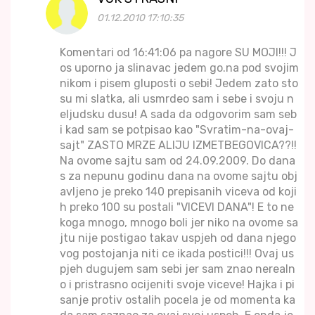
01.12.2010 17:10:35
Komentari od 16:41:06 pa nagore SU MOJI!!! J
os uporno ja slinavac jedem go.na pod svojim
nikom i pisem gluposti o sebi! Jedem zato sto
su mi slatka, ali usmrdeo sam i sebe i svoju n
eljudsku dusu! A sada da odgovorim sam seb
i kad sam se potpisao kao "Svratim-na-ovaj-
sajt" ZASTO MRZE ALIJU IZMETBEGOVICA??!!
Na ovome sajtu sam od 24.09.2009. Do dana
s za nepunu godinu dana na ovome sajtu obj
avljeno je preko 140 prepisanih viceva od koji
h preko 100 su postali "VICEVI DANA"! E to ne
koga mnogo, mnogo boli jer niko na ovome sa
jtu nije postigao takav uspjeh od dana njego
vog postojanja niti ce ikada postici!!! Ovaj us
pjeh dugujem sam sebi jer sam znao nerealn
o i pristrasno ocijeniti svoje viceve! Hajka i pi
sanje protiv ostalih pocela je od momenta ka