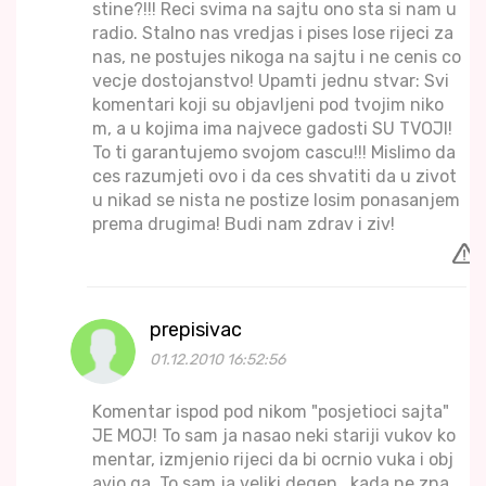
stine?!!! Reci svima na sajtu ono sta si nam u
radio. Stalno nas vredjas i pises lose rijeci za
nas, ne postujes nikoga na sajtu i ne cenis co
vecje dostojanstvo! Upamti jednu stvar: Svi
komentari koji su objavljeni pod tvojim niko
m, a u kojima ima najvece gadosti SU TVOJI!
To ti garantujemo svojom cascu!!! Mislimo da
ces razumjeti ovo i da ces shvatiti da u zivot
u nikad se nista ne postize losim ponasanjem
prema drugima! Budi nam zdrav i ziv!
prepisivac
01.12.2010 16:52:56
Komentar ispod pod nikom "posjetioci sajta"
JE MOJ! To sam ja nasao neki stariji vukov ko
mentar, izmjenio rijeci da bi ocrnio vuka i obj
avio ga. To sam ja veliki degen , kada ne zna