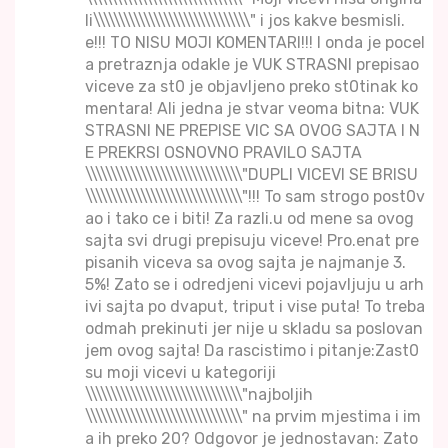
li\\\\\\\\\\\\\\\\\\\\\\\\\\\\\\\" i jos kakve besmisli.
e!!! TO NISU MOJI KOMENTARI!!! I onda je pocel
a pretraznja odakle je VUK STRASNI prepisao
viceve za st0 je objavljeno preko st0tinak ko
mentara! Ali jedna je stvar veoma bitna: VUK
STRASNI NE PREPISE VIC SA OVOG SAJTA I N
E PREKRSI OSNOVNO PRAVILO SAJTA
\\\\\\\\\\\\\\\\\\\\\\\\\\\\\\\"DUPLI VICEVI SE BRISU
\\\\\\\\\\\\\\\\\\\\\\\\\\\\\\\"!!! To sam strogo post0v
ao i tako ce i biti! Za razli.u od mene sa ovog
sajta svi drugi prepisuju viceve! Pro.enat pre
pisanih viceva sa ovog sajta je najmanje 3.
5%! Zato se i odredjeni vicevi pojavljuju u arh
ivi sajta po dvaput, triput i vise puta! To treba
odmah prekinuti jer nije u skladu sa poslovan
jem ovog sajta! Da rascistimo i pitanje:Zast0
su moji vicevi u kategoriji
\\\\\\\\\\\\\\\\\\\\\\\\\\\\\\\"najboljih
\\\\\\\\\\\\\\\\\\\\\\\\\\\\\\\" na prvim mjestima i im
a ih preko 20? Odgovor je jednostavan: Zato