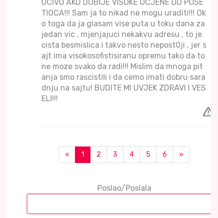
UCIVO AKO DOBIJE VISOKE OCJENE OD POSE
TIOCA!!! Sam ja to nikad ne mogu uraditi!!! Ok
o toga da ja glasam vise puta u toku dana za
jedan vic , mjenjajuci nekakvu adresu , to je
cista besmislica i takvo nesto nepost0ji , jer s
ajt ima visokosofistisiranu opremu tako da to
ne moze svako da radi!!! Mislim da mnoga pit
anja smo rascistili i da cemo imati dobru sara
dnju na sajtu! BUDITE MI UVJEK ZDRAVI I VES
ELI!!!
«
1
2
3
4
5
6
»
Poslao/Poslala