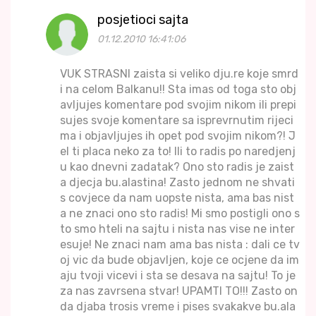
posjetioci sajta
01.12.2010 16:41:06
VUK STRASNI zaista si veliko dju.re koje smrd
i na celom Balkanu!! Sta imas od toga sto obj
avljujes komentare pod svojim nikom ili prepi
sujes svoje komentare sa isprevrnutim rijeci
ma i objavljujes ih opet pod svojim nikom?! J
el ti placa neko za to! Ili to radis po naredjenj
u kao dnevni zadatak? Ono sto radis je zaist
a djecja bu.alastina! Zasto jednom ne shvati
s covjece da nam uopste nista, ama bas nist
a ne znaci ono sto radis! Mi smo postigli ono s
to smo hteli na sajtu i nista nas vise ne inter
esuje! Ne znaci nam ama bas nista : dali ce tv
oj vic da bude objavljen, koje ce ocjene da im
aju tvoji vicevi i sta se desava na sajtu! To je
za nas zavrsena stvar! UPAMTI TO!!! Zasto on
da djaba trosis vreme i pises svakakve bu.ala