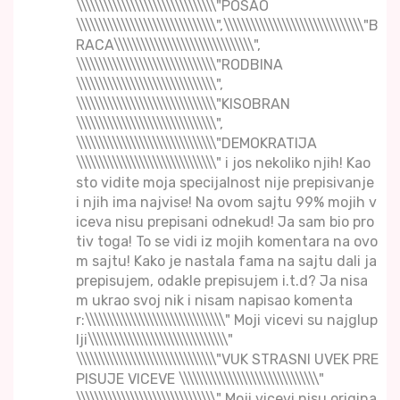
\\\\\\\\\\\\\\\\\\\\\\\\\\\\\\\"POSAO
\\\\\\\\\\\\\\\\\\\\\\\\\\\\\\\",\\\\\\\\\\\\\\\\\\\\\\\\\\\\\\\"B
RACA\\\\\\\\\\\\\\\\\\\\\\\\\\\\\\\",
\\\\\\\\\\\\\\\\\\\\\\\\\\\\\\\"RODBINA
\\\\\\\\\\\\\\\\\\\\\\\\\\\\\\\",
\\\\\\\\\\\\\\\\\\\\\\\\\\\\\\\"KISOBRAN
\\\\\\\\\\\\\\\\\\\\\\\\\\\\\\\",
\\\\\\\\\\\\\\\\\\\\\\\\\\\\\\\"DEMOKRATIJA
\\\\\\\\\\\\\\\\\\\\\\\\\\\\\\\" i jos nekoliko njih! Kao
sto vidite moja specijalnost nije prepisivanje
i njih ima najvise! Na ovom sajtu 99% mojih v
iceva nisu prepisani odnekud! Ja sam bio pro
tiv toga! To se vidi iz mojih komentara na ovo
m sajtu! Kako je nastala fama na sajtu dali ja
prepisujem, odakle prepisujem i.t.d? Ja nisa
m ukrao svoj nik i nisam napisao komenta
r:\\\\\\\\\\\\\\\\\\\\\\\\\\\\\\\" Moji vicevi su najglup
lji\\\\\\\\\\\\\\\\\\\\\\\\\\\\\\\"
\\\\\\\\\\\\\\\\\\\\\\\\\\\\\\\"VUK STRASNI UVEK PRE
PISUJE VICEVE \\\\\\\\\\\\\\\\\\\\\\\\\\\\\\\"
\\\\\\\\\\\\\\\\\\\\\\\\\\\\\\\" Moji vicevi nisu origina