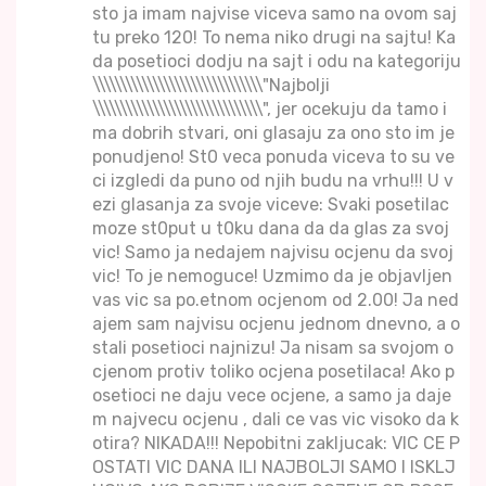
sto ja imam najvise viceva samo na ovom saj
tu preko 120! To nema niko drugi na sajtu! Ka
da posetioci dodju na sajt i odu na kategoriju
\\\\\\\\\\\\\\\\\\\\\\\\\\\\\\\"Najbolji
\\\\\\\\\\\\\\\\\\\\\\\\\\\\\\\", jer ocekuju da tamo i
ma dobrih stvari, oni glasaju za ono sto im je
ponudjeno! St0 veca ponuda viceva to su ve
ci izgledi da puno od njih budu na vrhu!!! U v
ezi glasanja za svoje viceve: Svaki posetilac
moze st0put u t0ku dana da da glas za svoj
vic! Samo ja nedajem najvisu ocjenu da svoj
vic! To je nemoguce! Uzmimo da je objavljen
vas vic sa po.etnom ocjenom od 2.00! Ja ned
ajem sam najvisu ocjenu jednom dnevno, a o
stali posetioci najnizu! Ja nisam sa svojom o
cjenom protiv toliko ocjena posetilaca! Ako p
osetioci ne daju vece ocjene, a samo ja daje
m najvecu ocjenu , dali ce vas vic visoko da k
otira? NIKADA!!! Nepobitni zakljucak: VIC CE P
OSTATI VIC DANA ILI NAJBOLJI SAMO I ISKLJ