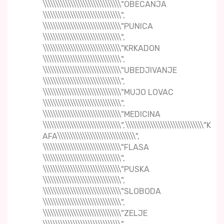
\\\\\\\\\\\\\\\\\\\\\\\\\\\\\\\"OBECANJA
\\\\\\\\\\\\\\\\\\\\\\\\\\\\\\\",
\\\\\\\\\\\\\\\\\\\\\\\\\\\\\\\"PUNICA
\\\\\\\\\\\\\\\\\\\\\\\\\\\\\\\",
\\\\\\\\\\\\\\\\\\\\\\\\\\\\\\\"KRKADON
\\\\\\\\\\\\\\\\\\\\\\\\\\\\\\\",
\\\\\\\\\\\\\\\\\\\\\\\\\\\\\\\"UBEDJIVANJE
\\\\\\\\\\\\\\\\\\\\\\\\\\\\\\\",
\\\\\\\\\\\\\\\\\\\\\\\\\\\\\\\"MUJO LOVAC
\\\\\\\\\\\\\\\\\\\\\\\\\\\\\\\",
\\\\\\\\\\\\\\\\\\\\\\\\\\\\\\\"MEDICINA
\\\\\\\\\\\\\\\\\\\\\\\\\\\\\\\",\\\\\\\\\\\\\\\\\\\\\\\\\\\\\\\"K
AFA\\\\\\\\\\\\\\\\\\\\\\\\\\\\\\\",
\\\\\\\\\\\\\\\\\\\\\\\\\\\\\\\"FLASA
\\\\\\\\\\\\\\\\\\\\\\\\\\\\\\\",
\\\\\\\\\\\\\\\\\\\\\\\\\\\\\\\"PUSKA
\\\\\\\\\\\\\\\\\\\\\\\\\\\\\\\",
\\\\\\\\\\\\\\\\\\\\\\\\\\\\\\\"SLOBODA
\\\\\\\\\\\\\\\\\\\\\\\\\\\\\\\",
\\\\\\\\\\\\\\\\\\\\\\\\\\\\\\\"ZELJE