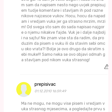
m sam da napisem nesto nego uvjek prepisuj
em tudje komentare i stavljam ih pod razne
nikove najcesce vukov. Hocu, hocu da napad
am i vredjam vuka jer ga strasno mrzim, mrzi
m! Od svega sto sam do sada napisao najgor
e o njemu nikakve fajde. Vuk je i dalje najbolj
i na sajtu! Ne znam vise sta da radim, da pro
duzim da pisem o vuku ili da stavim sebi omc
u oko vrata?! Bolje je ovo drugo da skratim s
ebi muke!!! Samo neka se ovo objavi odmah g
a stavljam pod nikom vuka strasnog!
prepisivac
01.12.2010 16:59:49
Ma ne mogu, ne mogu vise pisem i vredjam v
uka strasnog mjesecima, a pogledajte prvu s