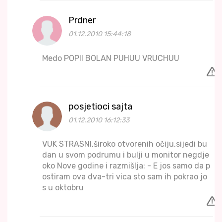
Prdner
01.12.2010 15:44:18
Medo POPII BOLAN PUHUU VRUCHUU
posjetioci sajta
01.12.2010 16:12:33
VUK STRASNI,široko otvorenih očiju,sijedi bu
dan u svom podrumu i bulji u monitor negdje
oko Nove godine i razmišlja: - E jos samo da p
ostiram ova dva-tri vica sto sam ih pokrao jo
s u oktobru