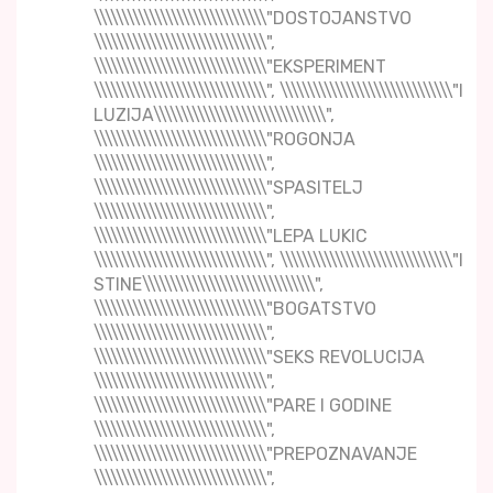
\\\\\\\\\\\\\\\\\\\\\\\\\\\\\\\"DOSTOJANSTVO
\\\\\\\\\\\\\\\\\\\\\\\\\\\\\\\",
\\\\\\\\\\\\\\\\\\\\\\\\\\\\\\\"EKSPERIMENT
\\\\\\\\\\\\\\\\\\\\\\\\\\\\\\\", \\\\\\\\\\\\\\\\\\\\\\\\\\\\\\\"I
LUZIJA\\\\\\\\\\\\\\\\\\\\\\\\\\\\\\\",
\\\\\\\\\\\\\\\\\\\\\\\\\\\\\\\"ROGONJA
\\\\\\\\\\\\\\\\\\\\\\\\\\\\\\\",
\\\\\\\\\\\\\\\\\\\\\\\\\\\\\\\"SPASITELJ
\\\\\\\\\\\\\\\\\\\\\\\\\\\\\\\",
\\\\\\\\\\\\\\\\\\\\\\\\\\\\\\\"LEPA LUKIC
\\\\\\\\\\\\\\\\\\\\\\\\\\\\\\\", \\\\\\\\\\\\\\\\\\\\\\\\\\\\\\\"I
STINE\\\\\\\\\\\\\\\\\\\\\\\\\\\\\\\",
\\\\\\\\\\\\\\\\\\\\\\\\\\\\\\\"BOGATSTVO
\\\\\\\\\\\\\\\\\\\\\\\\\\\\\\\",
\\\\\\\\\\\\\\\\\\\\\\\\\\\\\\\"SEKS REVOLUCIJA
\\\\\\\\\\\\\\\\\\\\\\\\\\\\\\\",
\\\\\\\\\\\\\\\\\\\\\\\\\\\\\\\"PARE I GODINE
\\\\\\\\\\\\\\\\\\\\\\\\\\\\\\\",
\\\\\\\\\\\\\\\\\\\\\\\\\\\\\\\"PREPOZNAVANJE
\\\\\\\\\\\\\\\\\\\\\\\\\\\\\\\",