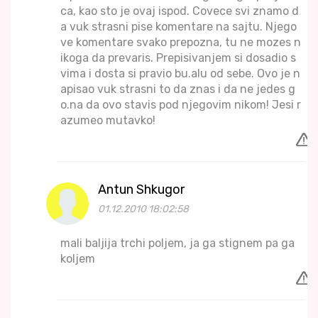
ca, kao sto je ovaj ispod. Covece svi znamo d
a vuk strasni pise komentare na sajtu. Njego
ve komentare svako prepozna, tu ne mozes n
ikoga da prevaris. Prepisivanjem si dosadio s
vima i dosta si pravio bu.alu od sebe. Ovo je n
apisao vuk strasni to da znas i da ne jedes g
o.na da ovo stavis pod njegovim nikom! Jesi r
azumeo mutavko!
Antun Shkugor
01.12.2010 18:02:58
mali baljija trchi poljem, ja ga stignem pa ga
koljem