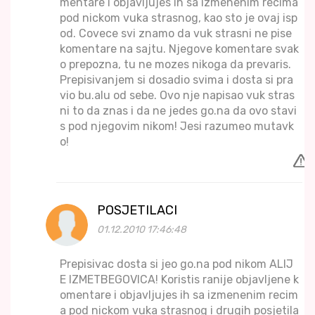
mentare i objavljujes ih sa izmenenim recima
pod nickom vuka strasnog, kao sto je ovaj isp
od. Covece svi znamo da vuk strasni ne pise
komentare na sajtu. Njegove komentare svak
o prepozna, tu ne mozes nikoga da prevaris.
Prepisivanjem si dosadio svima i dosta si pra
vio bu.alu od sebe. Ovo nje napisao vuk stras
ni to da znas i da ne jedes go.na da ovo stavi
s pod njegovim nikom! Jesi razumeo mutavk
o!
POSJETILACI
01.12.2010 17:46:48
Prepisivac dosta si jeo go.na pod nikom ALIJ
E IZMETBEGOVICA! Koristis ranije objavljene k
omentare i objavljujes ih sa izmenenim recim
a pod nickom vuka strasnog i drugih posjetila