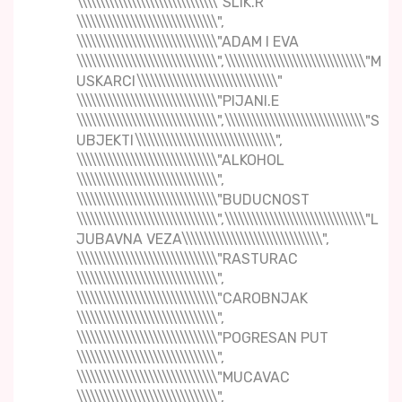
\\\\\\\\\\\\\\\\\\\\\\\\\\\\\\\"SLIK.R
\\\\\\\\\\\\\\\\\\\\\\\\\\\\\\\",
\\\\\\\\\\\\\\\\\\\\\\\\\\\\\\\"ADAM I EVA
\\\\\\\\\\\\\\\\\\\\\\\\\\\\\\\",\\\\\\\\\\\\\\\\\\\\\\\\\\\\\\\"M
USKARCI\\\\\\\\\\\\\\\\\\\\\\\\\\\\\\\"
\\\\\\\\\\\\\\\\\\\\\\\\\\\\\\\"PIJANI.E
\\\\\\\\\\\\\\\\\\\\\\\\\\\\\\\",\\\\\\\\\\\\\\\\\\\\\\\\\\\\\\\"S
UBJEKTI\\\\\\\\\\\\\\\\\\\\\\\\\\\\\\\",
\\\\\\\\\\\\\\\\\\\\\\\\\\\\\\\"ALKOHOL
\\\\\\\\\\\\\\\\\\\\\\\\\\\\\\\",
\\\\\\\\\\\\\\\\\\\\\\\\\\\\\\\"BUDUCNOST
\\\\\\\\\\\\\\\\\\\\\\\\\\\\\\\",\\\\\\\\\\\\\\\\\\\\\\\\\\\\\\\"L
JUBAVNA VEZA\\\\\\\\\\\\\\\\\\\\\\\\\\\\\\\",
\\\\\\\\\\\\\\\\\\\\\\\\\\\\\\\"RASTURAC
\\\\\\\\\\\\\\\\\\\\\\\\\\\\\\\",
\\\\\\\\\\\\\\\\\\\\\\\\\\\\\\\"CAROBNJAK
\\\\\\\\\\\\\\\\\\\\\\\\\\\\\\\",
\\\\\\\\\\\\\\\\\\\\\\\\\\\\\\\"POGRESAN PUT
\\\\\\\\\\\\\\\\\\\\\\\\\\\\\\\",
\\\\\\\\\\\\\\\\\\\\\\\\\\\\\\\"MUCAVAC
\\\\\\\\\\\\\\\\\\\\\\\\\\\\\\\",