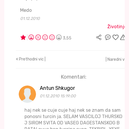
Medo
01.12.2010
Životinje
3,55
Prethodni vic |
| Naredni vic
Komentari:
Antun Shkugor
01.12.2010 15:19:00
haj nek se cuje cuje haj nek se znam da sam
ponosni turcin ja. SELAM VASCILOJ THURSKO
J SIROM SVITA OD VASEG DAGESTANSKOG B