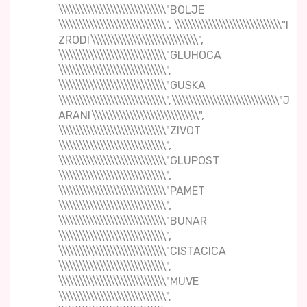
\\\\\\\\\\\\\\\\\\\\\\\\\\\\\\\"BOLJE
\\\\\\\\\\\\\\\\\\\\\\\\\\\\\\\", \\\\\\\\\\\\\\\\\\\\\\\\\\\\\\\"I
ZRODI\\\\\\\\\\\\\\\\\\\\\\\\\\\\\\\",
\\\\\\\\\\\\\\\\\\\\\\\\\\\\\\\"GLUHOCA
\\\\\\\\\\\\\\\\\\\\\\\\\\\\\\\",
\\\\\\\\\\\\\\\\\\\\\\\\\\\\\\\"GUSKA
\\\\\\\\\\\\\\\\\\\\\\\\\\\\\\\",\\\\\\\\\\\\\\\\\\\\\\\\\\\\\\\"J
ARANI\\\\\\\\\\\\\\\\\\\\\\\\\\\\\\\",
\\\\\\\\\\\\\\\\\\\\\\\\\\\\\\\"ZIVOT
\\\\\\\\\\\\\\\\\\\\\\\\\\\\\\\",
\\\\\\\\\\\\\\\\\\\\\\\\\\\\\\\"GLUPOST
\\\\\\\\\\\\\\\\\\\\\\\\\\\\\\\",
\\\\\\\\\\\\\\\\\\\\\\\\\\\\\\\"PAMET
\\\\\\\\\\\\\\\\\\\\\\\\\\\\\\\",
\\\\\\\\\\\\\\\\\\\\\\\\\\\\\\\"BUNAR
\\\\\\\\\\\\\\\\\\\\\\\\\\\\\\\",
\\\\\\\\\\\\\\\\\\\\\\\\\\\\\\\"CISTACICA
\\\\\\\\\\\\\\\\\\\\\\\\\\\\\\\",
\\\\\\\\\\\\\\\\\\\\\\\\\\\\\\\"MUVE
\\\\\\\\\\\\\\\\\\\\\\\\\\\\\\\",