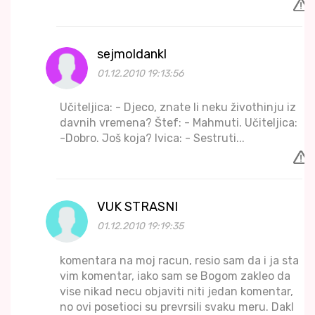
sejmoldankl
01.12.2010 19:13:56
Učiteljica: - Djeco, znate li neku živothinju iz
davnih vremena? Štef: - Mahmuti. Učiteljica:
-Dobro. Još koja? Ivica: - Sestruti...
VUK STRASNI
01.12.2010 19:19:35
komentara na moj racun, resio sam da i ja sta
vim komentar, iako sam se Bogom zakleo da
vise nikad necu objaviti niti jedan komentar,
no ovi posetioci su prevrsili svaku meru. Dakl