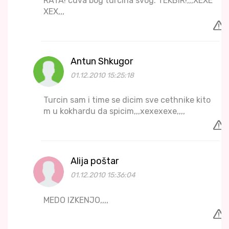
RATA! cuva bog turcina svog. TEKBIR!,,,XEXE
XEX,,,
Antun Shkugor
01.12.2010 15:25:18
Turcin sam i time se dicim sve cethnike kito
m u kokhardu da spicim,,,xexexexe,,,,
Alija poštar
01.12.2010 15:36:04
MEDO IZKENJO,,,,