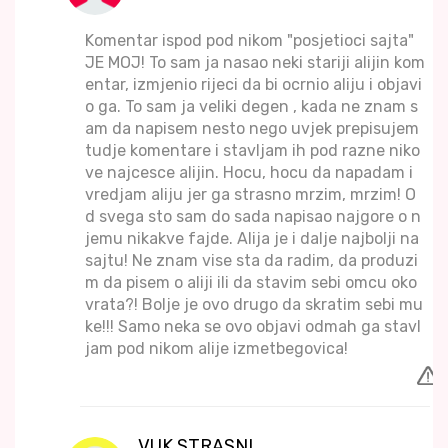
Komentar ispod pod nikom "posjetioci sajta"
JE MOJ! To sam ja nasao neki stariji alijin kom
entar, izmjenio rijeci da bi ocrnio aliju i objavi
o ga. To sam ja veliki degen , kada ne znam s
am da napisem nesto nego uvjek prepisujem
tudje komentare i stavljam ih pod razne niko
ve najcesce alijin. Hocu, hocu da napadam i
vredjam aliju jer ga strasno mrzim, mrzim! O
d svega sto sam do sada napisao najgore o n
jemu nikakve fajde. Alija je i dalje najbolji na
sajtu! Ne znam vise sta da radim, da produzi
m da pisem o aliji ili da stavim sebi omcu oko
vrata?! Bolje je ovo drugo da skratim sebi mu
ke!!! Samo neka se ovo objavi odmah ga stavl
jam pod nikom alije izmetbegovica!
VUK STRASNI