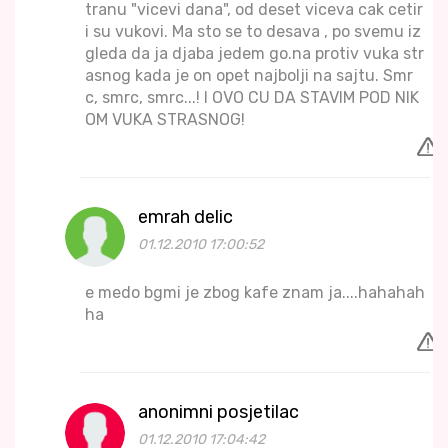
tranu "vicevi dana", od deset viceva cak cetir
i su vukovi. Ma sto se to desava , po svemu iz
gleda da ja djaba jedem go.na protiv vuka str
asnog kada je on opet najbolji na sajtu. Smr
c, smrc, smrc...! I OVO CU DA STAVIM POD NIK
OM VUKA STRASNOG!
emrah delic
01.12.2010 17:00:52
e medo bgmi je zbog kafe znam ja....hahahah
ha
anonimni posjetilac
01.12.2010 17:04:42