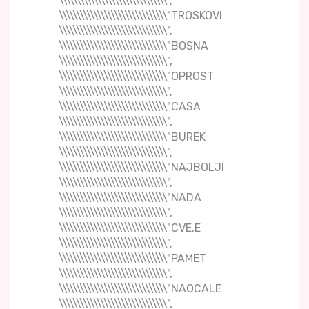
\\\\\\\\\\\\\\\\\\\\\\\\\\\\\\\",
\\\\\\\\\\\\\\\\\\\\\\\\\\\\\\\"TROSKOVI
\\\\\\\\\\\\\\\\\\\\\\\\\\\\\\\",
\\\\\\\\\\\\\\\\\\\\\\\\\\\\\\\"BOSNA
\\\\\\\\\\\\\\\\\\\\\\\\\\\\\\\",
\\\\\\\\\\\\\\\\\\\\\\\\\\\\\\\"OPROST
\\\\\\\\\\\\\\\\\\\\\\\\\\\\\\\",
\\\\\\\\\\\\\\\\\\\\\\\\\\\\\\\"CASA
\\\\\\\\\\\\\\\\\\\\\\\\\\\\\\\",
\\\\\\\\\\\\\\\\\\\\\\\\\\\\\\\"BUREK
\\\\\\\\\\\\\\\\\\\\\\\\\\\\\\\",
\\\\\\\\\\\\\\\\\\\\\\\\\\\\\\\"NAJBOLJI
\\\\\\\\\\\\\\\\\\\\\\\\\\\\\\\",
\\\\\\\\\\\\\\\\\\\\\\\\\\\\\\\"NADA
\\\\\\\\\\\\\\\\\\\\\\\\\\\\\\\",
\\\\\\\\\\\\\\\\\\\\\\\\\\\\\\\"CVE.E
\\\\\\\\\\\\\\\\\\\\\\\\\\\\\\\",
\\\\\\\\\\\\\\\\\\\\\\\\\\\\\\\"PAMET
\\\\\\\\\\\\\\\\\\\\\\\\\\\\\\\",
\\\\\\\\\\\\\\\\\\\\\\\\\\\\\\\"NAOCALE
\\\\\\\\\\\\\\\\\\\\\\\\\\\\\\\",