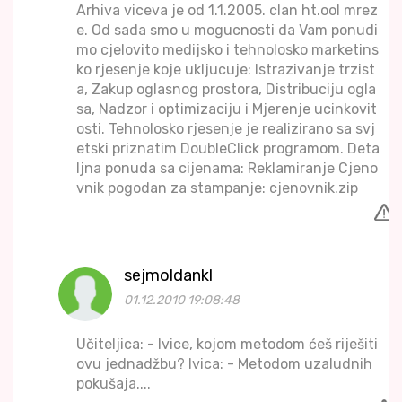
Arhiva viceva je od 1.1.2005. clan ht.ool mrez
e. Od sada smo u mogucnosti da Vam ponudi
mo cjelovito medijsko i tehnolosko marketins
ko rjesenje koje ukljucuje: Istrazivanje trzist
a, Zakup oglasnog prostora, Distribuciju ogla
sa, Nadzor i optimizaciju i Mjerenje ucinkovit
osti. Tehnolosko rjesenje je realizirano sa svj
etski priznatim DoubleClick programom. Deta
ljna ponuda sa cijenama: Reklamiranje Cjeno
vnik pogodan za stampanje: cjenovnik.zip
sejmoldankl
01.12.2010 19:08:48
Učiteljica: - Ivice, kojom metodom ćeš riješiti
ovu jednadžbu? Ivica: - Metodom uzaludnih
pokušaja....