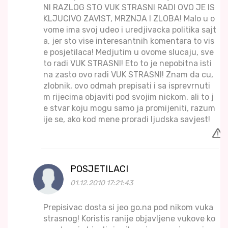
NI RAZLOG STO VUK STRASNI RADI OVO JE IS
KLJUCIVO ZAVIST, MRZNJA I ZLOBA! Malo u o
vome ima svoj udeo i uredjivacka politika sajt
a, jer sto vise interesantnih komentara to vis
e posjetilaca! Medjutim u ovome slucaju, sve
to radi VUK STRASNI! Eto to je nepobitna isti
na zasto ovo radi VUK STRASNI! Znam da cu,
zlobnik, ovo odmah prepisati i sa isprevrnuti
m rijecima objaviti pod svojim nickom, ali to j
e stvar koju mogu samo ja promijeniti, razum
ije se, ako kod mene proradi ljudska savjest!
POSJETILACI
01.12.2010 17:21:43
Prepisivac dosta si jeo go.na pod nikom vuka
strasnog! Koristis ranije objavljene vukove ko