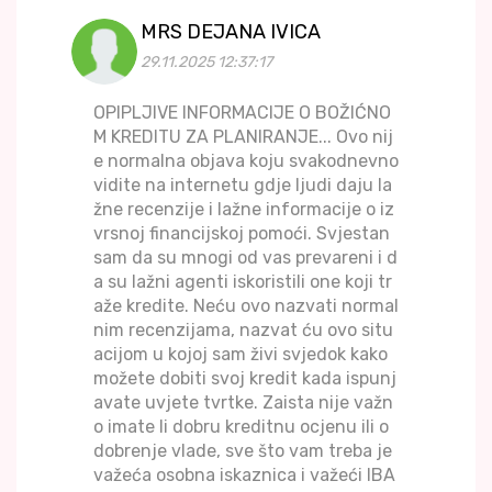
MRS DEJANA IVICA
29.11.2025 12:37:17
OPIPLJIVE INFORMACIJE O BOŽIĆNO
M KREDITU ZA PLANIRANJE... Ovo nij
e normalna objava koju svakodnevno
vidite na internetu gdje ljudi daju la
žne recenzije i lažne informacije o iz
vrsnoj financijskoj pomoći. Svjestan
sam da su mnogi od vas prevareni i d
a su lažni agenti iskoristili one koji tr
aže kredite. Neću ovo nazvati normal
nim recenzijama, nazvat ću ovo situ
acijom u kojoj sam živi svjedok kako
možete dobiti svoj kredit kada ispunj
avate uvjete tvrtke. Zaista nije važn
o imate li dobru kreditnu ocjenu ili o
dobrenje vlade, sve što vam treba je
važeća osobna iskaznica i važeći IBA