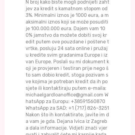
N broj kako biste mogli podnijeti zaht
jev za kredit s kamatnom stopom od
3%. Minimalni iznos je 1000 eura, a m
aksimalni iznos koji se može posuditi
je 100.000.000 eura. Dajem vam 10
0% jamstvo da možete dobiti svoj kr
edit putem ove pouzdane i poštene t
vrtke, posluju 24 sata online i pružaj
u kredite svim građanima Europe i iz
van Europe. Poslali su mi dokument k
oji je provjeren i testiran prije nego š
to sam dobio kredit, stoga pozivam s
ve kojima je potreban kredit da ih po
sjete ili kontaktiraju putem e-maila:
michaelgardloanoffice@gmail.com W
hatsApp za Europu: +38591560870
WhatsApp za SAD: +1 (717) 826-3251
Nakon što ih kontaktirate, javite im d
a vam je gđa. Dejana Ivica iz Zagreb
a dala informacije. Vidjeti znači vjer
ovati i zahvalit ćete mi kasnije kada