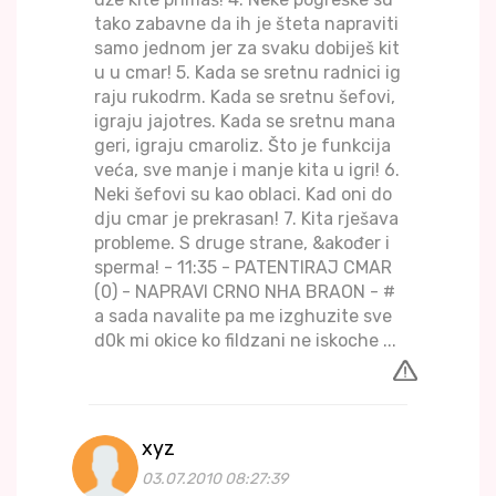
tako zabavne da ih je šteta napraviti
samo jednom jer za svaku dobiješ kit
u u cmar! 5. Kada se sretnu radnici ig
raju rukodrm. Kada se sretnu šefovi,
igraju jajotres. Kada se sretnu mana
geri, igraju cmaroliz. Što je funkcija
veća, sve manje i manje kita u igri! 6.
Neki šefovi su kao oblaci. Kad oni do
dju cmar je prekrasan! 7. Kita rješava
probleme. S druge strane, &akođer i
sperma! - 11:35 - PATENTIRAJ CMAR
(0) - NAPRAVI CRNO NHA BRAON - #
a sada navalite pa me izghuzite sve
d0k mi okice ko fildzani ne iskoche ...
xyz
03.07.2010 08:27:39