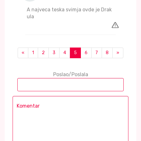
A najveca teska svimja ovde je Drak
ula
«
1
2
3
4
5
6
7
8
»
Poslao/Poslala