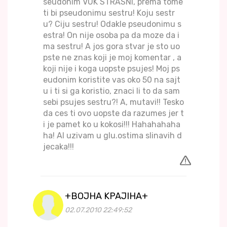
seudonim VUK STRASNI, prema tome
ti bi pseudonimu sestru! Koju sestr
u? Ciju sestru! Odakle pseudonimu s
estra! On nije osoba pa da moze da i
ma sestru! A jos gora stvar je sto uo
pste ne znas koji je moj komentar , a
koji nije i koga uopste psujes! Moj ps
eudonim koristite vas oko 50 na sajt
u i ti si ga koristio, znaci li to da sam
sebi psujes sestru?! A, mutavi!! Tesko
da ces ti ovo uopste da razumes jer t
i je pamet ko u kokosi!!! Hahahahaha
ha! Al uzivam u glu.ostima slinavih d
jecaka!!!
+BOJHA KPAJIHA+
02.07.2010 22:49:52