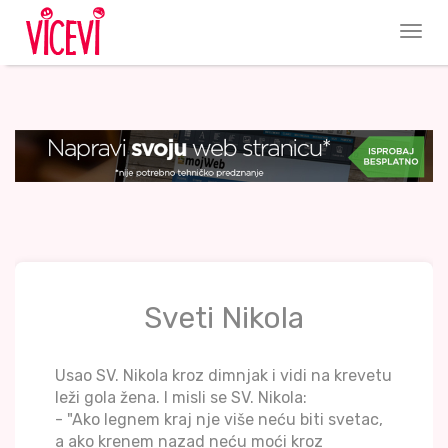
Sveti Nikola
Usao SV. Nikola kroz dimnjak i vidi na krevetu
leži gola žena. I misli se SV. Nikola:
- "Ako legnem kraj nje više neću biti svetac,
a ako krenem nazad neću moći kroz