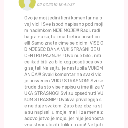
02.07.2010 18:44:37
Ovo je moj jedini licni komentar na o
vaj vic!!! Sve ispod napisano pod moji
m nadimkom NIJE MOJE!!! Radi, radi
bagra na sajtu i maltretira posetioc
e!!! Samo znate cime se dicim: VISE O
D MJESEC DANA VUK STRASNI JE U
CENTRU PAZNJE!!! Ovo ni.e bilo , niti
ce ikad biti za b.lo kog posetioca ovo
g sajta!! Na sajtu je nastupila VUKOM
ANIJA!!! Svaki komentar na svaki vic
je posvecen VUKU STRASNOM! Svi se
trude da sto vise napisu u ime ili za V
UKA STRASNOG! Svi su opsednuti VU
KOM STRASNIM! Ovakva privelegija s
e ne daje svakom! Zato bez obzira st
a su napisali u moje ime ili za mene z
adovoljstvo je moje, jer nije jednosta
vna stvar uloziti toliko truda! Ne ljuti