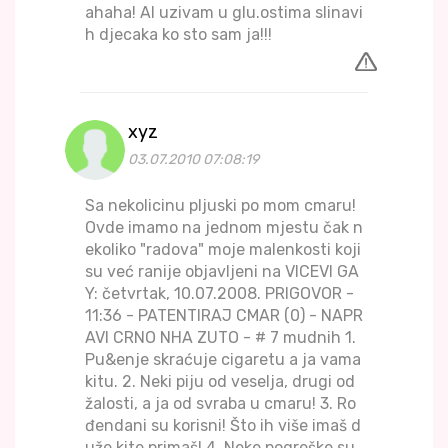
ahaha! Al uzivam u glu.ostima slinavi
h djecaka ko sto sam ja!!!
xyz
03.07.2010 07:08:19
Sa nekolicinu pljuski po mom cmaru!
Ovde imamo na jednom mjestu čak n
ekoliko "radova" moje malenkosti koji
su već ranije objavljeni na VICEVI GA
Y: četvrtak, 10.07.2008. PRIGOVOR -
11:36 - PATENTIRAJ CMAR (0) - NAPR
AVI CRNO NHA ZUTO - # 7 mudnih 1.
Pu&enje skraćuje cigaretu a ja vama
kitu. 2. Neki piju od veselja, drugi od
žalosti, a ja od svraba u cmaru! 3. Ro
đendani su korisni! Što ih više imaš d
uže kite primaš! 4. Neke pogreške su