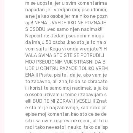
m se uopste ,jer u svim komentarima
napadan je i vredjan moj pseudonim,
a ne ja kao osoba jer me niko ne pozn
aje! NEMA UVREDE AKO NE POZNAJE
S OSOBU ,vec samo njen nadimak!!!
Nepobitno: Jedan pseudonim mogu
da imaju 50 osoba ,kao sto je to na o
vom sajtu! Koga vi onda vredjate?! H
VALA SVIMA STO STE SE POTRUDILI
MOJ PSEUDONIM VUK STRASNI DA B
UDE U CENTRU PAZNJE TOLIKO VREM
ENA!!! Pisite, pisite i dalje, ako vam je
to zabavno, ali znajte da se obracate
ili koristite samo moj nadimak, a ja ka
o osoba uzivam u tome i zabavljam s
e!!! BUDITE MI ZDRAVI I VESELI!!! Znat
e sta mi je najzabavnije, kad neko pr
epise moj komentar, kao sto ce se de
siti i sa ovim,i isprevrne rijeci , ali to u
radi tako nevesto i neuko, tako da isp