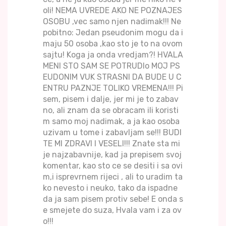
oli! NEMA UVREDE AKO NE POZNAJES
OSOBU ,vec samo njen nadimak!!! Ne
pobitno: Jedan pseudonim mogu da i
maju 50 osoba ,kao sto je to na ovom
sajtu! Koga ja onda vredjam?! HVALA
MENI STO SAM SE POTRUDIo MOJ PS
EUDONIM VUK STRASNI DA BUDE U C
ENTRU PAZNJE TOLIKO VREMENA!!! Pi
sem, pisem i dalje, jer mi je to zabav
no, ali znam da se obracam ili koristi
m samo moj nadimak, a ja kao osoba
uzivam u tome i zabavljam se!!! BUDI
TE MI ZDRAVI I VESELI!!! Znate sta mi
je najzabavnije, kad ja prepisem svoj
komentar, kao sto ce se desiti i sa ovi
m,i isprevrnem rijeci , ali to uradim ta
ko nevesto i neuko, tako da ispadne
da ja sam pisem protiv sebe! E onda s
e smejete do suza, Hvala vam i za ov
o!!!