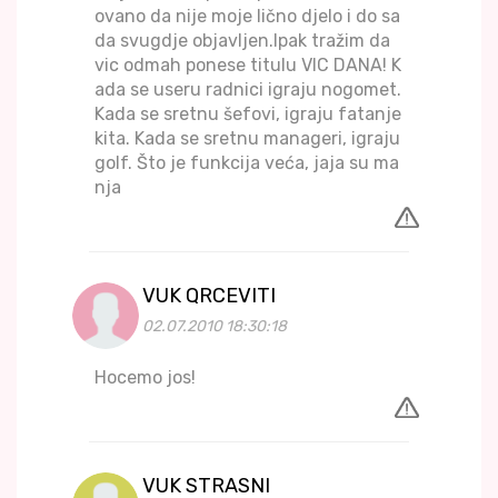
ovano da nije moje lično djelo i do sa
da svugdje objavljen.Ipak tražim da
vic odmah ponese titulu VIC DANA! K
ada se useru radnici igraju nogomet.
Kada se sretnu šefovi, igraju fatanje
kita. Kada se sretnu manageri, igraju
golf. Što je funkcija veća, jaja su ma
nja
VUK QRCEVITI
02.07.2010 18:30:18
Hocemo jos!
VUK STRASNI