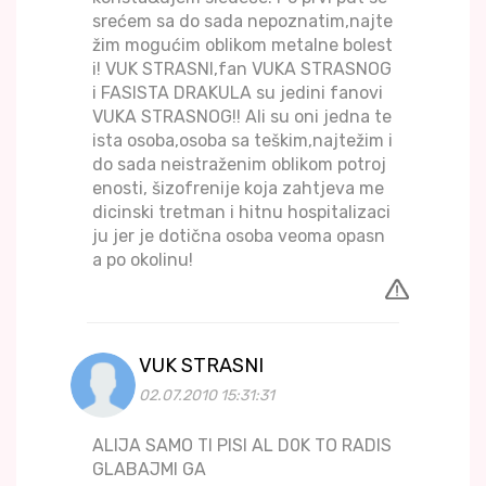
srećem sa do sada nepoznatim,najte
žim mogućim oblikom metalne bolest
i! VUK STRASNI,fan VUKA STRASNOG
i FASISTA DRAKULA su jedini fanovi
VUKA STRASNOG!! Ali su oni jedna te
ista osoba,osoba sa teškim,najtežim i
do sada neistraženim oblikom potroj
enosti, šizofrenije koja zahtjeva me
dicinski tretman i hitnu hospitalizaci
ju jer je dotična osoba veoma opasn
a po okolinu!
VUK STRASNI
02.07.2010 15:31:31
ALIJA SAMO TI PISI AL D0K TO RADIS
GLABAJMI GA