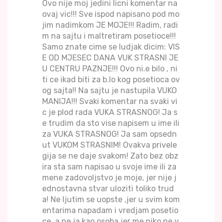
Ovo nije moj jedini licni komentar na
ovaj vic!!! Sve ispod napisano pod mo
jim nadimkom JE MOJE!!! Radim, radi
m na sajtu i maltretiram posetioce!!!
Samo znate cime se ludjak dicim: VIS
E OD MJESEC DANA VUK STRASNI JE
U CENTRU PAZNJE!!! Ovo ni.e bilo , ni
ti ce ikad biti za b.lo kog posetioca ov
og sajta!! Na sajtu je nastupila VUKO
MANIJA!!! Svaki komentar na svaki vi
c je plod rada VUKA STRASNOG! Ja s
e trudim da sto vise napisem u ime ili
za VUKA STRASNOG! Ja sam opsedn
ut VUKOM STRASNIM! Ovakva privele
gija se ne daje svakom! Zato bez obz
ira sta sam napisao u svoje ime ili za
mene zadovoljstvo je moje, jer nije j
ednostavna stvar uloziti toliko trud
a! Ne ljutim se uopste ,jer u svim kom
entarima napadam i vredjam posetio
ce, a ne ja kao osoba jer me niko ne v