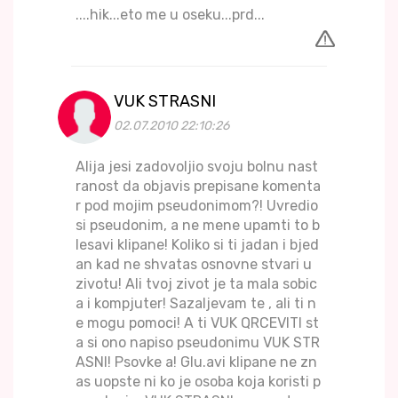
....hik...eto me u oseku...prd...
VUK STRASNI
02.07.2010 22:10:26
Alija jesi zadovoljio svoju bolnu nast
ranost da objavis prepisane komenta
r pod mojim pseudonimom?! Uvredio
si pseudonim, a ne mene upamti to b
lesavi klipane! Koliko si ti jadan i bjed
an kad ne shvatas osnovne stvari u
zivotu! Ali tvoj zivot je ta mala sobic
a i kompjuter! Sazaljevam te , ali ti n
e mogu pomoci! A ti VUK QRCEVITI st
a si ono napiso pseudonimu VUK STR
ASNI! Psovke a! Glu.avi klipane ne zn
as uopste ni ko je osoba koja koristi p