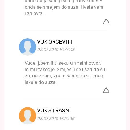
adne da ja sam pisem protiv sebe! E
onda se smejem do suza, Hvala vam
i za ovo!!!
VUK QRCEVITI
02.07.2010 19:49:15
Vuce, j.bem li ti seku u analni otvor,
m.mu takodje. Smijes li se i sad do su
za, ne znam, znam samo da su one p
lakale do suza.
VUK STRASNI.
02.07.2010 19:51:38