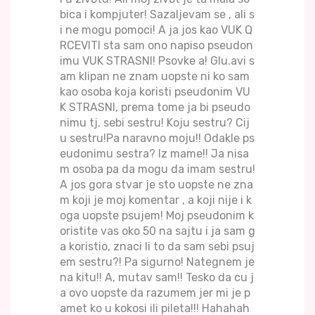
bica i kompjuter! Sazaljevam se , ali s
i ne mogu pomoci! A ja jos kao VUK Q
RCEVITI sta sam ono napiso pseudon
imu VUK STRASNI! Psovke a! Glu.avi s
am klipan ne znam uopste ni ko sam
kao osoba koja koristi pseudonim VU
K STRASNI, prema tome ja bi pseudo
nimu tj. sebi sestru! Koju sestru? Cij
u sestru!Pa naravno moju!! Odakle ps
eudonimu sestra? Iz mame!! Ja nisa
m osoba pa da mogu da imam sestru!
A jos gora stvar je sto uopste ne zna
m koji je moj komentar , a koji nije i k
oga uopste psujem! Moj pseudonim k
oristite vas oko 50 na sajtu i ja sam g
a koristio, znaci li to da sam sebi psuj
em sestru?! Pa sigurno! Nategnem je
na kitu!! A, mutav sam!! Tesko da cu j
a ovo uopste da razumem jer mi je p
amet ko u kokosi ili pileta!!! Hahahah