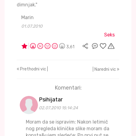
dimnjak."
Marin
01.07.2010
Seks
3,61
Prethodni vic |
| Naredni vic
Komentari:
Psihijatar
02.07.2010 15:14:24
Moram da se ispravim: Nakon letimič
nog pregleda kliničke slike moram da
konsta&ujem sledeće: Po prvi put se