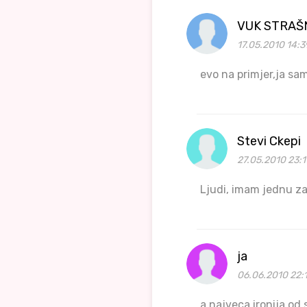
VUK STRAŠ
17.05.2010 14:3
evo na primjer,ja sa
Stevi Ckepi
27.05.2010 23:1
Ljudi, imam jednu za 
ja
06.06.2010 22:
a najveca ironija od 