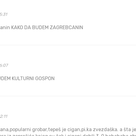
5:31
iganin KAKO DA BUDEM ZAGREBCANIN
6:07
UDEM KULTURNI GOSPON
2:11
zana,popularni grobar,tepeš je cigan,pi.ka zvezdaška. a šta j