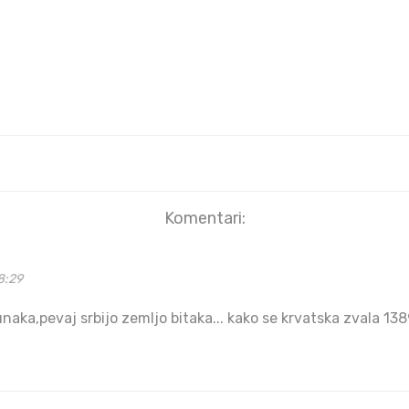
Komentari:
8:29
unaka,pevaj srbijo zemljo bitaka... kako se krvatska zvala 13