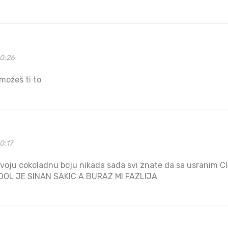
00:26
 možeš ti to
0:17
svoju cokoladnu boju nikada sada svi znate da sa usranim
IDOL JE SINAN SAKIC A BURAZ MI FAZLIJA
p