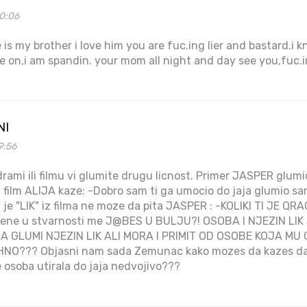
20:06
 is my brother i love him you are fuc.ing lier and bastard.i k
e on,i am spandin. your mom all night and day see you,fuc.
NI
9:56
 drami ili filmu vi glumite drugu licnost. Primer JASPER glumi
u film ALIJA kaze: -Dobro sam ti ga umocio do jaja glumio sam
je "LIK" iz filma ne moze da pita JASPER : -KOLIKI TI JE QRAC i
d mene u stvarnosti me J@BES U BULJU?! OSOBA I NJEZIN LI
DA GLUMI NJEZIN LIK ALI MORA I PRIMIT OD OSOBE KOJA M
O??? Objasni nam sada Zemunac kako mozes da kazes da n
e osoba utirala do jaja nedvojivo???