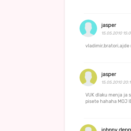
jasper
15.05.2010 15:
vladimir,bratori,ajde
jasper
15.05.2010 20:1
VUK dlaku menja ja 
pisete hahaha MOJ 
johnny dep