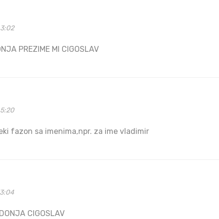
43:02
NJA PREZIME MI CIGOSLAV
45:20
 neki fazon sa imenima,npr. za ime vladimir
53:04
RDONJA CIGOSLAV