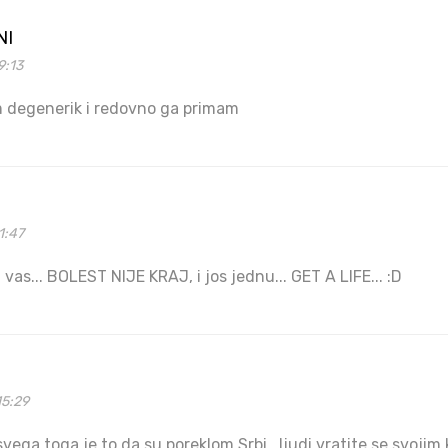
NI
9:13
m degenerik i redovno ga primam
1:47
vas... BOLEST NIJE KRAJ, i jos jednu... GET A LIFE... :D
15:29
svega toga je to da su poreklom Srbi...ljudi vratite se svojim