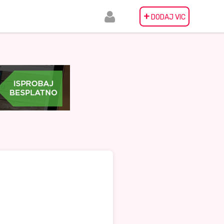
+
DODAJ VIC