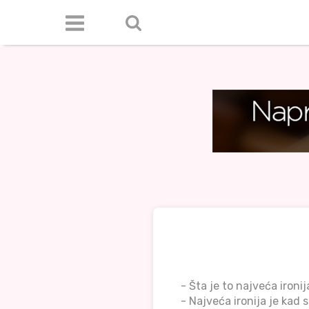
- Šta je to najveća ironij
- Najveća ironija je kad 