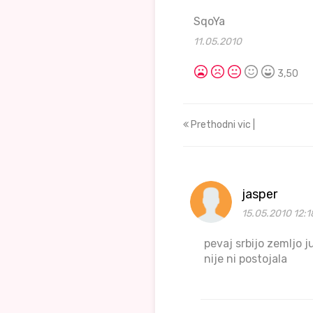
SqoYa
11.05.2010
3,50
Prethodni vic |
jasper
15.05.2010 12:1
pevaj srbijo zemljo j
nije ni postojala