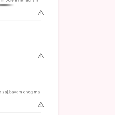
rni okreni najjači sm
!!!!!!!!!!
da zaj.bavam onog ma