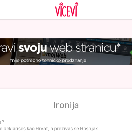
Ironija
a?
se deklarišeš kao Hrvat, a prezivaš se Bošnjak.