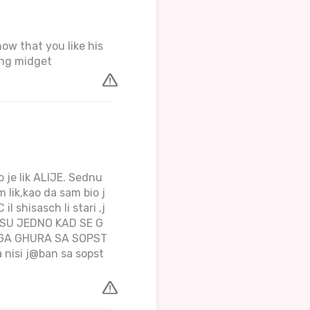
now that you like his
ing midget
o je lik ALIJE. Sednu
 lik,kao da sam bio j
l shisasch li stari ,j
K SU JEDNO KAD SE G
U GA GHURA SA SOPST
isi j@ban sa sopst