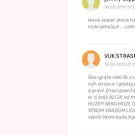
16.05.2010 19:
leave jasper alone,he
nickname,but ....com
VUK STRAS
16.05.2010 21:1
Ako igrate neki lik u
njih dvojica i gledaj
a pravi! Znaci poenta 
er si bolji ALIJA o
HUZE!!! NEKO MOZE 
VENOM SNAGOM LICHN
venim likom kada tij