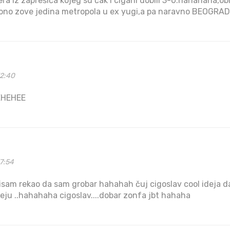
ra iz zaprešića kojeg su čak i cigani dobili 3-0.hahahaha,ob
 ono zove jedina metropola u ex yugi,a pa naravno BEOGRAD!!!!!!
32:40
EHEHEE
7:54
isam rekao da sam grobar hahahah čuj cigoslav cool ideja 
deju ..hahahaha cigoslav....dobar zonfa jbt hahaha