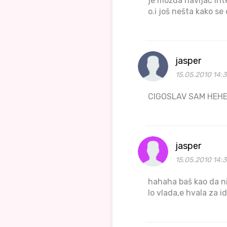
je možda navijač inte
o.i još nešta kako se
jasper
15.05.2010 14:
CIGOSLAV SAM HEH
jasper
15.05.2010 14:3
hahaha baš kao da n
lo vlada,e hvala za i