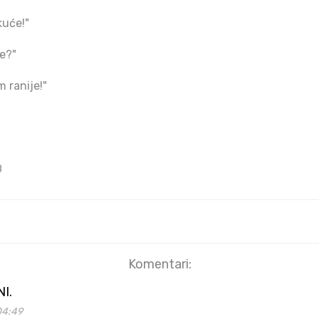
kuće!"
je?"
m ranije!"
8
Komentari:
I.
04:49