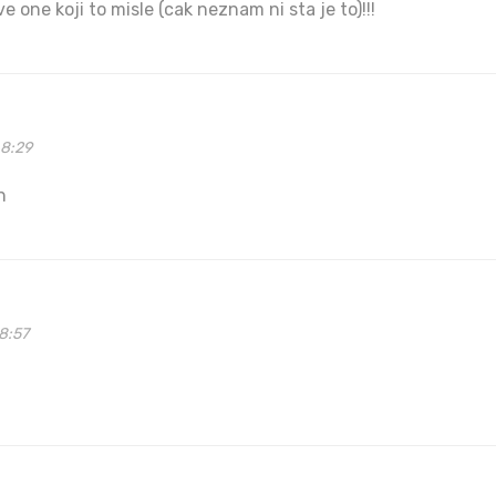
ve one koji to misle (cak neznam ni sta je to)!!!
48:29
h
8:57