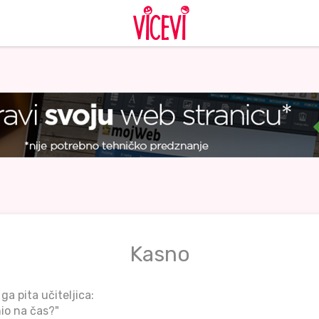
Kasno
ga pita učiteljica:
nio na čas?"