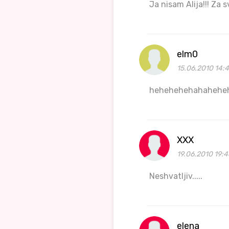
Ja nisam Alija!!! Za s
elm0
15.06.2010 14:
hehehehehahahehe
XXX
19.06.2010 19:4
Neshvatljiv.....
elena