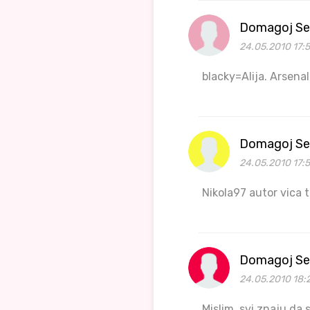
Domagoj Se
24.05.2010 17:5
blacky=Alija. Arsenal
Domagoj Se
24.05.2010 17:
Nikola97 autor vica t
Domagoj Se
24.05.2010 18:
Mislim, svi znaju da 