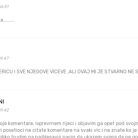
6:51
........
9:47
ERICU I SVE NJEGOVE VICEVE ,ALI OVAJ MI JE STVARNO NE S
NI
19:42
oje komentare, isprevrnem rijeci i objavim ga opet pod svoj
vi posetioci ne citate komentare na svaki vic i ne znate ko j
oliko trudim na najblesaviji nacin da ukazem svima da ne gre