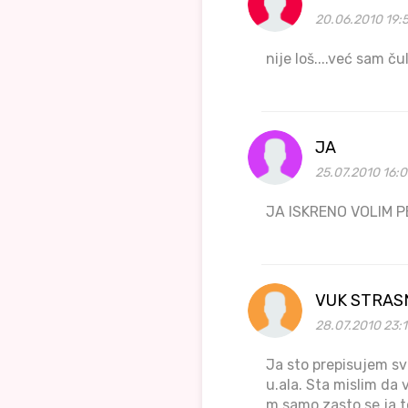
20.06.2010 19:5
nije loš....već sam čula.
JA
25.07.2010 16:0
JA ISKRENO VOLIM P
VUK STRAS
28.07.2010 23:
Ja sto prepisujem sv
u.ala. Sta mislim da 
m samo zasto se ja t