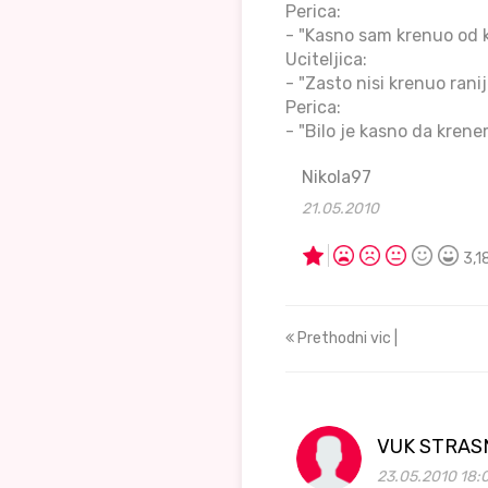
Perica:
- "Kasno sam krenuo od 
Uciteljica:
- "Zasto nisi krenuo rani
Perica:
- "Bilo je kasno da krene
Nikola97
21.05.2010
3,1
Prethodni vic |
VUK STRASN
23.05.2010 18: