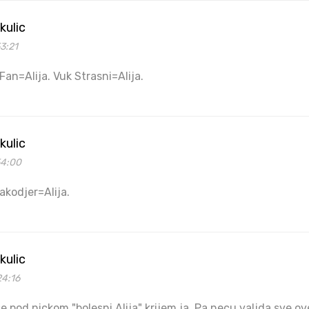
kulic
3:21
Fan=Alija. Vuk Strasni=Alija.
kulic
54:00
akodjer=Alija.
kulic
24:16
se pod nickom "bolesni Alija" krijem ja. Pa necu valjda sve ov