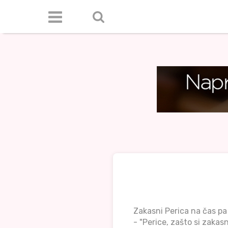
Zakasni Perica na čas pa 
- "Perice, zašto si zakas