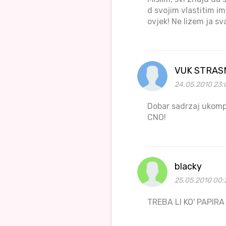
d svojim vlastitim i
ovjek! Ne lizem ja s
VUK STRAS
24.05.2010 23:
Dobar sadrzaj ukomp
CNO!
blacky
25.05.2010 00:
TREBA LI KO' PAPIR