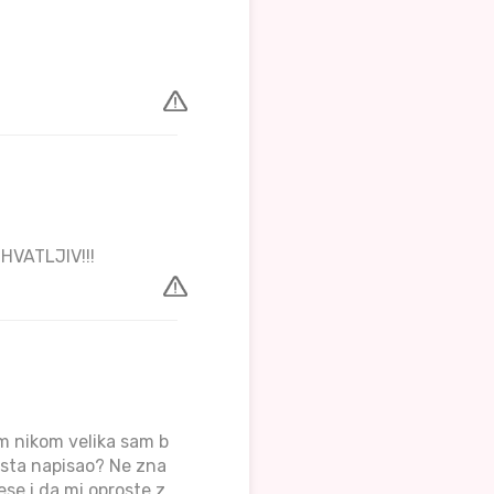
HVATLJIV!!!
im nikom velika sam b
e sta napisao? Ne zna
se i da mi oproste z