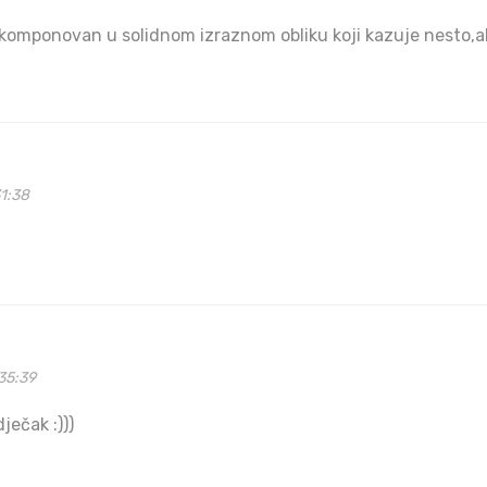
komponovan u solidnom izraznom obliku koji kazuje nesto,a
1:38
35:39
dječak :)))