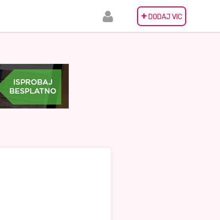
+
DODAJ VIC