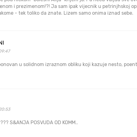
menom i prezimenom!?! Ja sam ipak vijecnik u petrinjhskoj op
vakome - tek toliko da znate. Lizem samo onima iznad sebe.
NI
09:47
onovan u solidnom izraznom obliku koji kazuje nesto, poent
20:53
A ??? S&ANJA POSVUDA OD KOMM..