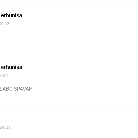
erhunisa
49:12
erhunisa
5:24
 SLABO SPAVAM
24:31