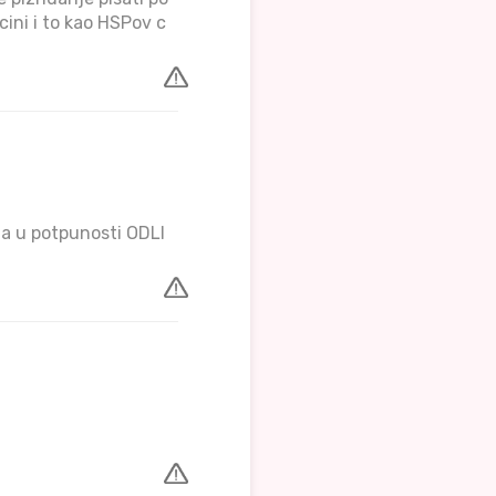
cini i to kao HSPov c
a u potpunosti ODLI