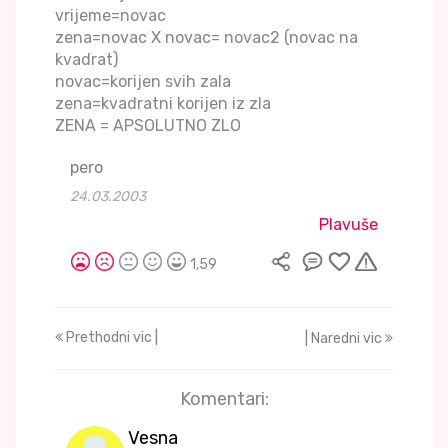
vrijeme=novac
zena=novac X novac= novac2 (novac na
kvadrat)
novac=korijen svih zala
zena=kvadratni korijen iz zla
ZENA = APSOLUTNO ZLO
pero
24.03.2003
Plavuše
1,59
Prethodni vic |
| Naredni vic
Komentari:
Vesna