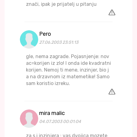
znači, ipak je prijatelj u pitanju
Pero
27.06.2003 23:51:13
gle, nema zagrade. Pojasnjenje: nov
ac=korijen iz zlo! I onda ide kvadratni
korijen. Nemoj ti mene, inzinjer, bio j
a na drzavnom iz matemetike! Samo
sam koristio izreku.
mira malic
04.07.2003 00:01:04
za s i inzinjera : vas dvojica mozete