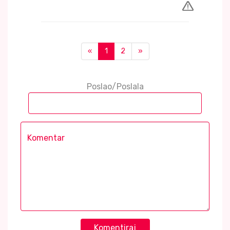
«
1
2
»
Poslao/Poslala
Komentiraj