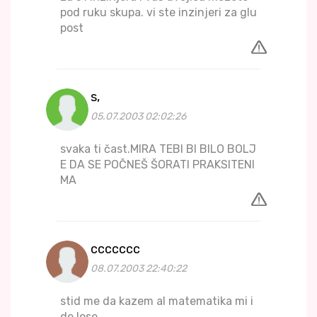
pod ruku skupa. vi ste inzinjeri za glu
post
s,
05.07.2003 02:02:26
svaka ti čast.MIRA TEBI BI BILO BOLJ
E DA SE POČNEŠ ŠORATI PRAKSITENI
MA
ccccccc
08.07.2003 22:40:22
stid me da kazem al matematika mi i
de lose