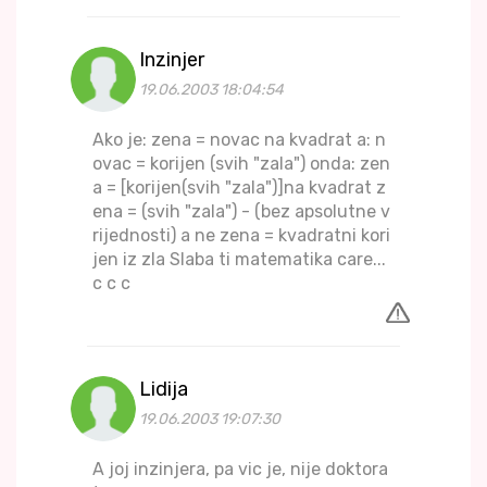
Inzinjer
19.06.2003 18:04:54
Ako je: zena = novac na kvadrat a: n
ovac = korijen (svih "zala") onda: zen
a = [korijen(svih "zala")]na kvadrat z
ena = (svih "zala") - (bez apsolutne v
rijednosti) a ne zena = kvadratni kori
jen iz zla Slaba ti matematika care...
c c c
Lidija
19.06.2003 19:07:30
A joj inzinjera, pa vic je, nije doktora