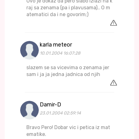
Ovo je dokaz da pero slabo izlazi na k
raj sa zenama (pa i plavusama).. O m
atematici da i ne govorim;)
karla meteor
10.01.2004 16:07:28
slazem se sa vicevima o zenama jer
sam i ja ja jedna jadnica od njih
Damir-D
23.01.2004 02:59:14
Bravo Pero! Dobar vic i petica iz mat
ematike.