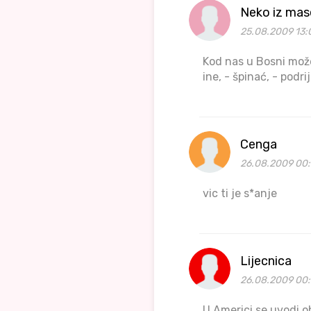
Neko iz mas
25.08.2009 13:
Kod nas u Bosni može
ine, - špinać, - podr
Cenga
26.08.2009 00:
vic ti je s*anje
Lijecnica
26.08.2009 00:
U Americi se uvodi 