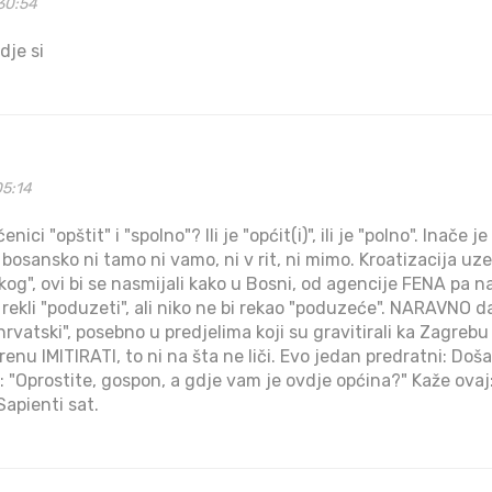
30:54
dje si
05:14
ici "opštit" i "spolno"? Ili je "općit(i)", ili je "polno". Inače j
bosansko ni tamo ni vamo, ni v rit, ni mimo. Kroatizacija uze
skog", ovi bi se nasmijali kako u Bosni, od agencije FENA pa
bi rekli "poduzeti", ali niko ne bi rekao "poduzeće". NARAVNO d
hrvatski", posebno u predjelima koji su gravitirali ka Zagrebu 
krenu IMITIRATI, to ni na šta ne liči. Evo jedan predratni: Do
 "Oprostite, gospon, a gdje vam je ovdje općina?" Kaže ovaj: "
Sapienti sat.