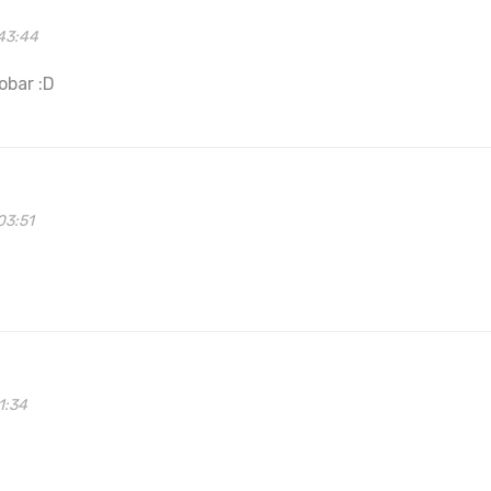
43:44
obar :D
03:51
1:34