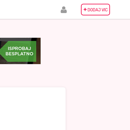
+
DODAJ VIC