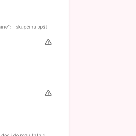
ine": - skupćina opšt
dosli do rezultata d