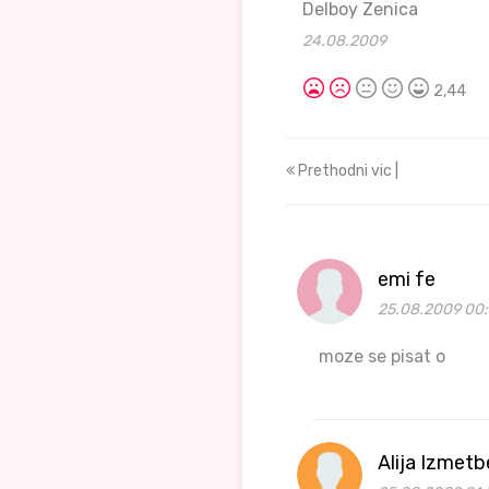
Delboy Zenica
24.08.2009
2,44
Prethodni vic |
emi fe
25.08.2009 00:
moze se pisat o
Alija Izmet