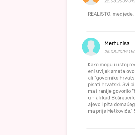
25.08.2009 01:
REALISTO, medjede, 
Merhunisa
25.08.2009 11:
Kako mogu u istoj rečen
eni uvijek smeta ovo 
ali "govornike hrvat
pisati hrvatski. Svi 
ma i ranije govorilo "
u - ali kad Bošnjaci 
ajevo i pita domaćeg:
ma prije Metkovića." 