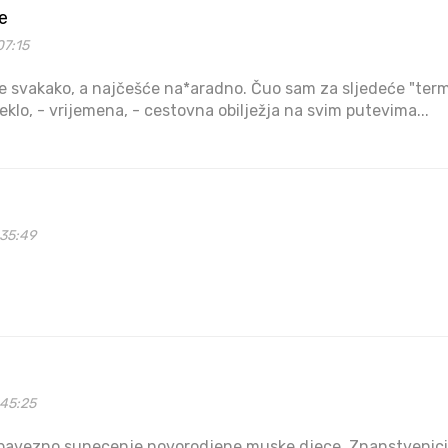
e
07:15
 svakako, a najčešće na*aradno. Čuo sam za sljedeće "term
ijeklo, - vrijemena, - cestovna obilježja na svim putevima...
35:49
45:25
obavezno sunecenje novorodjene muske djece. Znanstvenici 