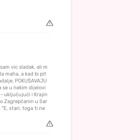
e sam vic sladak, ali m
la maha, a kad bi pit
 nadalje, POKUŠAVAJU
a se u nekim dijelovi
- uključujući i Krajin
šao Zagrepčanin u Sar
E, stari, toga ti ne