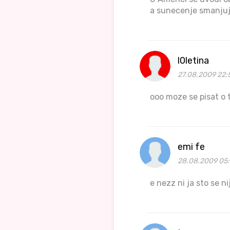
a sunecenje smanjuje 
l0letina
27.08.2009 22:
ooo moze se pisat o t
emi fe
28.08.2009 05
e nezz ni ja sto se n