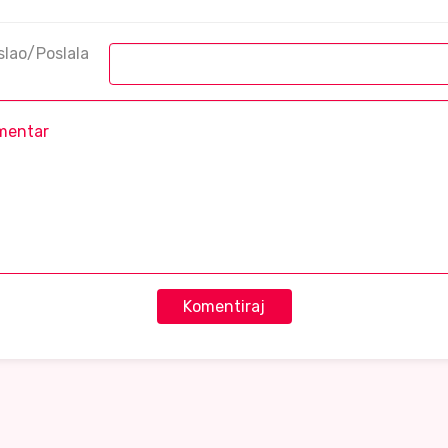
slao/Poslala
Komentiraj