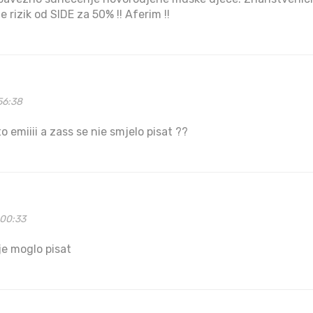
rizik od SIDE za 50% !! Aferim !!
56:38
o emiiii a zass se nie smjelo pisat ??
:00:33
ije moglo pisat