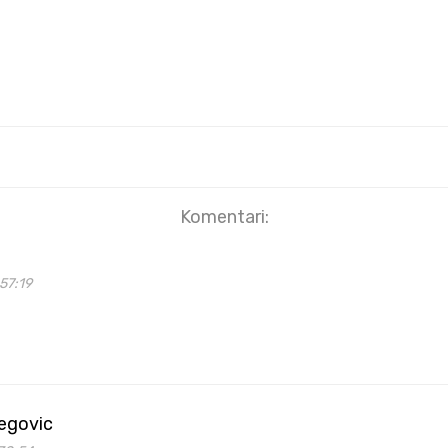
Komentari:
57:19
begovic