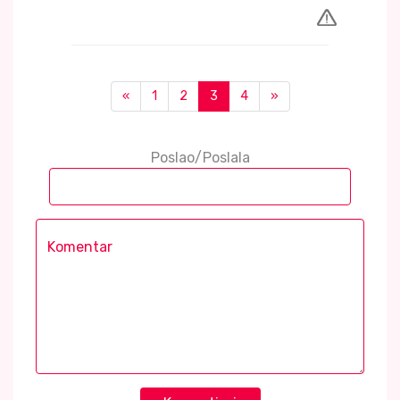
«
1
2
3
4
»
Poslao/Poslala