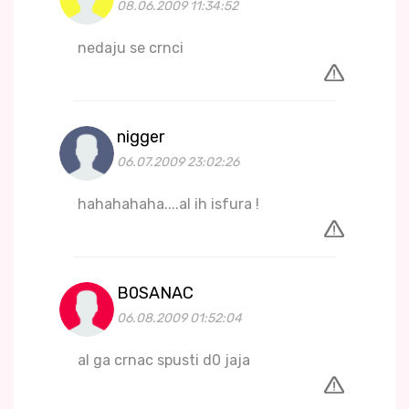
08.06.2009 11:34:52
nedaju se crnci
nigger
06.07.2009 23:02:26
hahahahaha....al ih isfura !
B0SANAC
06.08.2009 01:52:04
al ga crnac spusti d0 jaja