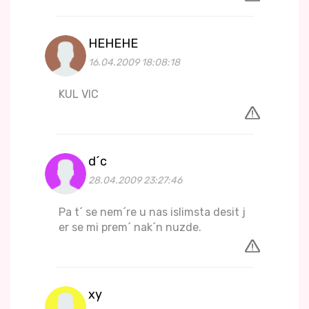
HEHEHE
16.04.2009 18:08:18
KUL VIC
d´c
28.04.2009 23:27:46
Pa t´ se nem´re u nas islimsta desit j
er se mi prem´ nak´n nuzde.
xy