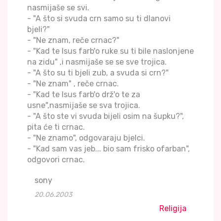
nasmijaše se svi.
- "A što si svuda crn samo su ti dlanovi
bjeli?"
- "Ne znam, reče crnac?"
- "Kad te Isus farb'o ruke su ti bile naslonjene
na zidu" ,i nasmijaše se se sve trojica.
- "A što su ti bjeli zub, a svuda si crn?"
- "Ne znam" , reče crnac.
- "Kad te Isus farb'o drž'o te za
usne",nasmijaše se sva trojica.
- "A što ste vi svuda bijeli osim na šupku?",
pita će ti crnac.
- "Ne znamo", odgovaraju bjelci.
- "Kad sam vas jeb... bio sam frisko ofarban",
odgovori crnac.
sony
20.06.2003
Religija