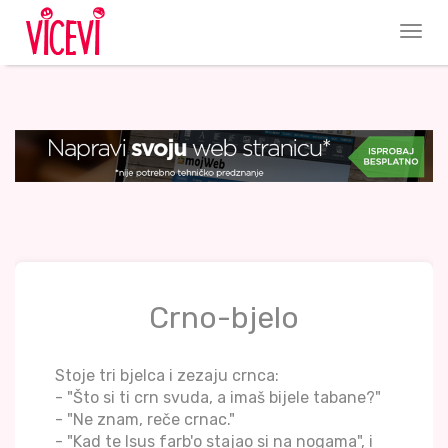
Crno-bjelo
Stoje tri bjelca i zezaju crnca:
- "Što si ti crn svuda, a imaš bijele tabane?"
- "Ne znam, reče crnac."
- "Kad te Isus farb'o stajao si na nogama", i