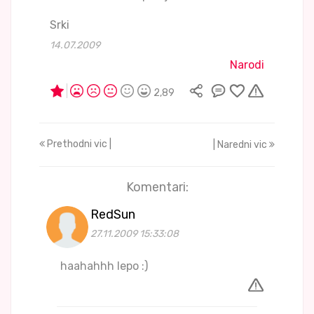
Srki
14.07.2009
Narodi
2,89
Prethodni vic |
| Naredni vic
Komentari:
RedSun
27.11.2009 15:33:08
haahahhh lepo :)