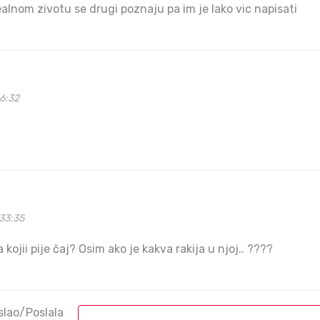
realnom zivotu se drugi poznaju pa im je lako vic napisati
6:32
33:35
kojii pije čaj? Osim ako je kakva rakija u njoj.. ????
slao/Poslala