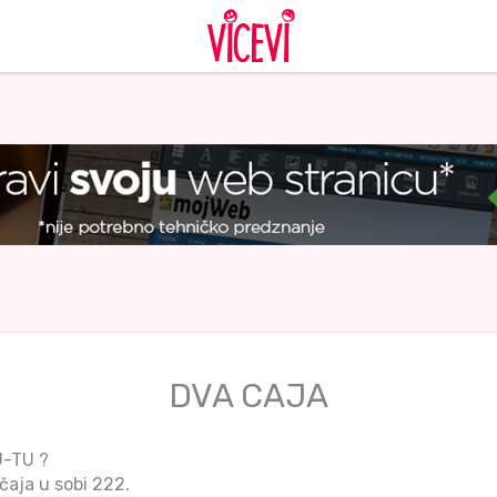
DVA CAJA
U-TU ?
čaja u sobi 222.