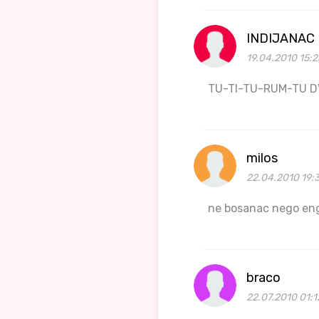
INDIJANAC
19.04.2010 15:
TU-TI-TU-RUM-TU D
milos
22.04.2010 19:
ne bosanac nego en
braco
22.07.2010 01:1