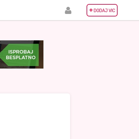
+
DODAJ VIC