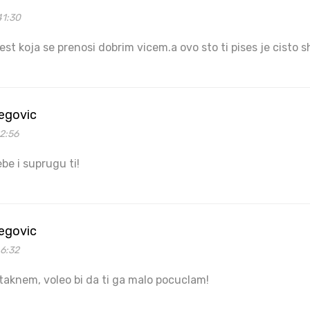
41:30
st koja se prenosi dobrim vicem.a ovo sto ti pises je cisto s
begovic
2:56
be i suprugu ti!
begovic
46:32
taknem, voleo bi da ti ga malo pocuclam!