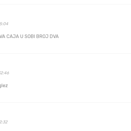
25:04
VA CAJA U SOBI BROJ DVA
32:46
glez
2:32