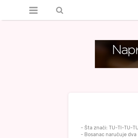
- Šta znači: TU-TI-TU-T
- Bosanac naručuje dva 