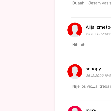
Buaah!!! Jesam vas sa
Alija Izmet
26.12.2009 14:2
Hihihihi
snoopy
26.12.2009 19:
Nije los vic...al treba 
mliky