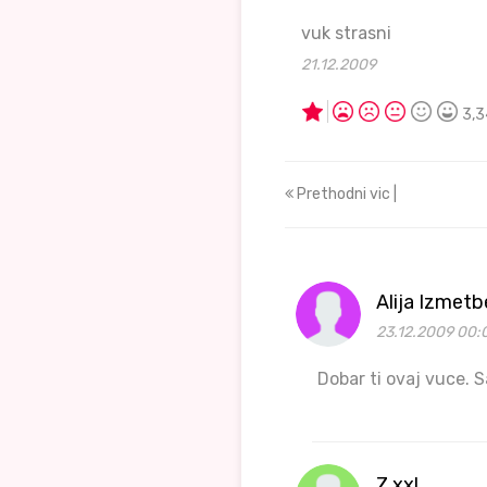
vuk strasni
21.12.2009
3,3
Prethodni vic |
Alija Izmet
23.12.2009 00:
Dobar ti ovaj vuce. 
Z.xxl