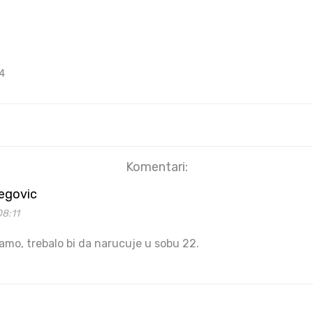
4
Komentari:
begovic
08:11
Samo, trebalo bi da narucuje u sobu 22.