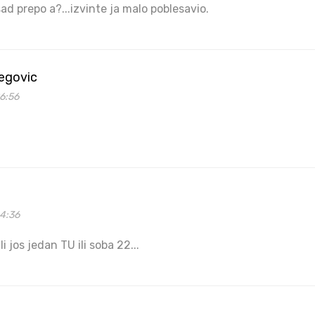
d prepo a?...izvinte ja malo poblesavio.
begovic
6:56
04:36
ili jos jedan TU ili soba 22...