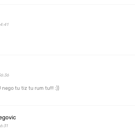
4:41
36:36
ego tu tiz tu rum tu!!! :))
begovic
6:31