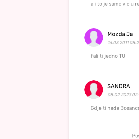
ali to je samo vic u 
Mozda Ja
16.03.2011 08:2
fali ti jedno TU
SANDRA
08.02.2023 02:
Gdje ti nađe Bosanca 
Po