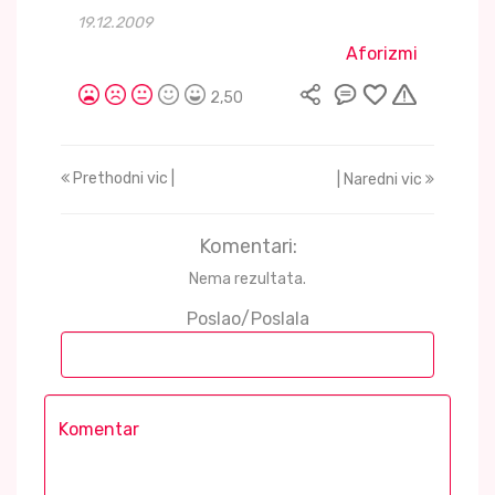
19.12.2009
Aforizmi
2,50
Prethodni vic |
| Naredni vic
Komentari:
Nema rezultata.
Poslao/Poslala