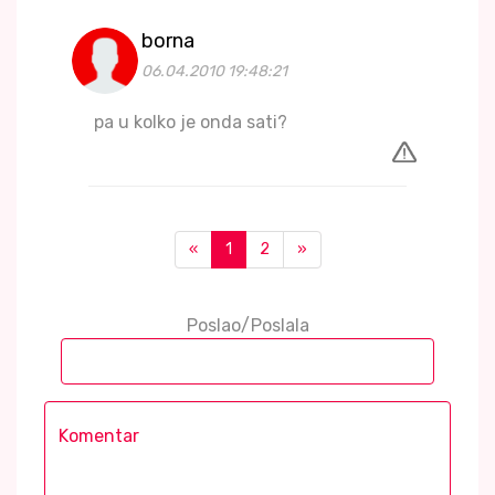
borna
06.04.2010 19:48:21
pa u kolko je onda sati?
«
1
2
»
Poslao/Poslala