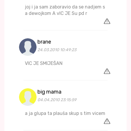
joj i ja sam zaboravio da se nadjem s
a dewojkom A vIC JE Su pd r
brane
24.03.2010 10:49:23
VIC JE SMIJEŠAN
big mama
04.04.2010 23:15:59
a ja glupa ta plauša skup s tim vicem