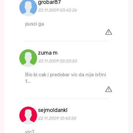
grobar87
22.11.2009 03:42:26
pusci ga
zuma m
22.11.2009 05:02:52
Bio bi cak i predobar vic da nije istini
t...
sejmoldankl
22.11.2009 12:42:50
vic?