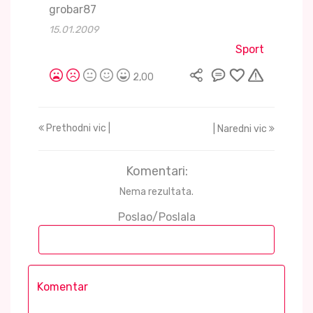
grobar87
15.01.2009
Sport
2,00
Prethodni vic |
| Naredni vic
Komentari:
Nema rezultata.
Poslao/Poslala