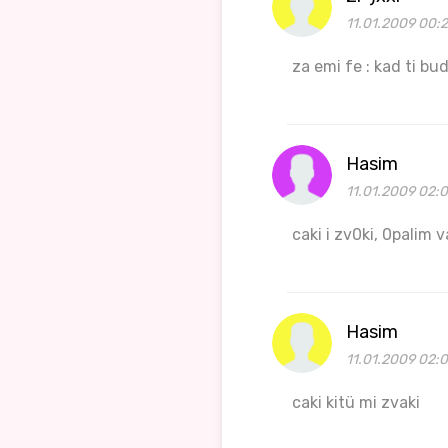
11.01.2009 00:
za emi fe : kad ti bud
Hasim
11.01.2009 02:
caki i zv0ki, 0palim va
Hasim
11.01.2009 02:0
caki kitü mi zvaki