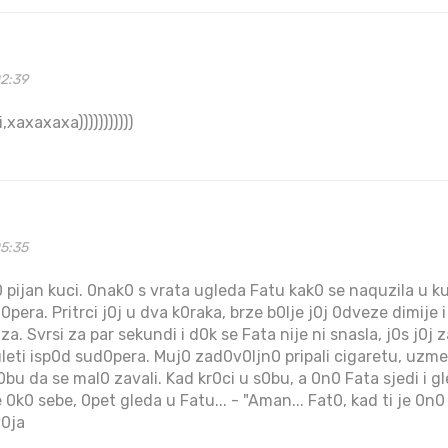
02:39
,xaxaxaxa)))))))))))
05:35
 pijan kuci. 0nak0 s vrata ugleda Fatu kak0 se naquzila u ku
pera. Pritrci j0j u dva k0raka, brze b0lje j0j 0dveze dimije i
a. Svrsi za par sekundi i d0k se Fata nije ni snasla, j0s j0j z
leti isp0d sud0pera. Muj0 zad0v0ljn0 pripali cigaretu, uzme p
bu da se mal0 zavali. Kad kr0ci u s0bu, a 0n0 Fata sjedi i gl
 0k0 sebe, 0pet gleda u Fatu... - "Aman... Fat0, kad ti je 0n0
v0ja