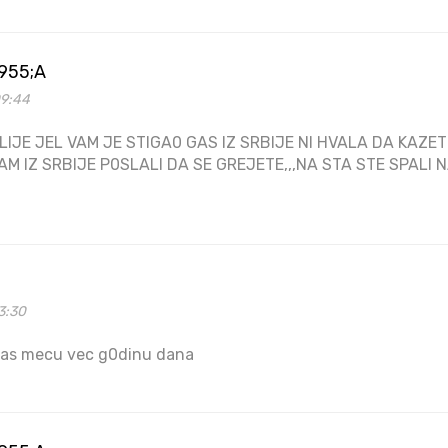
955;A
09:44
IJE JEL VAM JE STIGA0 GAS IZ SRBIJE NI HVALA DA KAZE
AM IZ SRBIJE P0SLALI DA SE GREJETE,,,NA STA STE SPALI 
3:30
mas mecu vec g0dinu dana