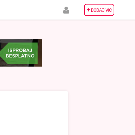
+
DODAJ VIC