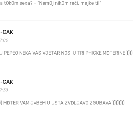
ca t0k0m sexa? - "Nem0j nik0m reći, majke ti!"
-CAKI
7:00
U PEPE0 NEKA VAS VJETAR N0SI U TRI PHICKE MĐTERINE ))))
-CAKI
7:38
))))) MĐTER VAM J=BEM U USTA ZVĐLJAV0 ZGUBAVA ))))))))