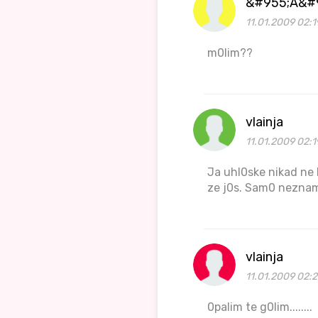
&#955;A&#
11.01.2009 02:1
m0lim??
vlainja
11.01.2009 02:1
Ja uhl0ske nikad ne
ze j0s. Sam0 neznam s
vlainja
11.01.2009 02:
0palim te g0lim........