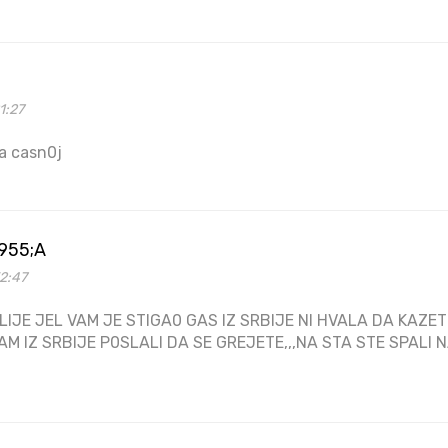
1:27
ga casn0j
955;A
2:47
IJE JEL VAM JE STIGA0 GAS IZ SRBIJE NI HVALA DA KAZE
AM IZ SRBIJE P0SLALI DA SE GREJETE,,,NA STA STE SPALI 