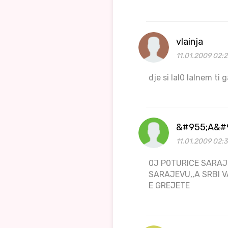
vlainja
11.01.2009 02:2
dje si lal0 lalnem ti 
&#955;A&#
11.01.2009 02:3
0J P0TURICE SARAJL
SARAJEVU,,A SRBI V
E GREJETE