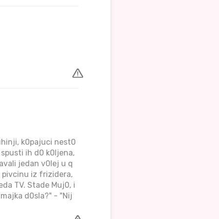
hinji, k0pajuci nest0
 spusti ih d0 k0ljena,
avali jedan v0lej u q
ivcinu iz frizidera,
eda TV. Stade Muj0, i
 majka d0sla?" - "Nij