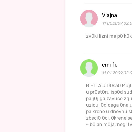
Vlajna
11.01.2009 02:
zv0ki lizni me p0 k0ki
emi fe
11.01.2009 02:
B E L A J D0sa0 Muj0
u pr0st0ru isp0d sud0
pa j0j ga zavuce zquz
uzicu, 0d cega 0na u
pa krene u dnevnu s0
zbeci0 0ci, 0krene se
~ b0lan m0ja, neg' t