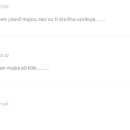
27:03
em j.bav0 majcu, reci cu ti sta 0na uzvikuje.........
00:32
m majke p0 k0ki...........
1:49