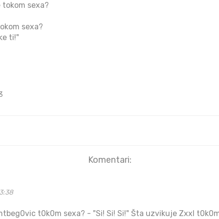
e tokom sexa?
tokom sexa?
e ti!"
3
Komentari:
3:38
mtbeg0vic t0k0m sexa? - "Si! Si! Si!" Šta uzvikuje Zxxl t0k0m