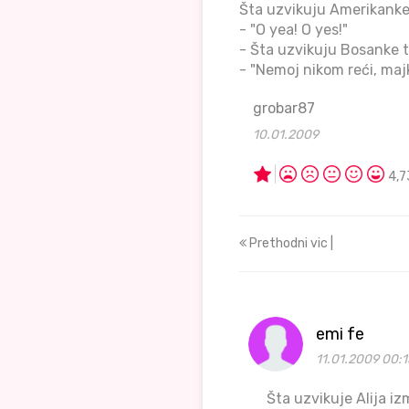
Šta uzvikuju Amerikank
- "O yea! O yes!"
- Šta uzvikuju Bosanke 
- "Nemoj nikom reći, majk
grobar87
10.01.2009
4,7
Prethodni vic |
emi fe
11.01.2009 00:1
Šta uzvikuje Alija iz