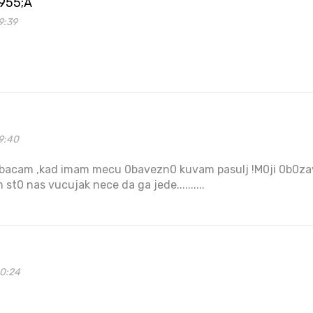
955;A
9:39
9:40
 bacam ,kad imam mecu 0bavezn0 kuvam pasulj !M0ji 0b0zava
t0 nas vucujak nece da ga jede..........
20:24