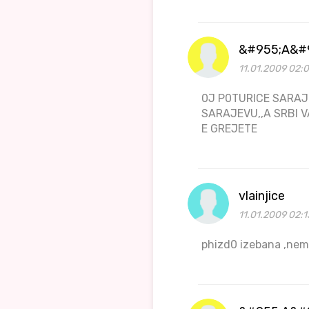
&#955;A&#
11.01.2009 02:
0J P0TURICE SARAJL
SARAJEVU,,A SRBI V
E GREJETE
vlainjice
11.01.2009 02:1
phizd0 izebana ,ne